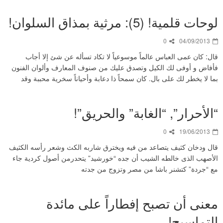
لوحات قلمية! (5): مرثية بمذاق السلوان!
0
04/09/2013
قال: كان عمى العباس عالماً موسوعياً لا تكاد تسأله عن شئ إلا أجاب
فأفاض و أوفى لك الكيل وتصدق عليك من صنوف المعارف وألوان الفنون
بما لا يخطر لك على بال. كان سمحاً ذا دعابة وأحياناً سخرية محببة وقد
“الأحرار”, “الغابة” والحريق”!
0
19/06/2013
قال ودخان كثيف يتصاعد من فيه ويخترق شاربه الكث وشعر رأسه الكثيف
الأصهب الذى خالطه الشيب أن جده “خورشيد” يتحدرمن أصول كردية جاء
مع “جردة” كتشنر باشا من مصر وتزوج من جدته
معنى أن تصبح إفطاراً على مائدة
التماسيح!