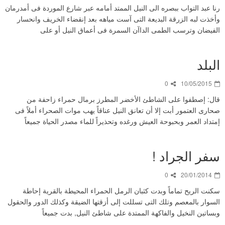
رنا عبد التواب ببصره الى النيل الممتد أمامه عبر شارع الموردة فى أمدرمان
وأخذت لبه الزرقة البديعة التى آست مياهه بعد إنقضاء الخريف وانحسار
الفيضان وترسب الطمى الداآن السمرة فى أعماق النيل أو على
البلد
0
10/05/2015
قال: إصطفوا على الشاطئ الأخضر المطرز برمال حمراء زاحفة من
صحارى العتمور أبت إلا أن تعانق النيل عناقاً يهب موات الصحراء أملاً فى
إمتداد العمر وبحبوحة العيش ورغده وتحذيراً للماء مصدر الحياة جميعاً
سفر الجراد !
0
20/01/2014
سكنت الريح تماماً وبدت كثبان الرمل الحمراء المحيطة بالقرية إحاطة
السوار بالمعصم وتلك التى تسللت إلى أزقتها الضيقة وكذلك الدور والحقول
وبساتين النخيل والفاكهة الممتدة على شاطئ النيل, بدت جميعاً