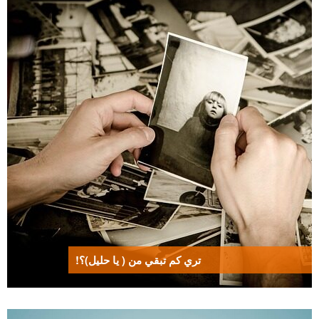
تري كم تبقي من ( يا حليل)؟!