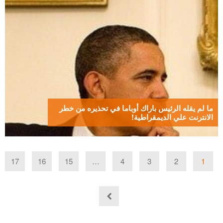
ما لم يقله الرئيس باراك أوباما في تحذيره من خطر
الانترنت علي الديمقراطية!
17
16
15
…
4
3
2
1