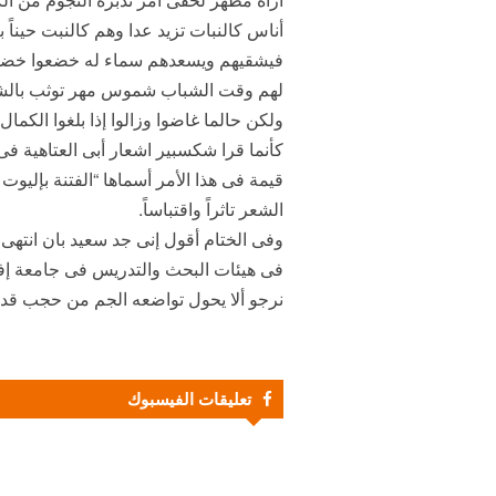
أناس كالنبات تزيد عدا وهم كالنبت حيناً 
فيشقيهم ويسعدهم سماء له خضعوا خضو
لهم وقت الشباب شموس مهر توثب بالشم
ولكن حالما غاضوا وزالوا إذا بلغوا الكما
كأنما قرا شكسبير اشعار أبى العتاهية فى
قيمة فى هذا الأمر أسماها “الفتنة بإلي
الشعر تاثراً واقتباساً.
وفى الختام أقول إنى جد سعيد بان انتهى
فى هيئات البحث والتدريس فى جامعة إفري
نرجو ألا يحول تواضعه الجم من حجب قدر
تعليقات الفيسبوك