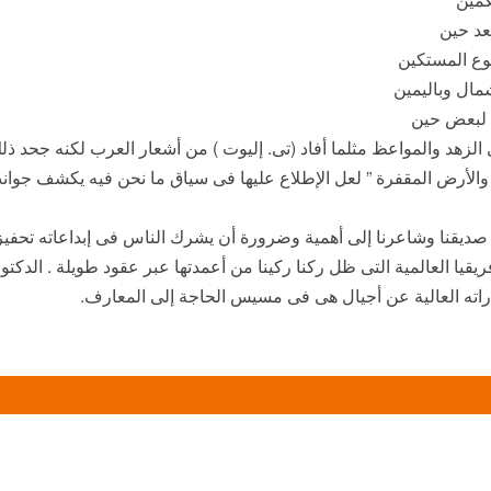
بعد حين
ع المستكين
ال وباليمين
ل لبعض حين
 الزهد والمواعظ مثلما أفاد (تى. إليوت ) من أشعار العرب لكنه جحد ذ
وت والأرض المقفرة ” لعل الإطلاع عليها فى سياق ما نحن فيه يكشف جوا
 صديقنا وشاعرنا إلى أهمية وضرورة أن يشرك الناس فى إبداعاته تحفيز
قيا العالمية التى ظل ركنا ركينا من أعمدتها عبر عقود طويلة . الدكت
اته العالية عن أجيال هى فى مسيس الحاجة إلى المعارف.