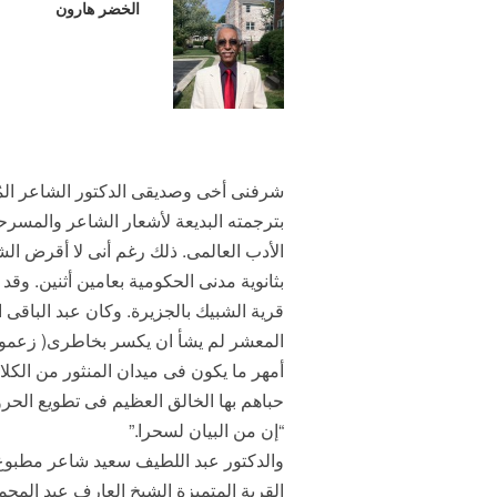
الخضر هارون
شرفنى أخى وصديقى الدكتور الشاعر المُج
بترجمته البديعة لأشعار الشاعر والمسرحى
الأدب العالمى. ذلك رغم أنى لا أقرض ال
بثانوية مدنى الحكومية بعامين أثنين. و
قرية الشبيك بالجزيرة. وكان عبد الباقى
المعشر لم يشأ ان يكسر بخاطرى( زعموا 
أمهر ما يكون فى ميدان المنثور من الكلا
حباهم بها الخالق العظيم فى تطويع الحر
“إن من البيان لسحرا.”
والدكتور عبد اللطيف سعيد شاعر مطبوع ش
القرية المتميزة الشيخ العارف عبد المح