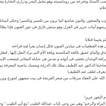
ب الأستاذ وتخرجه من رومانسيته وهو يتخيل البحر وذرارى البحارة ي
لام:
وب والصخور. والبون شاسع كما ترون بين تكسير وتكسير! وحكى أستانا إ
سهم أبيات جرير فى الغزل وهو منتش غارق فى حور العيون فإذا بطال
يحيينا قتلانا
 هذه القطعيات فى ميادين الفنون فكل إنسان يقرأ فيه قراءته.
ذق وإلمام عميق باللغة المكتسبة وبلغة الأم التى يراد النقل إليها , فن
غة الوجدان تتخفى فى أثوابه و تندس فى حناياه المعانى فيصعب الإمساك
حبنا الدكتور عبد اللطيف يملك تلك الدراية ويمسك بناصية المعرفة بين ا
 يعرف لطف عبد اللطيف!
ه الله على العقاد سرقات من شعر الفرنجة فى بيت مشهور لجورج ويزر:
 الثغور غرير!
البزاة والرخم” وهى من وحى كتاب عبدالله الطيب “مع أبى الطيب ” وج