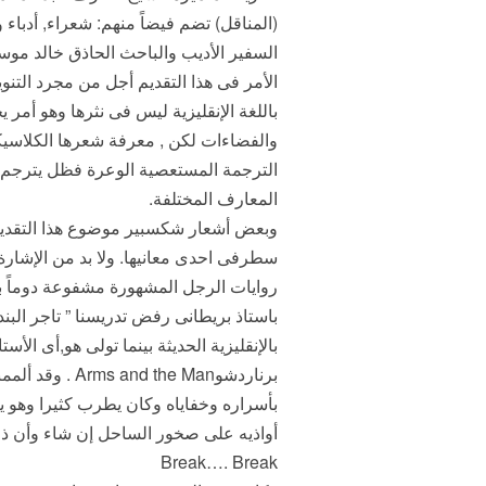
(المناقل) تضم فيضاً منهم: شعراء, أدباء
السفير الأديب والباحث الحاذق خالد موس
الأمر فى هذا التقديم أجل من مجرد التنوي
باللغة الإنقليزية ليس فى نثرها وهو أمر
والفضاءات لكن , معرفة شعرها الكلاسيك
الترجمة المستعصية الوعرة فظل يترجم 
المعارف المختلفة.
سطرفى احدى معانيها. ولا بد من الإشارة 
روايات الرجل المشهورة مشفوعة دوماً بال
باستاذ بريطانى رفض تدريسنا ” تاجر البند
بالإنقليزية الحديثة بينما تولى هو,أى الأ
برناردشوe Man
أواذيه على صخور الساحل إن شاء وأن ذل
Break…. Break