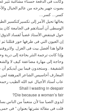
وكانت فى الدفعة حسناء مشاغبة تثير غض
بصوت جهير يخرجه من عالم الخيال والأح
كسر… كسر…
يخالها تحيل الأمر إلى تكسيركتكسير الط
الوسطى أن أستاذهم فى الجامعة كان يدر
حول فينتفض الأستاذ غضباً لفساد الذوق:
إن العيون التي فى طرفها حور قتللنا ثم لم 
قالوا هذا أفضل بيت فى الغزل. ولاتروقنى
وإذا كانت ترجمة النثر بحاجة إلى دربة وح
وحاجة إلى مهارة مضاعفة كيف لا والشعرل
الشفيفة . وستجدون فيما بين أيديكم أن صا
المعارف أحاسيس الشاعر المرهفة لمن
عاب أستاذ الأجيال عبد الله الطيب رحم
Shall I wasting in despair
Die because a woman’s fair?
أيذوى الصبا منا لأن منعماً من الناس بسام
قلت فى مقالة نشرتها بعنوان ” فى حمى 