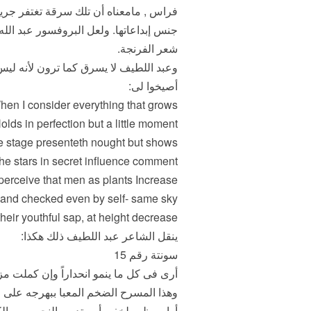
فراس , مامعناه أن تلك سرقة تغتفر جريرت
جنس إبداعاتها. ولعل البروفسور عبد الله
شعر الفرنجة.
وعبد اللطيف لا يسرق كما ترون لأنه ليس 
أصيخوا لى:
hen I consider everything that grows
olds in perfection but a little moment.
e stage presenteth nought but shows
e stars in secret influence comment
perceive that men as plants Increase
and checked even by self- same sky:
their youthful sap, at height decrease
ينقل الشاعر عبد اللطيف ذلك هكذا:
سونتة رقم 15
أرى فى كل ما ينمو انحداراً وإن كملت مز
وهذا المسرح الضخم المعبا ببهرجه على 
أراه مظهر لخفى أمر تدبره النجوم من ال