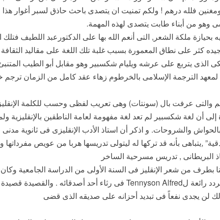
 ومغنين فلله درهم ! ولكم تمنيت ان يتصدى باحث حاذق لسبر أغوار هذا
ى وهو من أبناء طابت يتصدى لهذه المهمة.
ه بحيازة ملكة الشعر, التى أنعم الله بها على الدكتورعبد اللطيف فتلك ا
 يجيده كثر على نطاق المعمورة بسبب غلبة تلك اللغة على مقاليد الثقا
ى الذى يتربع على عرشه ويليام شكسبير وهو مقابل أبو الطيب المتنب
لمعهد الترجمة الإسلامى بالخرطوم زهاء عقد كامل من الزمان ترجم
إلى أن لغة شكسبير لم تعد لغة مفهومة لعامة الناطقين بالإنقليزية ولم
حواش والشروحات. و اذكر أن استاذ الأدب الإنقليزى فى ثانوية مدنى الأ
قية” ,يتباهى بأنه قد تركها له ليتولى تدريسها هربا من عويص مفرداتها و
ستاذ البريطانى , تدريس مسرحية الساخر
Arms and th . وقد ألممنا بطرف من شعر الإنقليز فى السنة الأولى من الدراسة الجامعية
بأسراره وخفاياه وكان يطرب كثيرا وهو يردد رائعة لTennyson Alfred فى رث
ك لن يجدى نفعاً فى تبديد أحزانه على صديقه الذى قضى