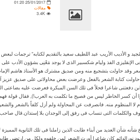
25/01/2017 01:20
مقالات
3.4K
يد و الأديب الأريب عبد اللطيف سعيد بالتقديم لكتابه” ترجمات لبعض 
 الإنقليزى الفذ وليام شكسبير الذى لا يوجد مَعْنِى بشؤون الأدب على
شعر وقد حاولت بتشجيع منه ومن صديق مشترك هو الأستاذ هاشم الإمام 
قد حاولت كتابة الشعر بالفعل وعرضت بعض محاولاتى على صديق عزيز آخر 
 ابن دفعتنى شاعرا فحلاً فى تلك السن المبكرة فعرضت عليه بضاعتى ا
أن كسر الخاطر ليس من فصيح ما تكلمت به العرب!), فقال قولة فهمت 
م لا المنظوم منه. فانصرفت عن المحاولة ولم أزل كلفاً بالشعر والشعراء
وف والكلمات التى تنساب فى رفق إلى الوجدان بلا إستذان.قال صاحب جو
أنه شأن العديد من أبناء طابت الذين زاملنا فى تلك الثانوية المميزة
مود نورالدائم كان شاعرا أورث الشعر لمن خلفوه ولكل من ارتضى طابت 