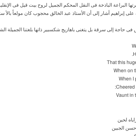
ها البراعة الباذخة فى النقل المحكم الجميل لروح بيت قيل فى الإنقل
 على إبراهيم أشار إلى أن الأستاذ عبد الخالق محجوب كان مولعاً بالأ 
فى حاجة إلى سرقة بل يتغنى باهازيج شكسبير ذاتها بلغتنا الجميلة الشا
W
H
That this hug
When on th
When I 
Cheered 
Vaunt in 
اياه لحين
حسن الجبين
كمين