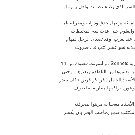
 السر الذى يكتنف طابت ولعل زميلنا
لملكة يزينها , حذق ودراية ومعرفة تامة
فة والعلوم حتى غدت لغة المحيطات
ئ عند يعرب. وقد تصدى الرجل لمهام
 خلاله نحو عشر كتب فى ضروب
وبعض أشعار شكسبير موضوع هذا التقديم والتى عرفت بال (سونتات) وهى تعريب لفظى وحسب للكلمة الإنقليزية Sonnets . والسونت قصيدة من 14
ن تعلموها من الناطقين بغيرها . وحتى
ستاذ الجليل ( فرانكو قرنق ) كان يتندر
وعورة تراكيبها مقارنة بما يعرف
 وكان الأستاذ معجبا به مزهوا بمعرفته
اء أحد أصدقائه . والقصيدة قصيدة مكتئب ضجر يخاطب البحر بأن يكسر