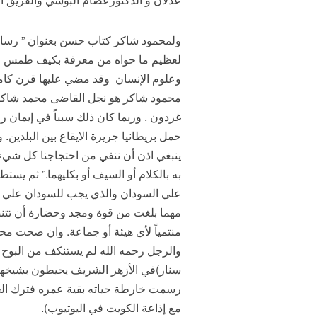
ولمحمود شاكر كتاب حسن بعنوان ” رسالة ف
لعظيم ما حواه من معرفة بكيف طمس المست
وعلوم الإنسان وقد مضي عليها قرن كام
محمود شاكر هو نجل القاضى محمد شاكر ا
غردون . وربما كان ذلك سبباً في إيمان ر
حمل بريطانيا جريرة الايقاع بين البلدين
ينبغي اذن أن ننفي من احتجاجنا كل شيء
به بالكلام أو السيف أو بكليهما.” ثم يس
علي السودان والذي يجب للسودان علي مص
مهما بلغت من قوة ومجد وحضارة أن تتنصل
منتمياً لأي هيئة أو جماعة. وان صحت م
والرجل رحمه الله لم يستنكف من البوح 
سنار)في الأزهر الشريف يحيطون بشيخهم ا
رسمت خارطة حياته بقية عمره فترك الجا
مع إذاعة الكويت في اليوتيوب).