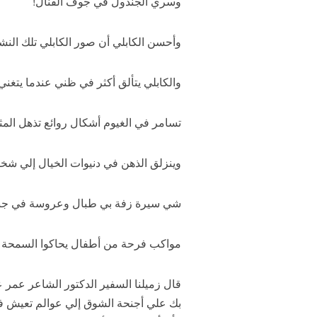
وسري الجندول في جوف القنال!
وأحسن الكابلي أن صور الكابلي تلك الن
والكابلي يتألق أكثر في ظني عندما يتغني
تسامر في الغيوم أشكال روائع تذهل المث
وينزلق الذهن في دنيوات الخيال إلي شخ
شي سيرة زفة بي طبال وعروسة في جبين
مواكب فرحة من أطفال يحاكوا السمحة
قال زميلنا السفير الدكتور الشاعر عمر ع
بك علي أجنحة الشوق إلي عوالم تعيش في ك