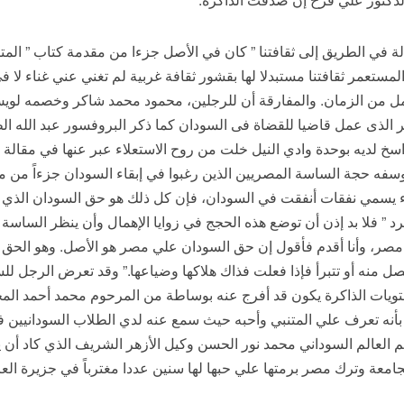
ي الطريق إلى ثقافتنا ” كان في الأصل جزءا من مقدمة كتاب ” المتنبي 
عمر ثقافتنا مستبدلا لها بقشور ثقافة غربية لم تغني عني غناء لا في
ل من الزمان. والمفارقة أن للرجلين، محمود محمد شاكر وخصمه لوي
لذى عمل قاضيا للقضاة فى السودان كما ذكر البروفسور عبد الله الطي
اسخ لديه بوحدة وادي النيل خلت من روح الاستعلاء عبر عنها في مقالة ل
. وسفه حجة الساسة المصريين الذين رغبوا في إبقاء السودان جزءاً من م
 يسمي نفقات أنفقت في السودان، فإن كل ذلك هو حق السودان الذي إذا
تطرد ” فلا بد إذن أن توضع هذه الحجج في زوايا الإهمال وأن ينظر السا
ر، وأنا أقدم فأقول إن حق السودان علي مصر هو الأصل. وهو الحق ا
 منه أو تتبرأ فإذا فعلت فذاك هلاكها وضياعها.” وقد تعرض الرجل للس
حتويات الذاكرة يكون قد أفرج عنه بوساطة من المرحوم محمد أحمد ال
بأنه تعرف علي المتنبي وأحبه حيث سمع عنه لدي الطلاب السودانيين ف
لعالم السوداني محمد نور الحسن وكيل الأزهر الشريف الذي كاد أن يصب
معة وترك مصر برمتها علي حبها لها سنين عددا مغترباً في جزيرة الع