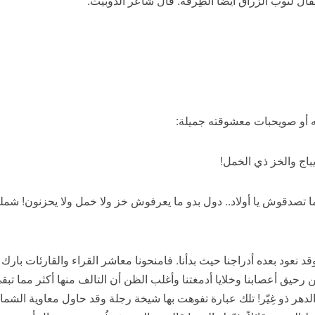
ويقال لتوب الزراق أيضا الطِرقة. قال شاعر الدوبيت:
ه أو صويحبات معشوقته جميلة:
يباج والخز ذي الخمل!
ا تصدقوش يا أولاد.. دول بدو ما يعرفوش خز ولا خمل ولا يحزنون! شمل
قد نعود بعده أدراجنا حيث بدأنا. فامنحونا معاشر القراء والقارئات بارك
رحيق أعصابنا وخلايا أدمغتنا وأغلب الظن أن التالف منها أكثر مما تبق
ر والدهر ذو غِيّر! تلك عبارة تفوهت بها شيخة رجلة وقد حاول معاوية ال