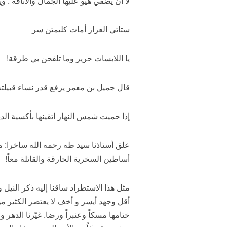
لا أن يضفي هيو عليها الجمال والأناقة . 
ستاتي العزاز أمات كليمتن سر
يا اللابسات حرير وما تلفحن بي طرقة!
قال جميل بن معمر يرفع قدر نساء قبيلت
إذا حميت شمس النهار اتقينها بأكسية الد
علق أستاذنا سيد طه رحمه الله ساخرا: م
أساطين السخرية الحارقة والقاتلة معاً!
مثل هذا الاستطراد ساقنا إليه ذكر النيل و
أقل وجهد أيسر و أخف لا يعتصر الكثير من 
ختامها مسكاً وعنبراً ورضا. غيّرنا الده