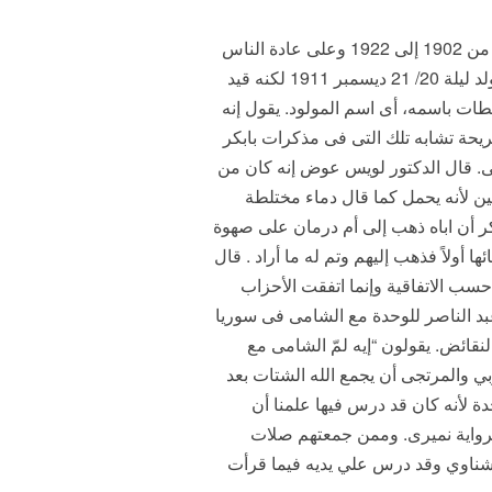
أما الدكتور لويس عوض فقد تخلق فى رحم أمه فى الخرطوم حيث عمل والده فى خدمة الحكومة عشرين عاماً من 1902 إلى 1922 وعلى عادة الناس
فى مصر والسودان أرسل أبوه أمه لتلده فى مسقط رأسهما، قرية شارونة فى صعيد مصر نواحى أسيوط حيث ولد ليلة 20/ 21 ديسمبر 1911 لكنه قيد
ى تزويد السلطات باسمه، أى اسم المولود. يقول إنه
ريحة تشابه تلك التى فى مذكرات بابكر
نى. قال الدكتور لويس عوض إنه كان من
ين لأنه يحمل كما قال دماء مختلطة
ر أن اباه ذهب إلى أم درمان على صهوة
أولاً فذهب إليهم وتم له ما أراد . قال
ام 1955 والصحيح أن الاستفتاء لم يحدث حسب الاتفاقية وإنما اتفقت الأحزاب
اخل البرلمان وهوما تم فى 19ديسمبر 1955. قال كيف يسعى عبد الناصر للوحدة مع الشامى فى سوريا
ائض. يقولون “إيه لمّ الشامى مع
ي والمرتجى أن يجمع الله الشتات بعد
دة لأنه كان قد درس فيها علمنا أن
لرواية نميرى. وممن جمعتهم صلات
لشناوي وقد درس علي يديه فيما قرأت