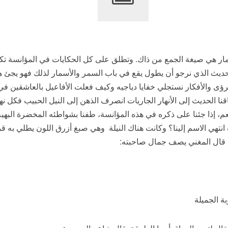
ار هي صيغة الجمع من ذاك. وتطلق على كل الحكايات في المؤانسة تكون
حديث الذي نرجو أن يطول يقع في باب السمر والأسمار لذلك فهو يجئ هكذ
لرؤى والأفكار نستجلي خفايا دياجيه وكيف فعلت الأفاعيل بالعاشقين ف
ساقنا الحديث إلى الأنهار الجاريات انصرف الذهن إلى النيل الحبيب فكل ن
م، إذا جئنا على ذكره في هذه المؤانسة، طفنا بشواطئه المخضرة البهية 
انتهي الاسم إلينا؟ وكانت هناك النيلة وهي صبغ أزرق اللون يطلي به 
ه. قال المغني يصف جمال صاحبته:
ة الجميلة