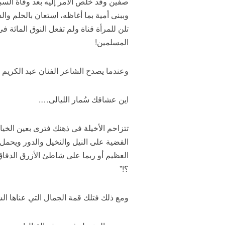
صفين وقد خَلُص الأمر إليه بعد وفاة الس
وببنى أمية بما أغاظه، استعان بالحلم وال
تلن للمرأة قناة ولم تفعل النوق المائة فى
المسلمين!
وعندما يصدح الشاعر الفنان عبد الكريم
اين عشاقك سُمار الليالى….
تتزاحم الأخيلة فى ذهنك فترى بعين الخي
الفضية على النيل والنخيل والدور ويحمل 
العظيم أو ربما على شاطئ الأزرق الدفاق
؟!”
ومع ذلك فتلك قمة الجمال التي عناها الشا