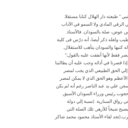
” طبعته دار الهلال كتابا مستقلا.
 الرقي المادي ولا السمو في الآداب
س عوض، صلة بالسودان. فالأستاذ
ب ولعله ذكر أيضا، أنه درّس فى كلية
ه كتبها والسودان يتأهب للاستقلال.
صر فقط لأنها أنفقت عليه بالقول:”
 قصرنا في أدائه وجب عليه أن يطالبنا
سة إلي الحق الطبيعي الذي يجب لمصر
لأعظم وهو الحق الذي لا يمكن لمصر
جن علي يد عبد الناصر رغم أنه لم يكن
محجوب رئيس وزراء السودان الأسبق.
ي رواق السنارية (نسبة إلي دولة
ح شيخاً للأزهر, تلك الصلة التي
رب.(تجد لقاء الأستاذ محمود محمد شاكر