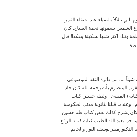
لتي تتلألأ بالضياء عند اختفاء القمر:
وع الشمس يسمونها نجمة الصباح. كان
ة وتلك أكثر شبها بسكينة وهكذا! قال
ريد!
ئاً ما، من دائرة النقد الموضوعى
ن المنصرم بأنه رحمه الله كان حاد
ابه ( المتنبئ ) ولطه حسين كتاب
 وعندما قبلنا بثانوية مدني الحكومية
ولعله كان يشرح كذلك بعض كتاب طه حسين
ا بعبد الله الطيب كتابة كتابه الرائع
 الدكتورمنير يوسف النور والخاتم