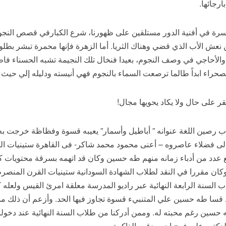
رجائها.
 الأسرة في أفنية الدور مستلقين على ظهورنا، شرع الكبارفي قصص النجوم ا
 نعش الأب الذي قضي وهناك الثريا. أما الزهرة فإنها محمرة تبشر بطل
لأحاجي في وصف النجوم، بعيدا فنخال تلك النجيمة تشبه الحسناء فاطم
لصحراء ابداً طالما ترصعت السماء بالنجوم فهي أنيسته ودليله إلي حيث ي
قر على حال ولا يكاد يحويها مجال!
رصين اللغة عنوانه ” أباطيل وأسمار” يعيبه قسوة وفظاظة خرجت به شي
 فضلاء عاصروه – أعنى محمود محمد شاكر- فى القاهرة ستينيات القر
 عدد من أدباء زمانه منهم طه حسين وكان قد اتهمه بسرقة محتويات كت
كان مقررا في النقد لطلاب الشهادة السودانية ستينيات القرن المنصرم .
رح لطلاب السنة الرابعة النهائية عبر راديو المدرسة معلقة امرئ القيس 
 قسا طه حسين علي المتنبيء قسوة تجاوز فيها الحد. وأزعم أن ذلك مما حد
حسين رغم محبته له. وممن أدركنا من طلاب السنة النهائية عند دخولنا
لدكتور علي فرح إن صدقت الذاكرة.