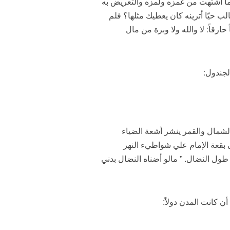
ه ما اشتهت من غمزه ولمزه والتعريض به
لب حيّا أترينه كان يعطيك مثلها؟ فلم
ارقاً: لا والله ولا وبرة من مال
لجندول:
لشمال والقمر ينشر أشعة الضياء
ى بقعة الإمام علي شواطيء النهر
طول النضال. ” مالو أضناه النضال بدني
ن كانت المدن دولاً: