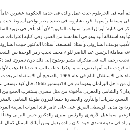
المواليد فى 5 يناير 1912 كما ذكر فى كتابه” أوراق العمر: سنوات التكوين” لأن أباه تأخر ف
اً بعد استقالة أبيه وهو فى الخامسة من العمر. وفى كتابه إعترافات ص
الأديب يوسف الشارونى وأستاذ الفلسفة، أستاذنا الدكتور حبيب الشارو
اءته معاملة الرئيس عبد الناصر للواء محمد نجيب رمز الوحدة بين الشعب
 نجيب رحمه الله فى مذكراته يشير بوضوح إلى ذلك دون تصريح. فقد ذك
ردت عليه أمها بعنف بأنه ما هكذا تخطب النساء عندنا فلتذهب لأوليائها 
إنه تأسف لتصويت السودانيين فى الاستفتاء على الاستقلال التام فى ع
الممثلة فى البرلمان على إعلان الاستقلال من د
ان؟ والشامى والمغربى مأخوذة من مثل مصرى يستغرب الجمع بين النق
الفسيخ شربات! والتأريخ والحضارة جمعا لقرون طويلة الشامي بالمغرب
يرية ود مدنى الوسطى الفريق على على عامر قائد القوات العربية الموح
لزعيم اسماعيل الأزهرى والرئيس نميرى والدكتور حسن الترابى وفقاً 
ي ولد في مدينة شندي حيث كان والده يعمل ومن أولئك الممثل كمال ا