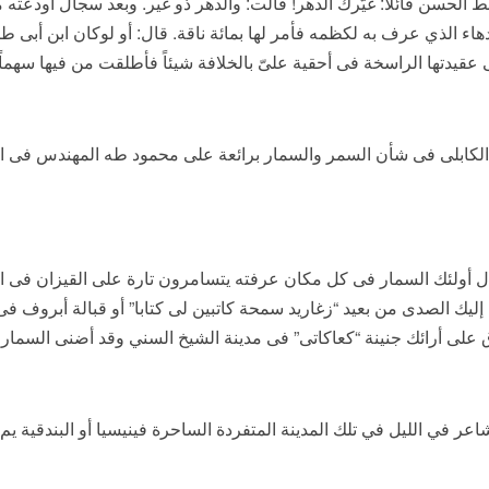
بط الحسن قائلاً: غيّرك الدهر! قالت: والدهر ذو غُير. وبعد سجال أودعت
دهاء الذي عرف به لكظمه فأمر لها بمائة ناقة. قال: أو لوكان ابن أبى طا
 عقيدتها الراسخة فى أحقية علىّ بالخلافة شيئاً فأطلقت من فيها سهماً ح
 الكابلى فى شأن السمر والسمار برائعة على محمود طه المهندس فى ا
ال أولئك السمار فى كل مكان عرفته يتسامرون تارة على القيزان فى ا
إليك الصدى من بعيد “زغاريد سمحة كاتبين لى كتابا” أو قبالة أبروف ف
 على أرائك جنينة “كعاكاتى” فى مدينة الشيخ السني وقد أضنى السمار 
عر في الليل في تلك المدينة المتفردة الساحرة فينيسيا أو البندقية يم أ