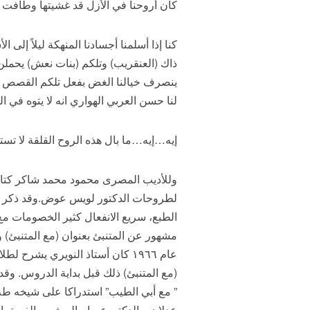
كأن أروحنا في الأزل قد غشيتها وطافت بأ
كنا إذا أسلمنا أجسادنا المنهكة ليلاً إلى
ذاك (العنقريب) وتلكم (بنات نعش) يحملن
ينصرف خيالنا الغض بفعل تلكم القصص وا
لنا حسن العربي الهواري انه لا يتوه في ا
إيه…إيه…ما بال هذه الروح القلقة لا تست
وللأديب المصرى محمود محمد شاكر كتاب 
لطروحات الدكتور لويس عوض.وقد ذكر لى
الطبع، سريع الانفعال كثير الخصومات مع
مشهور عن المتنبئ بعنوان (مع المتنبئ) و
عام ١٩٦٦ كان أستاذ النويري يش
(مع المتنبئ) ذلك قبل بداية الدروس. وقد
” مع أبي الطيب” استدراكا على شيخه طه 
عدلان و الدكتورعصام البوشي والفريق ا