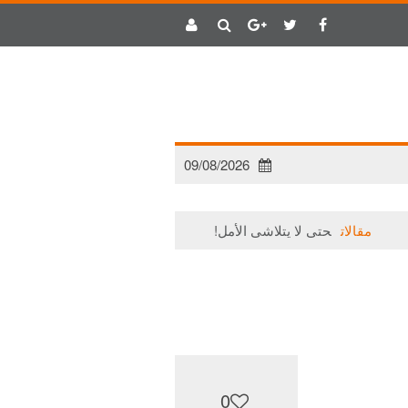
09/08/2026
قالات
حتى لا يتلاشى الأمل!
مقالات
تري كم تبقي من ( يا حليل)؟!
0