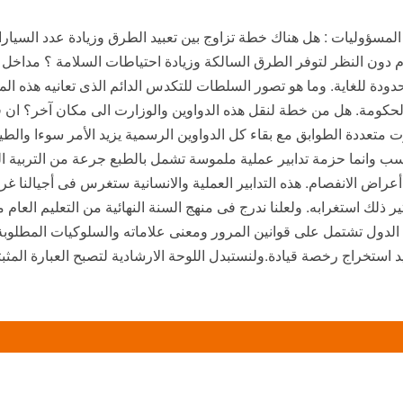
مسؤوليات : هل هناك خطة تزاوج بين تعبيد الطرق وزيادة عدد السيار
 دون النظر لتوفر الطرق السالكة وزيادة احتياطات السلامة ؟ مداخل 
دودة للغاية. وما هو تصور السلطات للتكدس الدائم الذى تعانيه هذه المن
لحكومة. هل من خطة لنقل هذه الدواوين والوزارت الى مكان آخر؟ ان قيا
تعددة الطوابق مع بقاء كل الدواوين الرسمية يزيد الأمر سوءا والطين
ب وانما حزمة تدابير عملية ملموسة تشمل بالطبع جرعة من التربية الو
عراض الانفصام. هذه التدابير العملية والانسانية ستغرس فى أجيالنا غر
لك استغرابه. ولعلنا ندرج فى منهج السنة النهائية من التعليم العام 
الدول تشتمل على قوانين المرور ومعنى علاماته والسلوكيات المطلوبة
ستخراج رخصة قيادة.ولنستبدل اللوحة الارشادية لتصبح العبارة المثبتة ع