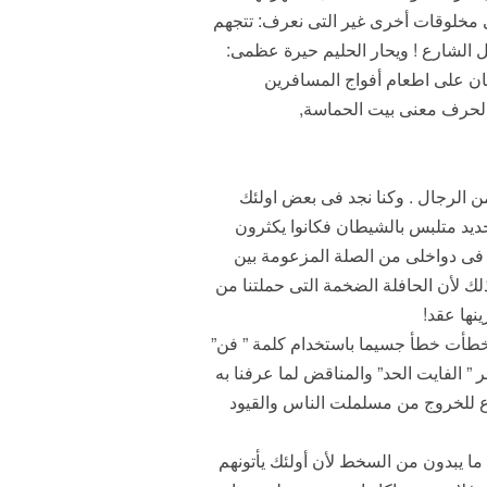
ى مخلوقات أخرى غير التى نعرف: تتجهم
مل الشارع ! ويحار الحليم حيرة عظمى:
مان على اطعام أفواج المسافرين
بالحرف معنى بيت الحماسة,
ن الرجال . وكنا نجد فى بعض اولئك
د متلبس بالشيطان فكانوا يكثرون
 فى دواخلى من الصلة المزعومة بين
لك لأن الحافلة الضخمة التى حملتنا من
نها عقد!
قدأخطأت خطأ جسيما باستخدام كلمة ” فن”
” الفايت الحد” والمناقض لما عرفنا به
ع للخروج من مسلملت الناس والقيود
ما يبدون من السخط لأن أولئك يأتونهم