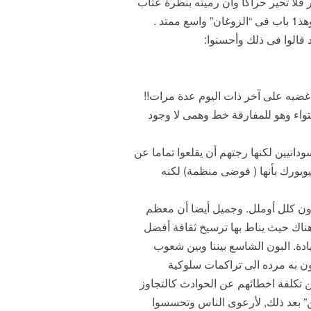
فلا تحير حراكا وان رميته بنظرة عتاب
نظر اليك شذرا وربما تحركت شفتاه بالبذاء من خلف الزجاج السميك كأنك أنت المتجاوز الذى لا يعرف ” الذوق”.وهذ1 باب فى “الزوغان” واسع ممتد .
 قالوا فى ذلك وأحسنوا:
 غضبه على آخر ذات اليوم عدة مرات!!
تواء وهو للمفارقة خط وهمى لا وجود
دانيين لكنها رجتهم أن يقلعوا تماما عن
ويورك بأنها ( فوضى منظمة) لكنه
دون كلل أوملل. وجميل أيضا أن معظم
هناك حيث يناط بها ترسيخ ثقافة أفضل
دة. البون الشاسع بيننا وبين شعوب
زون به مرده الى تراكمات سلوكية
ن تكلفة اخطائهم عن الحوادث كالتجاوز
ن” بعد ذلك, لأرعوى الناس وتحسسوا