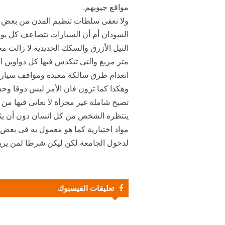
مواقع جيوبهم.
ولا نعفى سلطات تنظيم المدن من بعض ال
السودان أم أن السيارات تتضاعف كل يوم
النيل الأزرق والسكك الحديدية لا زالت مح
متر مربع والتى تتكدس فيها كل دواوين ا
انعدام طرق سالكة معبدة ومواقف سيارت م
وهكذا كما ترون فان الأمر ليس ذوقا وحس
تصبح شاملة غير مجزأة لا نعانى فيها من أ
ينتظره الشخص من كل انسان دون أن يثير ذ
مواد اختيارية كما هو معمول به فى بعض 
لدخول الجامعة لكن ليكن شرطا لمن يريد ا
تعليقات الفيسبوك