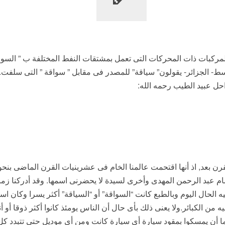
مركبات ذات المحركات التى تعمل بمشتقات النفط المختلفة ب ” السواق
ط- الجزائر- يقولون” سياقة” للمصدر فى مقابل ” سواقة ” التى سلفت. 
حل عبيد الطيب رحمه الله:
قرن بعد, اذ أنها اقتحمت عالمنا الخام فى عشرينيات القرن الماضى بنحو 
ام عبد الرحمن المهدى وأخرى لسيدة لا يحضرنى اسمها. وقد أدركنا زم
 الحال اليوم وبالطبع كانت “السواقة” أو “السياقة” أكثر يسرا وكان است
 من الكبائر.ولا يعنى ذلك بأى حال أن الناس يومئذ كانوا أكثر ذوقا أو أن
ما أن يمسكوا بمقود سيارة أى سيارة كانت ومن أى موديل حتى تتبدد كل 