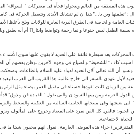
ب هذه المنطقة من العالم ويتحولوا فجأة فى معتركات ” السواقة” ال
ال : “تعلمتها وين يا…” هذا ان لم تتشابك الأيدى وتتعطل الحركة فى كا
ات العامة والخاصة فى الطرق البرية العابرة للولايات ويلح بأغلظ الأي
 بسمة الطفل ليس خنوعا وانما رحمة وتواضعا وايثارا؟ أم أنه يطبق و
ت المحركات يعد سيطرة فائقة على الحديد لا يقوى عليها سوى الأشداء م
بب كاف ” للشخيط” والصياح فى وجوه الآخرين .وظن بعضهم أن الحدي
سوا أن الله تعالى ألان الحديد لدواد عليه السلام بالطاعات. وضحكت
ديد لأول عهدى بالسفر الى خارج عالمنا هذا القريب الى الغرب البعيد ذ
اعة من الزمان كانت تقودها حسناء فى مقتبل العمر بيضاء مثل الرئم يزي
ن الدول العربية ومن بينها السودان والتى تقول ” القيادة فن و ذوق” 
ى نعيشها وفى منتجاتها الجانبية السالبة من العكننة والسخط والتزمر 
 الجنون فالفن, كل الفن تمرد على المعتاد وخروج على المألوف ونزو
لحياة الاجتماعية.
المتنرفزين) جراء هذه الفوضى العارمة , نقول انهم محقون شيئا ما فى 