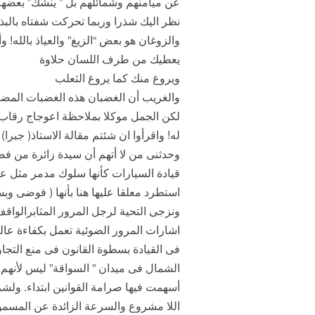
عن ميامنهم وشمائلهم بل ” ينشك” بعضهم
والزوغان هو بعض “الزيغ” والعياذ بالله!
يعطيك من طرف اللسان حلاوة
ويروغ منك كما يروغ الثعلب
والغريب أن الغضبان هذه الغضبات المضري
لكن الجمل موكلا بملاحظة اعوجاج رقاب 
له! واقرأوا ان شئتم مقالة الاستاذ( جبرا)
وحدثنى من لا أتهم أن سيدة زائرة من فضل
قيادة السيارات كأنها سلوك مدمر مثل عا
استطرد معلقا عليها هنا بأنها ( فوضى وبس
ونزجى التحية لرجل المرور المثابرالوا
اشارات المرور الضوئية تعمل بكفاءة عالي
فى القيادة بسطوة القانون فى منع التجا
الشمال فى ميدان ” السواقة” ليس لأنهم أ
أسهمت فيها صرامة القوانين ابتداء. ولشر
اللا مشروع والسرعة الزائدة عن المسموح