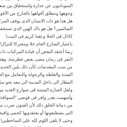
السودانيون عن جدارة واستحقاق بين شعو
وجوهها وتنطلق أفواهها بالجارح من الأقو
هل هذا هو ذات الانسان الذى يوقف المركب
الصائمين؟ هل هو ذاك الهين الذى تستخفه
كاتال فى الخلا وعقبا كريم فى البيت!
باعتبار الشارع العام خلا ومعتركا للنزال!
ربما أعتقد البعض أن قيادة المركبات ذا
النفر فى زمان مضى بعض غطرسة. وهذا س
من سب المقدسات كأن ذلك يلين الحديد ون
الشدة والغلظة والرجولة والتعامل مع الح
المطار الى داخل المدينة الى تبعد نحو س
ولعل العبارة المثبتة فى شوارع العديد م
وأسهمت بقدر وافر فى فوضى “السواقة” الت
من دماثة الخلق ذلك لأن الفنون ضرب من
التى يصطنعونها أو يعتقدونها كحمى واقية ل
وحتى لا نلقى اللوم كله على الساخطين( 