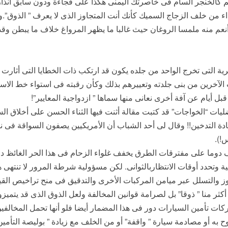
 كالخنجر السام فى خاصرتك اليمنى هكذا على فجاءة ودون سابق انذار 
 وأنعم منه ملمسا الروغان حيث غالبا ما يظهر المرواغ خلاف ما يبطن وقد
ة التى تخرج الواحد من جلده يكون قد ارتكب ذات الخطايا التى أثارت
الآخرين من بنى جلدته وتعييرهم بذلك وكأن رقبته فى استواء خط الاس
 قبل أيام عن آفة أخرى نعانى منها سماها ” ازدواجية المعايير”!
يات “الخواجات” قد كتبت مقالة أثنت فيها الثناء الحسن على أخلاق السو
دة التدخين!! وقال لى أحد الشباب أن الأمريكيين يصفون السواقة فى ني
!).
قف دوما على مفترقات الطرق يخفف غلواء الزحام فى هذا الحر الغائظ 
ة وتحدد أوقات الانتظاربالثوانى. لكن مسؤولية شرطة المرور لا تنتهى 
وز والتسلل عبر ميامن المركبات الأخرى والتدقيق فى منح تراخيص القيا
كثر منا ” ذوقا” بل لصرامة قوانين المخالفة ولعل الذوق الذى قد يتمي
كات تأمين السيارات دور فى هذا المضمار أيضا فلو أنها تحمل المخالفي
 به أو مصادمة سيارة ” واقفة” أو من الخلف مع زيادة ” بوليصة التأمي