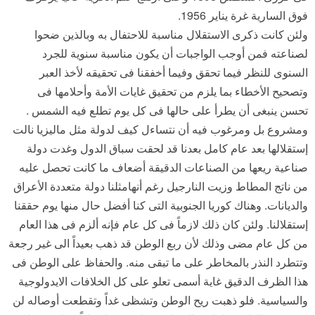
فوق السارية غرة يناير 1956.
ولئن كانت ذكرى الاستقلال مناسبة للاحتفال به وبالذين ضحوا
لصناعته فمن أوجب الواجبات أن يكون مناسبة سنوية للجرد
السنوى للنظر فيما تحقق وفيما أخفقنا فى تحقيقه لأخذ العبر
وتصحيح الأخطاء بما يلزم من تحقيق غايات الأمة وأحلامها فى
تحسن ينبغى أن يطرأ على حالها فى كل يوم تطلع فيه الشمس .
ومشروع بل ومرغوب فيه أن نتساءل كيف لدولة مثل ماليزيا نالت
إستقلالها بعد عام كامل بعدنا قد لحقت سباق الدول وغدت دولة
صناعية ريعها من الصناعات الدقيقة أضعاف ما كانت تحصل عليه
من ناتج المطاط وزيت النارجيل رغم أنهامثلنا دولة متعددة الأعراق
والديانات. وهناك كوريا الجنوبية التى كنا أفضل حال منها يوم حققنا
إستقلالنا. ولئن كان ذلك لازماً فى كل عام فإنه ألزم فى هذا العام
من كل عام مضى وذلك لأن ربع الوطن قد ذهب بعيداً الى غير رجعة
وتتطرد النذر بالمخاطر على ما تبقى منه. والحفاظ على الوطن فى
هذا الظرف الدقيق غاية أسمى تعلو على كل الخلافات الايدولوجية
والسياسية. فلو ذهبت ريح الوطن وتشظى غداً وتقطعت أوصاله لن