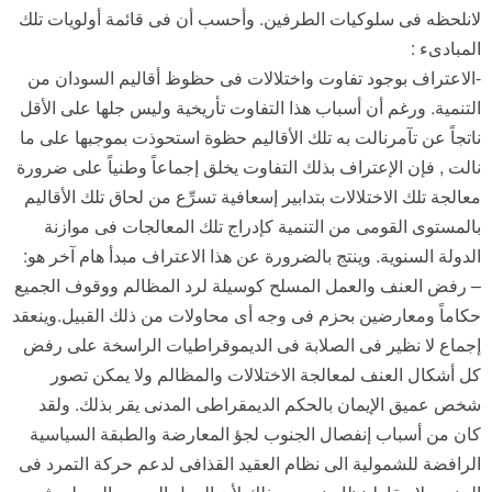
لانلحظه فى سلوكيات الطرفين. وأحسب أن فى قائمة أولويات تلك
المبادىء :
-الاعتراف بوجود تفاوت واختلالات فى حظوظ أقاليم السودان من
التنمية. ورغم أن أسباب هذا التفاوت تأريخية وليس جلها على الأقل
ناتجاً عن تآمرنالت به تلك الأقاليم حظوة استحوذت بموجبها على ما
نالت , فإن الإعتراف بذلك التفاوت يخلق إجماعاً وطنياً على ضرورة
معالجة تلك الاختلالات بتدابير إسعافية تسرِّع من لحاق تلك الأقاليم
بالمستوى القومى من التنمية كإدراج تلك المعالجات فى موازنة
الدولة السنوية. وينتج بالضرورة عن هذا الاعتراف مبدأ هام آخر هو:
– رفض العنف والعمل المسلح كوسيلة لرد المظالم ووقوف الجميع
حكاماً ومعارضين بحزم فى وجه أى محاولات من ذلك القبيل.وينعقد
إجماع لا نظير فى الصلابة فى الديموقراطيات الراسخة على رفض
كل أشكال العنف لمعالجة الاختلالات والمظالم ولا يمكن تصور
شخص عميق الإيمان بالحكم الديمقراطى المدنى يقر بذلك. ولقد
كان من أسباب إنفصال الجنوب لجؤ المعارضة والطبقة السياسية
الرافضة للشمولية الى نظام العقيد القذافى لدعم حركة التمرد فى