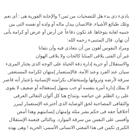
بادىء ذى بدء هل للتضحيات من ثمن؟ والإجابة الفورية هى : أى نعم
وتلك طبائع الأشياء. فالانسان يبذل ماله أو ولده أو نفسه التى بين
جنبيه لغاية يتوخاها. قد تكون دفاعاً عن أرض أو عرض أو كرامة يأبى
أن تهان. قال المتنبىء رحمه الله:
ومراد النفوس أهون من أن نتعادى فيه وأن نتفانا
غير أن الفتى يلاقى المنايا كالحات ولا يلاقى الهوان
والاستقلال أو حرية إدارة دفة الحياة على الوجه الذى يختار المرىء
سيان عند الفرد وعند الأمة. فالإستعمار إمتهان لكرامة المستعمَر,
سرقة لأرضه وثرواتها وإستخفاف بكرامته الإنسانية بإعتبار أنه قاصر
لا يملك إدارة أمره بنفسه أو خب يسهل إستغفاله أو ضعيف لا يقوى
على رد الظلم عن حياضه .وتنداح هنا كل ألوان التعالى العرقى
والثقافى المصاحبة لحق الوصاية الذى أخترعه الإستعمار ليبرر
أخلاقياً حقه فى حكم بشر مثله وإمتهان إنسانيتهم وهذا أمض
وأقسى على النفس من سرقة الموارد. وبالتالى فنعمة الإستقلال
الكبرى تكمن فى هذا المعنى الانسانى الأسمى: الحرية ! وهى بهذه