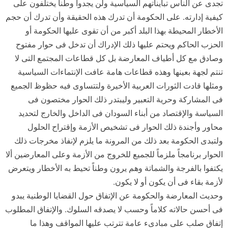
تجدى عن الناس تبايناتهم السياسية ولن يجدوا وطناً يختلفون على
كيفية إدارته. على الحكومة أن تدرك هذه الحقيقة وأن تدرك أن حجم
الأخطار المحيطة بهذا البلد أكبر من أن تقوى عليها الحكومة أو
الحزب الحاكم ويحتم عليها ذلك الإدراك أن تدخل فى حوار مفتوح
وصادق مع كل أطياف المعارضة بل كل قطاعات المجتمع التى لا
تنتم لجهة بعينها وهذه قطاعات هامة عافت الإنتماءات السياسية
ومثلها قادت الثورات العربية الأخيرة ولتتساوى فيه حظوظ الجميع
فى المشاركة وحرية التعبير وليبتدر ذلك الحوار مختصون فى
السياسة والإقتصاد من أبناء السودان فى الداخل والخارج لتحديد
محاور وأجندة ذلك الحوار فى تشخيص الأزمة وإقتراح الحلول
ولتبدى الحكومة بعد ذلك من المرونة ما يلزم لإنفاذ مخرجات ذلك
الحوار برنامجاً ملزماً للجميع للخروج من الأزمة وعلى المعارضين ألا
يكتفوا بالفرجة والشماتة وهم يرون وطناً تحيط به الأخطار ويتعرض
لأزمة بقاء فى أن يكون أو لا يكون.
وحديث المعارضة والحكومة عن الإتفاق حول القضايا الوطنية يبدو
فى أحسن حالاته كلاماً وحسب لا يصدقه السلوك. والإتفاق المطلوب
إتفاق صلب على مبادىء عامة تترتب عليها المواقف وهذا ما