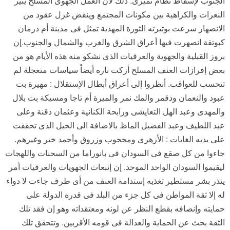
الجنوب لإسقاط نظام نميرى. ذلك لأن العمل الجهوى المسلح يثير
النعرات والكراهية بين مكونات المجتمع وينقض غزل عقود من
الانصهار سرعت بوتيرته الثورة المهدية تمثل فى مدينة أم درمان
كبوتقة انصهرت فيها أعراق الشرق والغرب والشمال والجنوب.إن
بروز القبلية والجهوية والعرقيات الذى نشكو منه هذه الأيام هو من
بعض إفرازات العنف المسلح أزكت ناره أيضاً سياسات متعجلة لم
تتحسب للعواقب. أنظروا إلى أعراق أبطال الإستقلال : مهيرة بت
عبود والنعمان ودقمر والمك نمر والميرة أم تاجا ومسيكة بت بلال
والمهدى وعبد الهل التعايشى ورابحة الكنانية وعثمان دقنة وعلى
عبد اللطيف وعبد الفضيل الماظ بالاضافة الى الجيل الذى تحققت
على يديه الغايات : الأزهرى ومحجوب وزروق وأحمد خير وغيرهم.
جاءوا من كل صقع فى السودان فى بانوراما من السحنات واللهجات
ليقيموا السودان الواحد الموحد. إن إنبعاث الجهويات والعرقيات أمر
ينذر بشر مستطير تغذيه إستدامة العنف من أى طرف جاءت لا دواء
له إلا ثقة المواطن فى كل جزء من البلد فى قدرة الدولة على
حمايته وإنصافه بقطع النظر عن لونه ومعتقداته وهو إن فقد تلك
الثقة بحث عن الحماية والعدالة فى قومه الأقربين. وتتحقق تلك