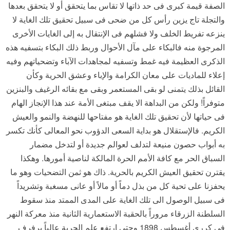
الصفة قيمة كبرى فى حد ذاتها لا تقاس بما يتحقق أو لا يتحقق بعدها
والتجلة تاج يزين رأس كل من ضحى فى سبيل تحقيق تلك الغاية لا
ينزعه تفريط الخلف ولا فشلهم فى الإنتقال به إلى الغايات الأخرى
المرجوة منه فالبكاء على مآل الأحوال وربط ذلك البكاء بتسفيه هذه
الذكرى العظيمة فيه غمط وتسفيه لمجاهدات الآباء وتضحياتهم وفيه
إعلاء للماديات على معان الكرامة والإباء وعشق الحرية وكأن
القائل بذلك يتمنى لو بقى المستعمر وبقى مع بقائه الرغيف والبنزين
متوفراً! ولكن من البداهة الا يقف مبتغى الأمة عند هذا الإنجاز الهام
فى حياتها لأن تحقيق تلك الغاية هو مفتاحها للنهضة والنمو والعيش
الكريم. فالإستقلال هو بداية السعى الدؤوب نحو المعالى كأنك تكسر
به أبواب حصون منيعة لتدلف لعوالم جديدة أو لتدخل مضمار
السباق الحر مع كافة الأمم الحرة المالكة لناصية أمورها. وهكذا
يقترن تحقيق العيش الكريم بالحرية. ذاك هو ثمن التضحيات وهو ما
يحفزنا على تحية كل من بذل دماً أو مالاً أو عانى مسغبة وتشريداً
فى سبيل الوصول الى تلك الغاية على المدى الممتد منذ سقوط
السلطنة الزرقاء مروراً بالحقبة الاستعمارية الثانية منذ معركة النهر
فى كررى أغسطس 1898 وحتى ارتفع علم الحرية عالياً يرفرف