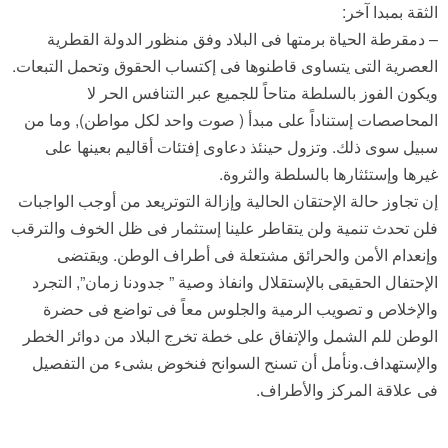
الثقة بمبدا آخر:
– دمقرطة الحياة برمتها فى البلاد وفق منظور الدولة القطرية
العصرية التى يتساوى قاطنوها فى إكتساب الحقوق وتحمل التبعات.
ويكون الفوز بالسلطة متاحاً للجميع عبر التنافس الحر لا
المحاصصات إستناداً على مبدأ ( صوت واحد لكل مواطن), وما من
سبيل سوى ذلك. وتزول حينئذ دعاوى إفتئات أقاليم بعينها على
غيرها وإستئثارها بالسلطة والثروة.
إن تجاوز حالة الإحتقان الحالية وإزالة التوتريعد من أوجب الواجبات
فلن تحدث تنمية ولن يتقاطر علينا إستثمار فى ظل الخوف والترقب
وإنعدام الأمن والحرائق مشتعلة فى أطراف الوطن. ويقتضى
الإحتفال الحقيقى بالإستقلال وانفاذ وصية ” جدودنا زمان”, التجرد
والإخلاص و تصويب الرمية والجلوس معاً فى تواضع فى حضرة
الوطن للم الشمل والإتفاق على خطة تخرج البلاد من دوائر الخطر
والإستهداف.ونأمل أن تسنح السوانح فنخوض بشىء من التفصيل
فى علاقة المركز والأطراف.