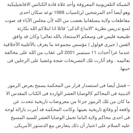
الشبكة التلفزيونية المعروفة وأحد غلاة قادة الكنائس الافانجيليكية
وهو أيضا أحد المرشحين لرئاسيات 1988 توعد سكان احدى
مقاطعات ولاية بنسلفانيا بغضب من الله لأن مجلس الآباء قد صوت
لمنع تدريس نظرية “الابداع الذكى” قائلا اذا ابتلاكم الله بكارثة
طبيعية فليس فى وسعكم الاستنجاد بالله تعالى! وكان قد وافق
القس ( جيرى فولول ) مؤسس مجموعة ما يعرف بالأغلبية الأخلاقية
عندما عزا أحداث 11 سبتمبر 2001 الى عقاب من الله على مخالفة
تعاليمه . وقد أثارت تلك التصريحات ضجة وغضبا على الرجلين فى
حينها.
– فشل أيضا فى استصدار قرار من المحكمة يسمح بعرض الرموز
الدينية فى المحاكم كالوصايا العشر الواردة فى الكتاب المقدس الا
ما كان من تلك الرموز جزءا من معروضات تاريخية تتحدث عن
واقعة أو وقائع تاريخية بعينها. وكانت المحكمة قد أمرت بازالة لوحة
فى احدى محاكم ولاية الباما تحمل الوصايا العشر للسيد المسيح
عليه السلام على اعتبار أن ذلك يتعارض مع الدستور الأمريكى.