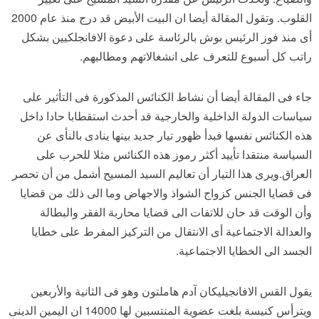
القلوب. وتقول المقالة أيضا ان البيت الأبيض قد درج منذ عام 2000
أى منذ فوز الرئيس بوش بالرئاسة على دعوة الافانجلكيين بشكل
راتب كل أسبوع للتعرف على انشغالاتهم ومطالبهم.
جاء فى المقالة أيضا أن نشاط الكنائس المذكورة فى التأثير على
سياسات الدولة الداخلية والخارجية قد أحدث استقطابا حادا داخل
هذه الكنائس نفسها فبدأ ظهور تيار جديد بينها ينادى بالنأى عن
السياسة منتقدا تأييد أكثر رموز هذه الكنائس مثلا للحرب على
العراق.ويرى هذا التيار أن تعاليم السيد المسيح أشمل من أن تحصر
فى قضايا الجنس كزواج الشواذ والاجهاض وما الى ذلك من قضايا
وأن الوقت قد حان للاتفات الى قضايا محاربة الفقر والبطالة
والعدالة الاجتماعية أى الانتقال من التركيز المفرط على خطايا
الجسد الى الخطايا الاجتماعية.
يقول القس الافانجيليكان آدم هاملتون وهو فى الثانية والأربعين
ويترأس كنيسة بلغت عضوية المنتسبين لها 14000 ان اليمين الدينى