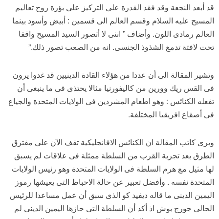
قد أبعد النجعة وقد فقد القدرة على التركيز على بؤرة روح تعاليم
المسيح عليه السلام وقسم العالم الى قسمين : أبيض وأسود بينما
العالم رمادى اللون. وأضاف ” اننى لا أتصور السيد المسيح واقفا
تحت لافتة تدمغ الشذوذ الجنسى. انه من الصعب تصور ذلك.”
وتشير المقالة الى أن عددا من هؤلاء القادة الدينيين قد غدوا يرون
فى القس ريك وورين من كاليفورنيا مثالا يحتذى فى ما ينبغى أن
تفعله الكنائس : وهو اطعام المشردين فى الولايات المتحدة والجياع
فى أصقاع افريقيا المختلفة.
ويرى كاتب المقالة ان الكنائس الافانجليكية تقف الآن على مفترق
الطرق بعد تجربة القرب من السلطة ممثلة فى علاقات لم يسبق
لها مثيل مع هرم السلطة فى الولايات المتحدة وهو رئيس الولايات
المتحدة نفسه . وأفضل تعبير عن حالة الاحباط التى يعيشها رموز
اليمين الدينى ما قاله ديفيد كو الذى سبق أن عمل مساعدا للرئيس
الحالى جورج بوش اذ أكد أن السلطة التى حازها اليمين الدينى لم