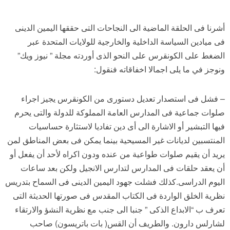
أشرنا فى الحلقة الماضية الى النجاحات التى حققها اليمين الدينى
فى ميادين السياسة الداخلية والخارجية للولايات المتحدة عبر
الضغط على الكونقرس على النحو الذى أوردته مجلة ” نيوز ويك”
ونوجز في ما يلى اجمالا اخفاقاته فنقول:
– فشل فى استصدار تعديل دستورى من الكونقرس يجيز اجراء
صلوات جماعية فى المدارس العامة المملوكة للدولة والتى يحرم
فيها التبشير أو الاشارة الى أى دين تفاديا لاستثارة حساسيات
المنتسبين لديانات غير المسيحية بينما يمكن فى بعض المناطق لمن
يريد أن يقيم صلوات طواعية من عنده ودون اكراه لأحد أن يفعل أو
أن يعقد حلقات فى المدارس لتدارس الانجيل ولكن بعد ساعات
اليوم الدراسى.كذلك فشلت جهود اليمين الدينى فى السماح بتدريس
نظرية الخلق الواردة فى الكتاب المقدس فى صورتها الحديثة التى
تعرف ب “الابداع الذكى ” جنبا الى جنب مع نظرية النشؤ والارتقاء
لشارلس دارون. والطريف أن القس( بات باتريسون) صاحب