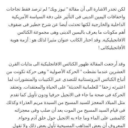
لكن تجدر الاشارة الى أن مقالة ” نيوز ويك” لم ترصد فقط نجاحات
واخفاقات اليمين الدينى فى التأثير على دفة السياسة الأمريكية
الداخلية والخارجية لكنها تحدثت أيضا عن شرخ خطير فى صفوف
أهم مكونات ما يعرف باليمين الدينى وهى مجموعة الكنائس
الافانجيليكية. وقد اختار الكاتب عنوان مثيرا لذلك هو : أزمة هوية
الأفانجيليكانى !
وقد أرجعت المقالة ظهور الكنائس الافانجليكية الى بدايات القرن
العشرين عندما نشطت ” الحركة الأصولية ” وهى حركة تكونت من
أتباع الكنائس البروتستانية للتصدى عبر الكتيبات والمنشورات لما
اعتبرته زحفا ” للعلمانية الحديثة” على الحياة والمعتقدات. وتعتقد
الحركة فى صحة ما جاء فى الانجيل حرفيا ودون تأويل كما تقدم
مثل الميلاد المعجز للسيد المسيح من السيدة مريم العذراء وكذلك
فى قيام السيد المسيح من الموت بعد أن صلب وفى معجزاته
كالمشى على الماء وما جاء به الانجيل حول خلق آدم وحواء.
المعروف أن بعض المذاهب المسيحية تأول بعض ذلك ولا تقول