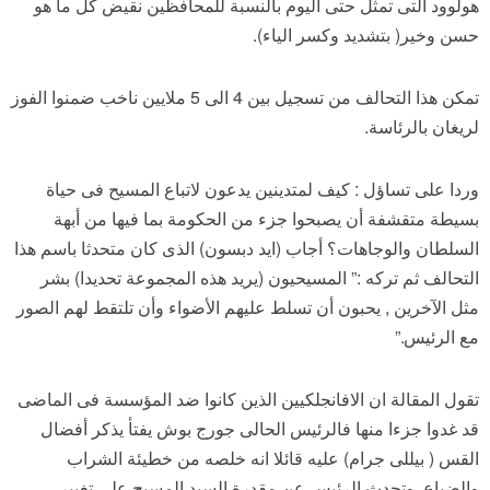
هولوود التى تمثل حتى اليوم بالنسبة للمحافظين نقيض كل ما هو
حسن وخير( بتشديد وكسر الياء).
تمكن هذا التحالف من تسجيل بين 4 الى 5 ملايين ناخب ضمنوا الفوز
لريغان بالرئاسة.
وردا على تساؤل : كيف لمتدينين يدعون لاتباع المسيح فى حياة
بسيطة متقشفة أن يصبحوا جزء من الحكومة بما فيها من أبهة
السلطان والوجاهات؟ أجاب (ايد دبسون) الذى كان متحدثا باسم هذا
التحالف ثم تركه :” المسيحيون (يريد هذه المجموعة تحديدا) بشر
مثل الآخرين , يحبون أن تسلط عليهم الأضواء وأن تلتقط لهم الصور
مع الرئيس.”
تقول المقالة ان الافانجلكيين الذين كانوا ضد المؤسسة فى الماضى
قد غدوا جزءا منها فالرئيس الحالى جورج بوش يفتأ يذكر أفضال
القس ( بيللى جرام) عليه قائلا انه خلصه من خطيئة الشراب
والضياع. وتحدث الرئيس عن مقدرة السيد المسيح على تغيير