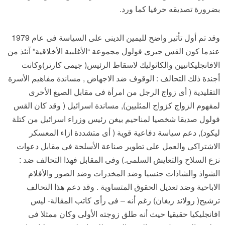
بضرورة تصديقه حرفيا كما ورد.
وقد تم أول تأثير واضح لليمين الدينى على السياسة فى عام 1979
عندما كون القس جيرى فولول مجموعة “الأغلبية الأخلاقية” آنئذ من
الافانجليكانيين والكاثوليك لاسقاط الرئيس( جيمى كارتر)وكانت
أجندة ذلك التحالف : الوقوف ضد الاجهاض , مساندة مفاهيم الأسرة
التقليدية ( أى زواج الرجل من امرأة فى مقابل الصيغ الأخرى
لمفهوم الزواج كزواج المثليين), مساندة اسرائيل ( وقد كان القس
فولول صديقا شخصيا لمناحيم بيغن رئيس وزراء اسرائيل من كتلة
ليكود), دعم سياسة دفاعية قوية ( أى متشددة ازاء المعسكر
الاشتراكى والعمل على تطوير صناعة الأسلحة فى مقابل دعوات
نزع السلاح والتعايش السلمى.) وفى المقابل فهذا التحالف ضد :
الشواذ والشاذات جنسيا وضد المخدرات وضد الصور والأفلام
الاباحية وضد تعديل الحقوق المتساوية . وقد دعم هذا التحالف
ترشيح( رولاند ريغان) رغم أنه – فى رأى كاتب المقالة- ليس
افانجليكيا حقيقيا حيث أنه طلق زوجته الأولى وكان ممثلا فى