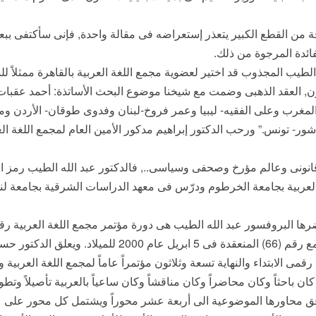
كتاب ضخم يحتوى على 768 صفحة من القطع الكبير يتعذر إستعراضه فى مقالة واحدة, فإنى 
ائدة المرجوة من ذلك.
يون, العقد الذهبى وضمت مع شيخنا موضوع البحث الأساتذة: أحمد عقب
المغرب وعلى الفقيه- ليبيا وعمر فروخ-لبنان وفدوى طوقان- الأردن ومح
- تونس.” ورحب الدكتور إبراهيم مدكور الأمين العام لمجمع اللغة العر
وقانونى وعالم مؤرخ وصحفى وسياسى.., فالدكتور عبد الله الطيب رمز ال
ربية بجامعة الخرطوم ودرّس فى معهد الدراسات الشرقية بجامعة لندن 
وآخر جلسة حضرها كانت فى دورة المجمع رقم (66) المنعقدة فى
قمى الابتداء والنهاية تسعة وثلاثون مؤتمراً عاماً لمجمع اللغة العربي
, كان باحثاً وكان محاضراً وكان مناقشاً وكان ساعياً بالعربية تأصيلاً وتطو
 محاورها الموضوعية الى أربعة عشر محوراً ويشتمل كل محور على ع