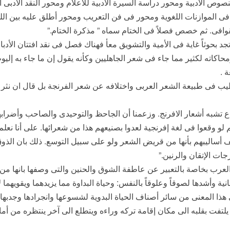
ص الأدبية ومحور دراسة السيرة الأدبية للأعلام ومحور النقد الأدبى ا
 فى الموازنات اللغوية ومحور فى فن التعريب ومحور أطلق عليه بين ال
فى. ثم خصص فصلاً فى الختام سماه ” مذكرة الختام.”
 بحوثاً غاية فى الأمية والتشويق معأ فهناك فصل فى نقد افتتان الأدبا
حاكاته لكثير مما جاء فى شعر الجاهليين وكأنه يقول إن ما جاء به إليوت 
 .
لطيب فى طبيعة الشعر العربى واختلافه عن شعر الفرنجة بل قال ان نث
يقاع تشبه أشعار الافرنج. وزعمنا أن الجاحظ والتوحيدى والصاحب وأضرا
 وقعوا فى لغة إفرنجية لعدوا بصنيعهم هذا من شعرائها. على أنا نعلم 
ساليبهم بأنها من قريض الشعر ولو على سبيل التوسع. ذلك بان الذوق ال
ات الإتقان والرنين.”
رب بخاصة بالتعبير عن عاطفة الشوق والحنين والتى وصفها بانها من أ
ة وأشدها لصوقاً وعلوقاً بالنفس: وحياة البداوة مما يزيدهما ويقويهما ل
هذا المعنى من سائر أصناف الحياة البدوية لشسوعها وانجرادها وجدبها 
اً يلتفت بقلبه الى مكان إقامة تركه وراءه ويتطلع الى آخر ينتظره من أمام