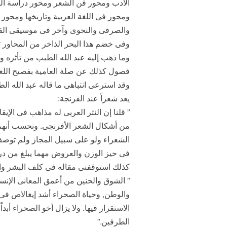
الأدب ومحور فن الشعر ومحور دراسة النصو
ومحور فى اللغة العربية وتاريخها ومحور
والصرفى والنحوى وآخر فى موسيقى القوا
وفى خضم هذا البحر الذاخر من المحاور تجد
وما ذهب إليه عبد الله الطيب من تأثره وم
فصول كذلك عن صلة العامية بفصيح اللغة
وقد استرعى انتباهى ما قاله عبد الله ا
يعد شعراً عند الفرنجة:
” قلنا إن النثر العربى له مذاهب فى الإ
من أشكال الشعر الأفرنجى. ونحسب أنهم لو
الشعراء ولو على سبيل المجاز ولم توصف أ
فى حيز الوزن والعروض مهما يبلغ من درج
كذلك استوقفنى مقاله فى كلف البشر والع
” الشوق والحنين من أعمق المعانى الإنساني
والوطن, وحياة الصحراء أشد إيغالاص فى 
الاستقرار فيها. ولا يزال أخو الصحراء أبد
الطرفين.”