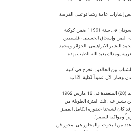
سأكتفى ببعض إشارات عامة ريثما تواتينى الفرصة
يشير الكتاب الى ان البروفسور عبد الله الطيب المجذوب قد اختير لعضوية مجمع اللغة العربية بالقاهرة ممثلاً للسودان فى سنة 1961 ” ضمن كوكبة
ات- اليمن وإسحاق الحسينى- فلسطين
مد البشير الابراهيمى- الجزائر ومحمد
بية يومذاك بعبد الله الطيب بهذه
شباب بين الخالدين. تخرج فى كلية
وصار الآن عميداً لكلية الآداب
وبحسب الكتاب فقد كانت أول جلسة حضرها البروفسور عبد الله الطيب هى دورة مؤتمر مجمع اللغة العربية رقم (28) المنعقدة فى 12 مارس 1962
 5 ابريل عام 2000 للميلاد. ويعلق الدكتور حسن بشير على تلك الفترة الطويلة من
ة وقد كان لشيخنا حضوره الكامل المميز
يراً ومواكبة للعصر”.
دد من البحوث. والمحاور هى: محور فن