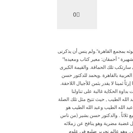
0
وثه بمجمع القاهرة”.ولم ينس أن يذكرنى
لشهيرة ” أحمقان: معير كتاب ومعيده!”
 سارتكب تلك الحماقة. والقيمة الكبرى
لعربية بالقاهرة .ويحمد للدكتور حسن
ثمينا لا يقدر بثمن للأجيال اللاحقة.
 بداوة الحكاية غالبة على تناولنا
 الله الطيب , حيث تتيح مثل تلك الصلة
عبد الله الطيب وعبد الله الطيب هو
ثلاثاً . والدكتور حسن بشير (من ناس
ل غضبة مضرية وهو ينافح عن زملائه
ين. وهو عالم نحرير ضليع فى علوم