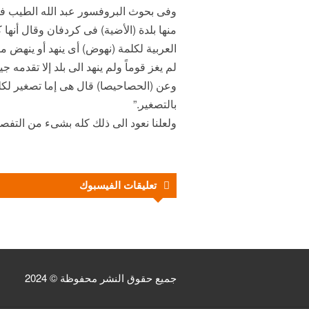
وفى بحوث البروفسور عبد الله الطيب فى
منها بلدة (الأضية) فى كردفان وقال أنها 
العربية لكلمة (نهوض) أى ينهد أو ينهض م
لم يغز قوماً ولم ينهد الى بلد إلا تقدمه
وعن (الحصاحيصا) قال هى إما تصغير ل
بالتصغير.”
ولعلنا نعود الى ذلك كله بشىء من التفصيل
تعليقات الفيسبوك
جميع حقوق النشر محفوظة © 2024