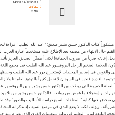
14/12/2011 14:23
مقالات
3.3K
شكوراً كتاب الدكتور حسن بشير صديق: ” عبد الله الطيب : قراءة لبح
 القيم حال الانتهاء من هضمه بعد الإطلاع عليه مستخدماً عبارة العرب ا
عل إعادته ضرباً من ضروب الحماقة! لكنى أطمئّن الصديق العزيز بأننى
ُون للعلامة الضخم الراحل البروفسور عبد الله الطيب فى مجمع اللغة ا
لغوص فى إضابير المجلدات لإستخراج درر عبد الله الطيب وحفظها إرثاً 
وثيقية النادرة فنحن فى السودان لا نحفل كثيراً بالتوثيق لعلمائنا ولا زالت
ً الصلة الحميمة التى ربطت بين الدكتور حسن بشير وبين البروفسور عبد
الحوارات و إستجلاء ما غمض من روائعه. فالدكتور حسن بشير من تلاميذ 
تمخض عنها كتابه ” المعلقات السبع دراسة للأساليب والصور” وقد طبع 
ر يألف ويؤلف لكنه لا يضع الندى فى موضع السيف إذ تذكر له المحاف
حجة البليغة لوزير التعليم فى بداية سبعينيات القرن الذى تصرم منذ ح