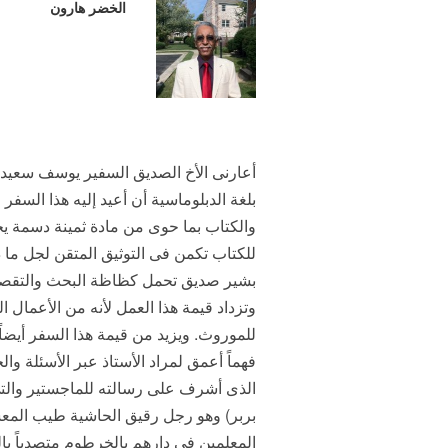
الخضر هارون
أعارنى الأخ الصديق السفير يوسف سعيد م
بلغة الدبلوماسية أن أعيد إليه هذا السفر
والكتاب بما حوى من مادة ثمينة دسمة يج
للكتاب تكمن فى التوثيق المتقن لجل ما د
بشير صديق تحمل كظاظة البحث والتقصى وا
وتزداد قيمة هذا العمل لأنه من الأعمال الت
للموروث. ويزيد من قيمة هذا السفر أيضا
فهماً أعمق لمراد الأستاذ عبر الأسئلة و
الذى أشرف على رسالته للماجستير والتى 
بربر) وهو رجل رقيق الحاشية طيب المعش
المعلمين فى دارهم بالخرطوم متصدياً بال