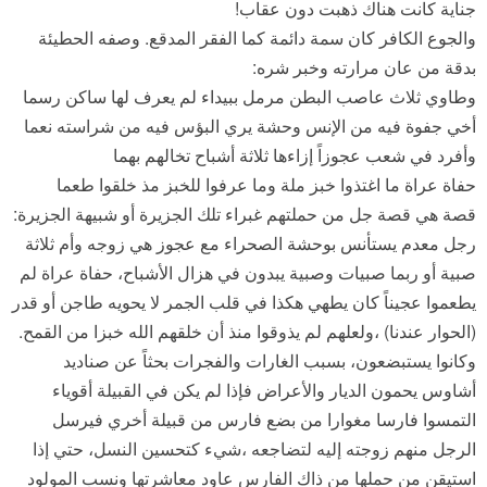
جناية كانت هناك ذهبت دون عقاب!
والجوع الكافر كان سمة دائمة كما الفقر المدقع. وصفه الحطيئة
بدقة من عان مرارته وخبر شره:
وطاوي ثلاث عاصب البطن مرمل ببيداء لم يعرف لها ساكن رسما
أخي جفوة فيه من الإنس وحشة يري البؤس فيه من شراسته نعما
وأفرد في شعب عجوزاً إزاءها ثلاثة أشباح تخالهم بهما
حفاة عراة ما اغتذوا خبز ملة وما عرفوا للخبز مذ خلقوا طعما
قصة هي قصة جل من حملتهم غبراء تلك الجزيرة أو شبيهة الجزيرة:
رجل معدم يستأنس بوحشة الصحراء مع عجوز هي زوجه وأم ثلاثة
صبية أو ربما صبيات وصبية يبدون في هزال الأشباح، حفاة عراة لم
يطعموا عجيناً كان يطهي هكذا في قلب الجمر لا يحويه طاجن أو قدر
(الحوار عندنا) ،ولعلهم لم يذوقوا منذ أن خلقهم الله خبزا من القمح.
وكانوا يستبضعون، بسبب الغارات والفجرات بحثاً عن صناديد
أشاوس يحمون الديار والأعراض فإذا لم يكن في القبيلة أقوياء
التمسوا فارسا مغوارا من بضع فارس من قبيلة أخري فيرسل
الرجل منهم زوجته إليه لتضاجعه ،شيء كتحسين النسل، حتي إذا
استيقن من حملها من ذاك الفارس عاود معاشرتها ونسب المولود