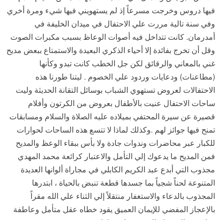
فيها دروس وخرجت مسرعاً إذ لم يستهويني فيها شيء ومرة أخري
وفي سنة تالية مررت علي الاحتفال في ميدان الخليفة في
أمدرمان. كانت تتداخل فيه أصوات الوعاظ بسبب مكبرات الصوت
وقل أن تخرج بفائدة إلا أحياء الذكري البعيدة والاستمتاع ببعض مديح
غني بالمعاني والرقائق لكن جل الخطب كانت تبدو وكأنها
(مطاعنات) ودعايات وردود علي الخصوم . ليتنا طورنا هذه
الاحتفالات لعروض تستهوي الشباب بوسائل التقانة الحديثة وليت
ساحات الاحتفال عنيت بالأطفال بعروض من الكرتون وأفلام
قصيرة عن سيرة المحتفي بميلاده عليه الصلاة والسلام ومسابقات
تمنح فيها جوائز لهم .وكذلك لماذا لا تتسع هذه الساحات لحوارات
للكبار عبر محاضرات وندوات جادة ولا بأس ببقاء الوعظ والمديح
فمن المديح ما يدعوك إلي التأمل والاعتبار كرائعة محمد المهدي
مجذوب التي أبدع عبد الكريم الكابلي في مجاراة ألوانها العديدة
المتنوعة لحناً شجياً بما جسدها قطعة تنبض بالحياة ، ابتدرها
المجذوب بالدعاء والاستغفار منتقلاً إلي الثناء علي الله مقراً
بالإعجاز المفضي للإيمان العميق يقود خطاه عقل متأمل وعاطفة