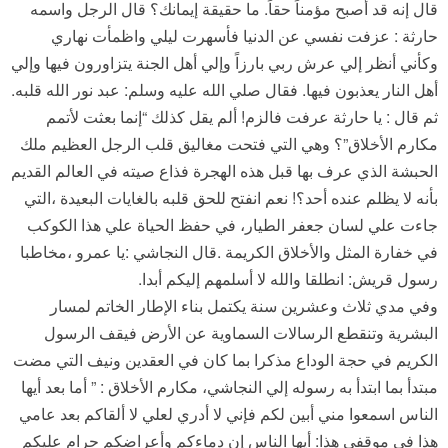
قال إنه قد أصبح مؤمناً حقاً. ما حقيقة إيمانك؟ قال الرجل واسمه
حارثة : عزفت نفسي عن الدنيا فأسهرت ليلي واظمأت نهاري
وكأني أنظر إلي عرش ربي بارزاً وإلي أهل الجنة يتزاورون فيها وإلي
أهل النار يعذبون فيها. فقال صلي الله عليه وسلم: عبد نور الله قلبه.
ثم قال : يا حارثة عرفت فالزم! ألم يقل كذلك “إنما بعثت لأتمم
مكارم الأخلاق”؟ وهي التي فتحت مغاليق قلب الرجل العظيم ملك
الحبشة الذي عرف بها قبل هذه الهجرة فذاع صيته في العالم القديم
بأنه لا يظلم عنده أحد؟! نعم انفتح للحق قلبه بالغايات البعيدة ،التي
جاءت علي لسان جعفر الطيار، في حفظ الحياة علي هذا الكوكب
في خفارة المثل والأخلاق الكريمة .قال النجاشي :يا عمرو ،مخاطبا
رسول قريش: انطلقا والله لا أسلمهم إليكم أبدا.
وفي مدي ثلاث وعشرين سنة يكتمل بناء الإطار الخاتم لمسار
البشرية وتنقطع الرسالات السماوية عن الأرض فيقف الرسول
الكريم في حجة الوداع مذكرا بما كان في العقدين ونيف التي مضت
مبتدأ بما ابتدأ به رسوله إلي النجاشي، مكارم الأخلاق : ” أما بعد أيها
الناس اسمعوا مني أبين لكم فإني لا أدري لعلي لا ألقاكم بعد عامي
هذا في موقفي هذا: أيها الناس إن دماءكم وأعراضكم حرام عليكم