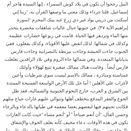
النيل رجحوا أن تكون في بلاد كوش السمراء ، إنها السيدة هاجر أم
إسماعيل. قلنا جرداء وذلك معني ما وصفها القرآن به، “ربنا إني
أسكنت من ذريتي بواد غير ذي زرع عند بيتك المحرم “(سورة
إبراهيم الآية ٣٧). في جنوبها جبال عاليات شاهقات مخضرة يتحدر
منها الماء وتزدهر فيها الحياة .قامت في ربوعها حضارات عظيمة
وكذلك في شمالها. لذلك انقض عليها الأقوياء، وكذلك يفعلون، ففي
الجنوب جاءت الحبشة وجاءت بيزنطة بالنصرانية وجاءت فارس
بدياناتها المتعددة. وفي شمالها جاء الروم وفي بلاد الرافدين تغلغلت
فارس أيضاً . وقامت هناك ممالك صغيرة تتبع لهؤلاء وأولئك :
غساسنة ومناذرة ، ممالك بالاسم ليست سوي شرطيات وأعين
لأغراب علي الأهلين ! أما جل تلك الأرض الواسعة الفسيحة الممتدة
بين الشرق و الغرب، خارج التخوم الجنوبية والشمالية، فقد ظل
الجوع والفقر المدقع يتخطف أهلها وتتوالي عليهم غارات جياع مثلهم
فكانت تحيتهم فيها لبعضهم بعضا مفعمة في طياتها بالدعاء وبالرجاء
وحسن الفأل، “أن أنعم صباحاً ” أو “أنعم مساء “حيث كانت الغارات
تكون في هذه الأوقات. دعاء مخيف كأنه يغلف الخوف والإشفاق
بالرجاء تعني : وقاك الله شر الهلاك في تلكم الأوقات، ذلك علي ما