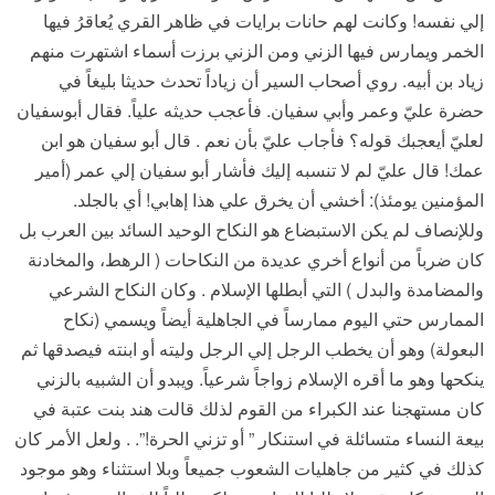
إلي نفسه! وكانت لهم حانات برايات في ظاهر القري يُعاقرُ فيها
الخمر ويمارس فيها الزني ومن الزني برزت أسماء اشتهرت منهم
زياد بن أبيه. روي أصحاب السير أن زياداً تحدث حديثا بليغاً في
حضرة عليّ وعمر وأبي سفيان. فأعجب حديثه علياً. فقال أبوسفيان
لعليّ أيعجبك قوله؟ فأجاب عليّ بأن نعم . قال أبو سفيان هو ابن
عمك! قال عليّ لم لا تنسبه إليك فأشار أبو سفيان إلي عمر (أمير
المؤمنين يومئذ): أخشي أن يخرق علي هذا إهابي! أي بالجلد.
وللإنصاف لم يكن الاستبضاع هو النكاح الوحيد السائد بين العرب بل
كان ضرباً من أنواع أخري عديدة من النكاحات ( الرهط، والمخادنة
والمضامدة والبدل ) التي أبطلها الإسلام . وكان النكاح الشرعي
الممارس حتي اليوم ممارساً في الجاهلية أيضاً ويسمي (نكاح
البعولة) وهو أن يخطب الرجل إلي الرجل وليته أو ابنته فيصدقها ثم
ينكحها وهو ما أقره الإسلام زواجاً شرعياً. ويبدو أن الشبيه بالزني
كان مستهجنا عند الكبراء من القوم لذلك قالت هند بنت عتبة في
بيعة النساء متسائلة في استنكار ” أو تزني الحرة!”. . ولعل الأمر كان
كذلك في كثير من جاهليات الشعوب جميعاً وبلا استثناء وهو موجود