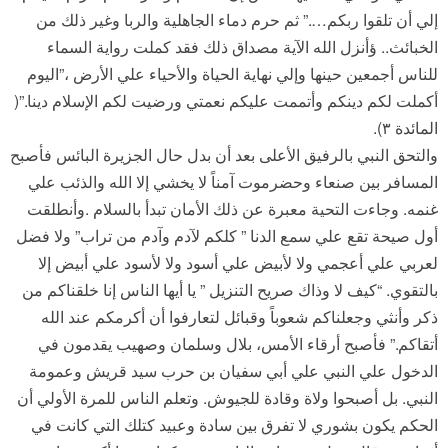
إلي أن تلقوا ربكم….” ثم حرم دماء الجاهلية والربا وغير ذلك من
الخبائث.. ؤأنزل الله الآية مصداق ذلك فقد كملت رواية السماء
للناس أجمعين حينها وإلي نهاية الحياة والأحياء علي الأرض ،”اليوم
أكملت لكم دينكم وأتممت عليكم نعمتي ورضيت لكم الإسلام دينا.”(
المائدة ٣).
والتحق النبي بالرفيق الأعلى بعد أن بدل حال الجزيرة البائس فأصبح
المسافر بين صنعاء وحضرموت آمناً لا يخشي إلا الله والذئب علي
غنمه. وجاءت التحية معبرة عن ذلك الأمان تبدأ بالسلام .وأنطلقت
أول صيحة تقع علي سمع الدنا ” كلكم لآدم وآدم من تراب” ولا فضل
لعربي علي أعجمي ولا لأبيض علي أسود ولا لأسود علي أبيض إلا
بالتقوي. “كيف لا وذاك صريح التنزيل ” يا أيها الناس إنا خلقناكم من
ذكر وأنثي وجعلناكم شعوباً وقبائل لتعارفوا أن أكرمكم عند الله
أتقاكم.” فأصبح أرقاء الأمس، بلال وسلمان وصهيب يقدمون في
الدخول علي النبي علي أبي سفيان بن حرب سيد قريش وعمومة
النبي. بل أصبحوا ولاة وقادة للجيوش. وتعلم الناس للمرة الأولي أن
الحكم يكون بشوري لا تفرق بين سادة وعبيد كتلك التي كانت في