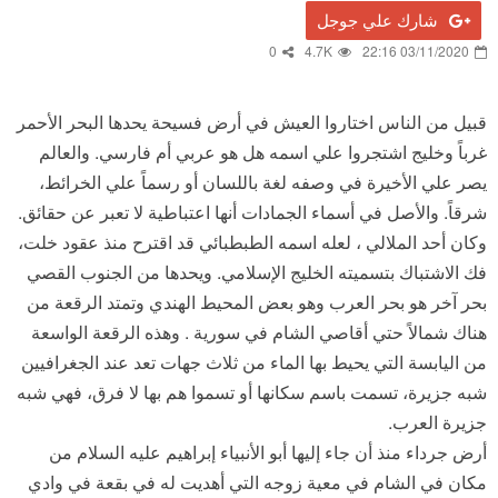
شارك علي جوجل
0
4.7K
03/11/2020 22:16
قبيل من الناس اختاروا العيش في أرض فسيحة يحدها البحر الأحمر
غرباً وخليج اشتجروا علي اسمه هل هو عربي أم فارسي. والعالم
يصر علي الأخيرة في وصفه لغة باللسان أو رسماً علي الخرائط،
شرقاً. والأصل في أسماء الجمادات أنها اعتباطية لا تعبر عن حقائق.
وكان أحد الملالي ، لعله اسمه الطبطبائي قد اقترح منذ عقود خلت،
فك الاشتباك بتسميته الخليج الإسلامي. ويحدها من الجنوب القصي
بحر آخر هو بحر العرب وهو بعض المحيط الهندي وتمتد الرقعة من
هناك شمالاً حتي أقاصي الشام في سورية . وهذه الرقعة الواسعة
من اليابسة التي يحيط بها الماء من ثلاث جهات تعد عند الجغرافيين
شبه جزيرة، تسمت باسم سكانها أو تسموا هم بها لا فرق، فهي شبه
جزيرة العرب.
أرض جرداء منذ أن جاء إليها أبو الأنبياء إبراهيم عليه السلام من
مكان في الشام في معية زوجه التي أهديت له في بقعة في وادي