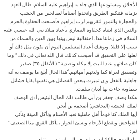
الأخلاق ومستودعها الذي جاء به إبراهيم عليه السلام. طال العهد
بزمانه فتنكبوا الطريق واتخذوا أصناماً لصالحين من الخشب
والحجارة والتمور لتقربهم لرب إبراهيم فأصبحت الحفاوة بالحرم
والدين الذي ابتناه كحفاوة النصاري بأعياد ميلاد نبي الله عيسي عليه
السلام في زماننا هذا، احتفالية ليس بينها وبين الدين والسماء من
سبب إلا قليلا .وتوشك أعياد المسلمين اليوم أن تكون مثل ذلك أو
لعلها علي التحقيق قد أصبحت كذلك. قال الله تعالي في ذلك ” وما
كان صلاتهم عند البيت إلا مكاء وتصدية.” ( الأنفال ٣٥) صفير
وتصفيق لعراة كما ولدتهم أمهاتهم. ّهذا الحال أبلغ ما يوصف به أنه
جاهلية بالفعل وإن تميزت ببعض الفضائل هي نفسها بقايا فشائل
سماوية جاءت بها أديان سلفت.
هكذا وصف جعفر بن أبي طالب ذلك الحال البئيس أدق الوصف
لملك الحبشة (النجاشي) أصحمة بن أبجر:
أيها الملك كنا قوماً أهل جاهلية نعبد الأصنام ونأكل الميتة ونأتي
الفواحش ونقطع الأرحام ونسئ الجوار ، يأكل القوي منا الضعيف.”
ثم :
ولد الهدي فالكائنات ضياء وفم الزمان تبسم وثناء