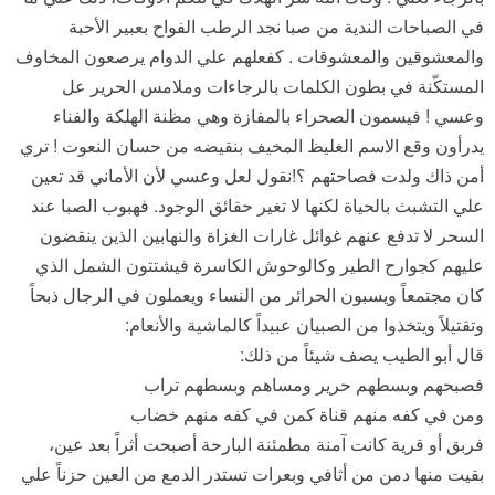
في الصباحات الندية من صبا نجد الرطب الفواح بعبير الأحبة
والمعشوقين والمعشوقات . كفعلهم علي الدوام يرصعون المخاوف
المستكّنة في بطون الكلمات بالرجاءات وملامس الحرير عل
وعسي ! فيسمون الصحراء بالمفازة وهي مظنة الهلكة والفناء
يدرأون وقع الاسم الغليظ المخيف بنقيضه من حسان النعوت ! تري
أمن ذاك ولدت فصاحتهم ؟!نقول لعل وعسي لأن الأماني قد تعين
علي التشبث بالحياة لكنها لا تغير حقائق الوجود. فهبوب الصبا عند
السحر لا تدفع عنهم غوائل غارات الغزاة والنهابين الذين ينقضون
عليهم كجوارح الطير وكالوحوش الكاسرة فيشتتون الشمل الذي
كان مجتمعاً ويسبون الحرائر من النساء ويعملون في الرجال ذبحاً
وتقتيلاً ويتخذوا من الصبيان عبيداً كالماشية والأنعام:
قال أبو الطيب يصف شيئاً من ذلك:
فصبحهم وبسطهم حرير ومساهم وبسطهم تراب
ومن في كفه منهم قناة كمن في كفه منهم خضاب
فربق أو قرية كانت آمنة مطمئنة البارحة أصبحت أثراً بعد عين،
بقيت منها دمن من أثافي وبعرات تستدر الدمع من العين حزناً علي