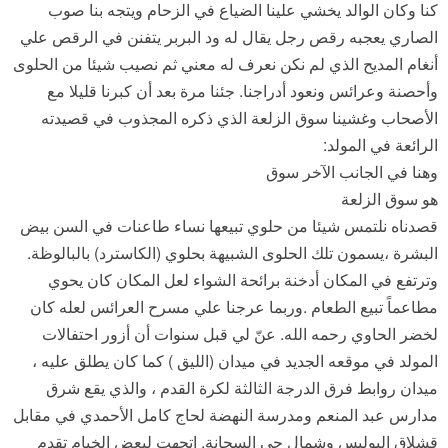
كنا وكان الوالد يخشي علينا الضياع في الزحام ويتجه بنا صوب
الصاري يعجبه رقص رجل يقال له ود البربر يتفنن في الرقص علي
أنغام المديح الذي لم نكن نعرف له معني ثم نصيب شيئا من الحلوى
وأحصنة وعرائس ونعود أدراجنا. جئنا مرة بعد أن كبرنا قليلا مع
الأصحاب وغشينا سوق الزلعة الذي ذكره المجذوب في قصيدته
الرائعة في المولد:
وهنا في الجانب الآخر سوق
هو سوق الزلعة
قصدناه نلتمس شيئا من حلوي تبيعها نساء طاعنات في السن بيض
البشرة ،يسمون تلك الحلوى الشبيهة بحلوي (الكاسترد) بالبالوظة.
وترتفع في المكان أدخنة برائحة الشواء لعل المكان كان يحوي
مطاعماً تبيع الطعام .وربما عرجنا علي مسرح العرائس لعله كان
لخضر الحاوي رحمه الله. عنّ لي قبل سنوات أن أزور احتفالات
المولد في موقعه الجديد في ميدان (الليق ) كما كان يطلق عليه ،
ميدان روابط فرق الدرجة الثالثة لكرة القدم ، والذي يقع شرق
مدارس عبد المنعم ومدرسة النهضة لحاج كامل الأحمدي في مقابل
قشلاق البوليس وشمال حي السجانة. اتجهت لبعض الخيام تقدم