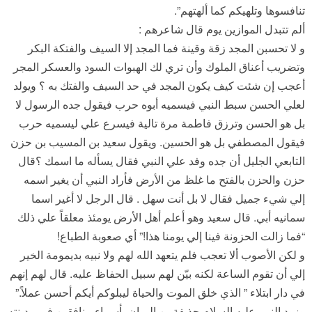
تنافسوها وتلهيكم كما ألهتهم”.
ألم تتبدل الموازين يوم قال شاعرهم :
و لا تحسبن المجد زقة وقينة فما المجد إلا السيف والفتكة البكر
وتضريب أعناق الملوك وأن تري لك الهبوات السود والعسكر المجر
أعجب إن شئت كيف يكون المجد في حد السيف والفتك به ؟ ويولد
لعلي الحسن سبط النبي فيسميه أبوه حرب فيقول جده الرسول لا
بل هو الحسن وترزق فاطمة مرة تالية فيسرع علي ليسميه حرب
فيقول المصطفي بل هو الحسين. ويقول سعيد بن المسيب بن حزن
التابعي الجليل أن جده وفد علي النبي فقال يسأله ما اسمك ؟قال
حزن والحزن بالفتح ما غلظ من الأرض فأراد النبي أن يغير اسمه
إلي شيء جميل فقال لا بل أنت سهل . قال الرجل لا أغير اسما
سمانيه أبي. قال سعيد وهو أعلم أهل الأرض يومئذ معلقاً علي ذلك
“فما زالت الحزونة فينا إلي يومنا هذا!” أي صعوبة الطباع!
و لكن الأصوب ألا تعجب فلم يتعهد الله لهم ولا نبيه بديمومة الخير
إلي أن تقوم الساعة لكنه بيّن لهم سبيل الحفاظ عليه. قال لهم إنهم
في دار ابتلاء ” الذي خلق الموت والحياة ليبلوكم أيكم أحسن عملاً.”
وزود النبي عليه السلام حذيفة بن اليمان بأسماء منافقين في مدينته