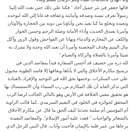
قالها جعفر في نثر جميل أخاذ ” فكنا علي ذلك حتي بعث الله إلينا
رسولاً نعرف نسبه وصدقه وأمانته وعفافه فدعانا إلي الله لنوحده
ونعبده ونخلع ما كنا نعبد نحن وآباؤنا من دونه من الحجارة والأوثان
وأمرنا بصدق الحديث وأداء الأمانة وصلة الرحم وحسن الجوار
والكف عن المحارم والدماء ونهانا عن الفواحش وقول الزور وأكل
مال اليتيم وقذف المحصنة وأمرنا أن نعبد الله وحده ولا نشرك به
شيئا وأمرنا بالصلاة والزكاة والصيام.”
لله دره من حصيف قد أحسن السفارة فبدأ بمقاصد الدين في
ترسيخ مكارم الأخلاق والتي لا يأباها ويعافها إلا فاسد الطوية مجبول
علي حب المنكرات ،وختمها بحق الله في التوحيد والإفراد بالعبادة
التي تذكر العابد أن تلك المكارم من رب السماء وأن الاستمساك بها
هو تحقيق معني الخلافة في الأرض وهو بالتالي الجالب لرضا الرب
المحقق لجوائزه في الخلود في النعيم السرمدي ،كما قالت الراوية
أم المؤمنين أم سلمة تحدثنا كيف ألحق ما قال عن مكارم الأخلاق
بالشعائر والواجبات ” فعدد عليه أمور الإسلام”. والمقاصد البعيدة
يرعاها من عمر قلبه بالإيمان فأخبت وأناب. قال النبي للرجل الذي