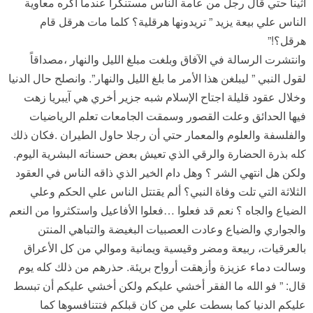
أثينا حتي قال رجل من عامة الناس مستنكرا عندما أكره معاوية
الناس علي بيعة يزيد ” تريدونها هرقلية؟ كلما مات هرقل قام
هرقل؟!”
وانتشرت الرسالة في الآفاق وبلغت مبلغ الليل والنهار ،مصداقاً
لقول النبي ” ليبلغن هذا الأمر ما بلغ الليل والنهار”. وانصلح حال الدنيا
وخلال عقود قليلة اجتاح الإسلام شبه جزير أخري هي آيبريا زهت
فيها الحدائق وعلت القصور وسمقت الجامعات تعلم الرياضيات
والفلسفة والعلوم والمعمار حتي أن رجلا حاول الطيران .فكان ذلك
كله بذرة الحضارة والرقي الذي تعيش بعض حسناته البشرية اليوم.
ولكن هل انتهي الشر ؟ وهل دام الخير الذي ذاقه الناس في العقود
الثلاثة التي تلت وفاة النبي؟ ألم يقتتل الناس علي الحكم وعلي
الضياع والجاه ؟ نعم قد فعلوا …فعلوا الأفاعيل واستكثروا من النعم
والجواري والضياع وعادت العصبيات البغيضة والتباهي المنتن
بالعرقيات، ربيعة ومضر وقيسية ويمانية وموالي من كل الأعراق
وسالت دماء عزيزة وأزهقت أرواح بريئة. حذرهم من ذلك كله يوم
قال: ” فو الله ما الفقر أخشي عليكم ولكن أخشي عليكم أن تبسط
عليكم الدنيا كما بسطت علي من كان قبلكم فتتنافسوها كما