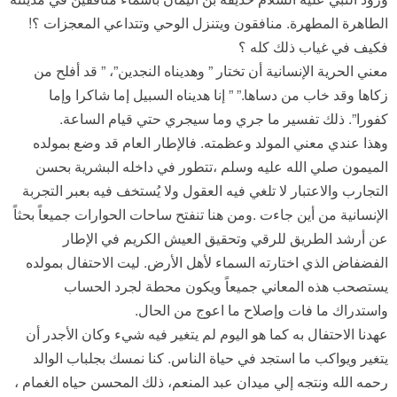
الطاهرة المطهرة. منافقون ويتنزل الوحي وتتداعي المعجزات ؟!
فكيف في غياب ذلك كله ؟
معني الحرية الإنسانية أن تختار ” وهديناه النجدين”، ” قد أفلح من
زكاها وقد خاب من دساها.” ” إنا هديناه السبيل إما شاكرا وإما
كفورا”. ذلك تفسير ما جري وما سيجري حتي قيام الساعة.
وهذا عندي معني المولد وعظمته. فالإطار العام قد وضع بمولده
الميمون صلي الله عليه وسلم ،تتطور في داخله البشرية بحسن
التجارب والاعتبار لا تلغي فيه العقول ولا يُستخف فيه بعبر التجربة
الإنسانية من أين جاءت .ومن هنا تنفتح ساحات الحوارات جميعاً بحثاً
عن أرشد الطريق للرقي وتحقيق العيش الكريم في الإطار
الفضفاض الذي اختارته السماء لأهل الأرض. ليت الاحتفال بمولده
يستصحب هذه المعاني جميعاً ويكون محطة لجرد الحساب
واستدراك ما فات وإصلاح ما اعوج من الحال.
عهدنا الاحتفال به كما هو اليوم لم يتغير فيه شيء وكان الأجدر أن
يتغير ويواكب ما استجد في حياة الناس. كنا نمسك بجلباب الوالد
رحمه الله ونتجه إلي ميدان عبد المنعم، ذلك المحسن حياه الغمام ،