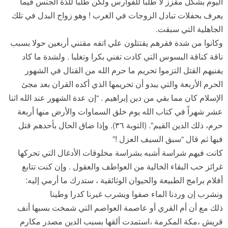
اليوم بشكل مقزز لا طلبا للفوارس ولكن طلباً للذة الجنس فيما
يعرف بحفلات تبادل الزوجات في الغرب ! وهو زواج البدل في تلك
الجاهلية التي سبقت.
وكانوا من شدة فقرهم يقتتلون علي اتفه مقتني أربعين حولا بسبب
ناقة كناقة البسوس التي كادت تفني بكرا وتغلبا . ولشدة ما كاد
يفنيهم القتل التزموا تحريم ما حرم الله من القتال في الشهور
الحرم الأربعة والتي يبدو أن تحريمها الذي أكده القران بعد مجئ
الإسلام كان مما بقي من دين إبراهيم . “إن عدة الشهور عند الله اثنا
عشر شهراً في كتاب الله يوم خلق السماوات والأرض منها أربعة
حرم، ذلك الدين القيم”. (التوبة ٣٦). وإذا ضاق الحال بأحدهم قتل
فيها ثم قال “سبق السيف العزل !”
كانت فيهم شراسة أشبه بشراسة مخلوقات الأدغال التي تحركها
غرائز حب البقاء الخالية من العواطف والعقول . وإن كنت تتابع
أفلام برامج الطبيعة والحيوان الوثائقية ، ستدرك ما أرمي إليه:
ونشرب إن وردنا الماء صفوا ويشرب غيرنا كدرا وطينا
ذلك مع أن أم القري أو عاصمة العواصم التي شمخت بسبها أنف
قريش ،مكة المكرمة ،استمدت ألقها بسبب الدين مصدر مكارم