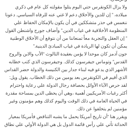
ولا يزال الكونقرس حتي اليوم يتلوا مقولته كل عام في ذكري
ميلاده، ” إن للدين والأخلاق دعم لا غتي عنه للرفاه السياسي. دعونا
ننغمس في حذر متشككين في أن يكون بالإمكان الحفاظ علي
المنظومة الأخلاقية في غياب الدين.” وأضاف جورج واشنطن القول
” إن العقل والتجربة معاً تمنعاننا من أن نتوقع أن الأخلاق الوطنية
يمكن أن تكون لها الريادة في غياب المبادئ الدينية.”
جون آدمز كان موحدا لا يؤمن بعقيدة الثالوث “الأب والابن والروح
القدس” وتوماس جيفرسون كذلك. وجيفرسون الذي كتب خطابه
الأشهر الذي يدعو فيه لبناء جدار بين الكنيسة والدولة حضر القداس
الذي أقيم في الكونقرس بعد يومين من ذلك الخطاب. يقول ويل:
لقد حرص الآباء الأوائل بحصافة رجال الدولة علي رعاية واحترام
أكثر رغبات الأمريكيين أهمية ،وهي أن يحظى الدين بمساحة مقدرة
في الحياة العامة في ذلك الوقت واليوم كذلك وهم مؤمنون وغير
مؤمنين لم يتخلفوا عن ذلك.
ويقرر هنا “أن تاريخ أمريكا يحمل ما يشبه التناقض فأمريكا بمعيار
الحداثة تأتي علي رأس قائمة الدول بل هي الدولة الأولي علي نطاق