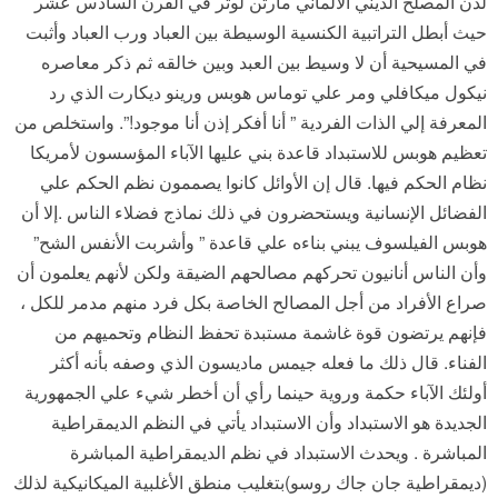
لدن المصلح الديني الألماني مارتن لوثر في القرن السادس عشر
حيث أبطل التراتبية الكنسية الوسيطة بين العباد ورب العباد وأثبت
في المسيحية أن لا وسيط بين العبد وبين خالقه ثم ذكر معاصره
نيكول ميكافلي ومر علي توماس هوبس ورينو ديكارت الذي رد
المعرفة إلي الذات الفردية ” أنا أفكر إذن أنا موجود!”. واستخلص من
تعظيم هوبس للاستبداد قاعدة بني عليها الآباء المؤسسون لأمريكا
نظام الحكم فيها. قال إن الأوائل كانوا يصممون نظم الحكم علي
الفضائل الإنسانية ويستحضرون في ذلك نماذج فضلاء الناس .إلا أن
هوبس الفيلسوف يبني بناءه علي قاعدة ” وأشربت الأنفس الشح”
وأن الناس أنانيون تحركهم مصالحهم الضيقة ولكن لأنهم يعلمون أن
صراع الأفراد من أجل المصالح الخاصة بكل فرد منهم مدمر للكل ،
فإنهم يرتضون قوة غاشمة مستبدة تحفظ النظام وتحميهم من
الفناء. قال ذلك ما فعله جيمس ماديسون الذي وصفه بأنه أكثر
أولئك الآباء حكمة وروية حينما رأي أن أخطر شيء علي الجمهورية
الجديدة هو الاستبداد وأن الاستبداد يأتي في النظم الديمقراطية
المباشرة . ويحدث الاستبداد في نظم الديمقراطية المباشرة
(ديمقراطية جان جاك روسو)بتغليب منطق الأغلبية الميكانيكية لذلك