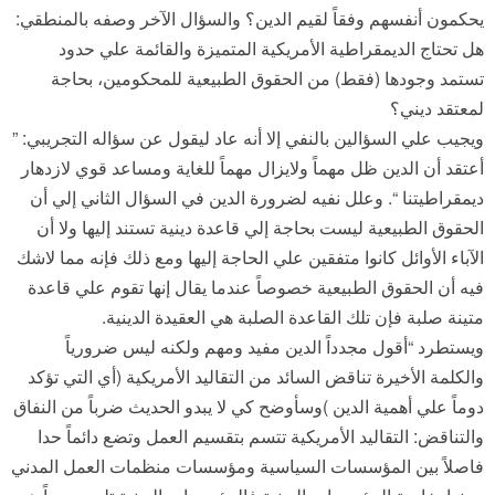
يحكمون أنفسهم وفقاً لقيم الدين؟ والسؤال الآخر وصفه بالمنطقي:
هل تحتاج الديمقراطية الأمريكية المتميزة والقائمة علي حدود
تستمد وجودها (فقط) من الحقوق الطبيعية للمحكومين، بحاجة
لمعتقد ديني؟
ويجيب علي السؤالين بالنفي إلا أنه عاد ليقول عن سؤاله التجريبي: ”
أعتقد أن الدين ظل مهماً ولايزال مهماً للغاية ومساعد قوي لازدهار
ديمقراطيتنا “. وعلل نفيه لضرورة الدين في السؤال الثاني إلي أن
الحقوق الطبيعية ليست بحاجة إلي قاعدة دينية تستند إليها ولا أن
الآباء الأوائل كانوا متفقين علي الحاجة إليها ومع ذلك فإنه مما لاشك
فيه أن الحقوق الطبيعية خصوصاً عندما يقال إنها تقوم علي قاعدة
متينة صلبة فإن تلك القاعدة الصلبة هي العقيدة الدينية.
ويستطرد “أقول مجدداً الدين مفيد ومهم ولكنه ليس ضرورياً
والكلمة الأخيرة تناقض السائد من التقاليد الأمريكية (أي التي تؤكد
دوماً علي أهمية الدين )وسأوضح كي لا يبدو الحديث ضرباً من النفاق
والتناقض: التقاليد الأمريكية تتسم بتقسيم العمل وتضع دائماً حدا
فاصلاً بين المؤسسات السياسية ومؤسسات منظمات العمل المدني