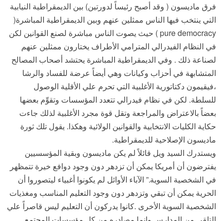
فرق ماديسون ( وقد أصبح رئيساً لدورتين) بين الديمقراطية النيابية
التي ينتخب فيها الناس ممثلين عنهم وبين الديمقراطية المباشرة(
pure democracy ) حيث يصوت الناس مباشرة لصنع القوانين لكن
في النظام الفيدرالي المترامي الأطراف يختارون ممثلين عنهم
لصناعة ذلك . وفي الديمقراطية المباشرة يحتشد أصحاب المصالح
المتشابهة في أحزاب وكيانات وهي أيضاً عرضة للفساد والرشا
،فيقيمون دكتاتورية الأغلبية التي تحرم علي الأقلية الوصول
للسلطة. لكن في نظام فيدرالي تتعدد المؤسسات وتقوِّم بعضها
بعضاً بالاعتراض والمراجعة وتقل قوة مجرد الأغلبية لذلك جاءت
حكاية الكليات الانتخابية والقوانين الولائية وهكذا. يقول تلك ثورة
ماديسون الإصلاحية للديمقراطية.
ويستدرك السيد ويل قائلاً لم يكن ماديسون وبقية المؤسسيين
يفترضون أن أمريكا يمكن أن تزدهر دون وجود دوافع خيرة تتمظهر
في الشخصية السوية.” الآباء الأوائل لم يكونوا أغبياء ليتصوروا أن
الحرية يمكن أن تبقي وتزدهر دون وجود التعليم المناسب ومغذيات
الشخصية السوية الأخرى .كانوا يدركون أن التعليم ليس قاصراً علي
التلقي من المدارس وإنما مصادره من كل مؤسسات المجتمع