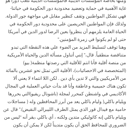
ومنها بخاصة المؤسسات الدينية فالمؤسسات الدينية تلعب دوراً هو
غاية الأهمية في حماية وتعضيد محدودية دور الحكومة في حياتنا-
فهي تشكل المواطنين وتقف كنظير مقابل في مواجهة جور الدولة.
ولذلك فإن المواطنين الحريصين على محدودية دور الحكومة في
الحياة العامة يلزمهم أن ينظروا بعين الرضا لدور الدين في أمريكا
حتى لو لم يكونوا في زمرة المؤمنين.”
وهنا توقف لتسليط المزيد من الضوء علي هذه النقطة التي تبدو
متناقضة منطقياً. قال،” إنني أتناول مسألة الدين والحياة الأمريكية
من منصة أقلية فأنا انتم للأقلية التي رصدتها منظمة( بيو)
(المتخصصة في الاحصائيات)، الأقلية التي تمثل نحو عشرين بالمائة
من الأمريكيين والتي لا تدين بأي دين . لكن اللا انتماء لا يعني ألا
تكون هناك حميمية وعاطفة وأنا قد بدأت حياتي العملية في المجال
الأكاديمي في واشنطن كمحرر لمجلة (ناشونال ريفيو)التي يحررها
ويليام باكلي( وليام باكلي يعد من أبرز المحافظين وله ( مساجلات
حامية مع فيدال قور الذي يمثل الطرف الليبرالي النقيض).” قال عن
ويليام باكلي إنه كاثوليكي متدين ولكنه ، أي باكلي ،يقر أنه “ليس من
الضروري للمحافظ الحق أن يكون متديناً لكن لا يمكن أن يكون