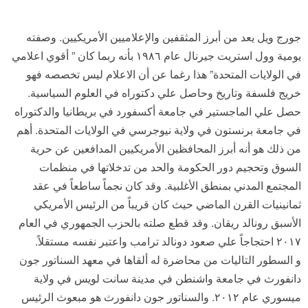
جورج ويل يعد من أبرز المثقفين والإعلاميين الأمريكيين. وصفته
يومية وول استريت جيرنال عام ١٩٨٦ بأنه ربما كان ” أقوي اعلامي
في الولايات المتحدة” هذا رغما عن أن الاعلام ليس تخصصه فهو
خريج فلسفة وتاريخ وحاصل علي دكتوراه في العلوم السياسية.
حصل علي الماجستير في جامعة أكسفورد في بريطانيا والدكتوراه
في جامعة برنستون في ولاية نيوجرسي في الولايات المتحدة. أهم
من ذلك هو أنه أبرز المحافظين الأمريكيين المدافعين عن حرية
السوق وتحجيم دور الحكومة والحد من تدخلاتها في منظمات
المجتمع المدني بمنطق الأغلبية. وقد كان نجماً ساطعاً في عقد
ثمانينيات القرن الماضي حيث كان قريباً من الرئيس الأمريكي
الأسبق رونالد ريقان. وقد قطع صلته بالحزب الجمهوري في العام
٢٠١٧ احتجاجاً علي صعود دونالد ترامب واعتبر نفسه مستقلاً.
و السطور التاليات من محاضرة له ألقاها في معهد السناتور جون
دانفورث في جامعة واشنطن في مدينة سانت لويس في ولاية
ميسوري عام ٢٠١٢. والسناتور جون دانفورث هو مبعوث الرئيس