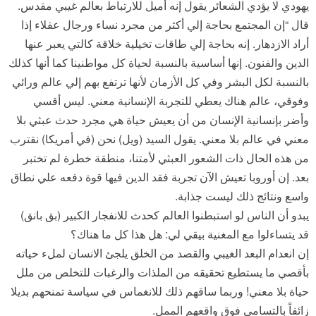
يهودي لا يؤدي الشعائر يقول إنه أميل للارتباط بعالم غيبي مقدس.
قال “إن المجتمع بحاجة إلي أكثر من مجرد نساء ورجال عقلاء إذا
أراد الازدهار. إنه بحاجة إلي طاقات تخيلية خلاقة كالتي يعبر عنها
الدين والفنون. إنها أساسية بالنسبة لحياة كل مواطنينا كما أنها كذلك
بالنسبة لكل البشر وفي كل الأزمان لأنها ترتفع بهم إلي عالم ورائي
وفوقي، عالم هناك يعطي للتجربة الإنسانية معني. ليس أقسي
وأضر بإنسانية الإنسان من أن يعيش حياة هي مجرد حدث عبثي بلا
معني في عالم بلا معني. يقول السيد (ويل) نحن (في أمريكا) نقترب
من هذه الحال ذات الشعور العبثي لأمتنا، منطقة خطرة لم تختبر
بعد. إن أوروبا تعيش الآن تجربة فقد الدين فيها قوة دفعه علي نطاق
واسع ونتائج ذلك ليست جذابة.
يبدو أن الناس لو استبطنوا العالم كحدث للانفجار الكبير (بق بانق)
قد يتساءلوا مع المغنية بيقي لي: هل هذا كل ما هناك؟
إن انعدام البعد الغيبي والقصد من الخلق يلجئ الانسان لملء حياته
بأقصي ما يستطيع تحقيقه من الملذات والرغبات للتخلص من ملل
حياة بلا معني! وربما ساقهم ذلك للانغماس في سياسة تمنحهم بديلا
زائفاً بالتسامي فوق واقعهم الممل.