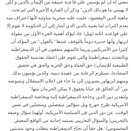
معني له إن لم يؤسس علي قاعدة عميقة من الإيمان بالدين و لكن
لا يهمني ما هو ذلك الدين.” وذكر أن العبارة الأخيرة التي لم تحدد
ماهية الدين المقصود، جلبت عليه سخرية مناوئيه لأنها اعتراف منه
بعدم اكتراث لما يعنيه بالدين الذي أشار إلي أن الحكومة لا تقوم إلا
علي قواعده. لكنه (ويل) عاد ليؤكد أهمية الجزء الأول من مقولة
ايزنهار وأنها جديرة دوماً بالتوقف عندها.” بالقول،” من المؤكد أن
كثيرا من الأمريكيين وربما غالبيتهم متفقون في أن الديمقراطية
وبالتحديد ديمقراطيتنا والتي تقوم على اعتقاد بقدسية الحقوق
الطبيعية للإنسان:( حق الحياة وحق الحرية والحق في تحقيق
السعادة)، تستلزم الرعاية من عقيدة دينية. والذين يؤمنون بذلك
ومنهم ايزنهاور يشيرون إلي ما جاء في اعلان الاستقلال ونصوصه
من” أن الخالق قد حبانا بحقوق لا يمكن الحرمان منها.”
ولتقدير دور الدين وحاجة الديمقراطية إليه وبخاصة الديمقراطية
الأمريكية طرح جورج ويل سؤالين منفصلين ومتصلين في نفس
الوقت، عن دور الدين في السياسة الأمريكية: أولهما سؤال وصفه
بالتجريبي( والسؤال التجريبي يستمد إجابته من الواقع المعيش
المحسوس) : هل حقاً أن نجاح الديمقراطية يتطلب وجود متدينين