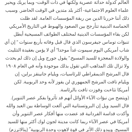
العالم كدولة حداثة عصرية ولكنها في ذات الوقت- وبما يربك ويحير
علماء العلوم الاجتماعية- أكثر بلد متدين في الوقت الحاضر. وسبب
ذلك أننا حررنا الدين من ربقة المؤسسات العامة. لقد ظلت
الحماسة الدينية تتأرجح بين الصعود والهبوط في التاريخ الأمريكي
لكن بقاء المؤسسات الدينية لمختلف الطوائف المسيحية أبطل
تنبؤات توماس جيفرسون الذي قال قبل وفاته بأربع سنوات ” إن أي
شاب أمريكي اليوم سيموت غداً موحدا” أي لا يؤمن بعقيدة التثليث
والولادة المعجزة للسيد المسيح.” يقول جورج ويل إن ذلك لم يحدث
ولا تزال تلك المذاهب التي تقول بذلك موجودة وأنه في العام ١٩٠٨
قال المرشح الديمقراطي للرئاسيات، ويليام جانينقز براين، إن
ويليام تافت المرشح الجمهوري لن يفوز لأنه وحد الربوبية. لكن
أمريكا تثاءبت وفوزت تافت بالرئاسة.
(ويتضح من نبؤات الآباء الأوائل أنهم قد تأثروا بفكر عصر التنوير).
قال السيد ويل إن البروتستانية التي ألغت الوساطة بين العبد والله
وأكدت قداسة الفردانية قد عضدت منها أفكار عصر التنوير وأن
أمريكا في عصر الآباء ربما كانت مدينة لجون لوك أكثر منها للسيد
المسيح. ويبدو ذلك الأثر في قوة لاهوت وحدة الربوبية ّ (ينالاترزم)