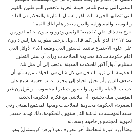
المدني التي توضح للناس قيمة الحرية وتحصن المواطنين بالقيم
التي تتطلبها الحرية. تلك القيم تشمل المثابرة والتحكم في الذات
والتوسط والمسؤولية والدين مصدر هام لتلك القيم.”
عرج بعد ذلك علي “تقدمية” الرئيس ودرو ويلسون (حكم لدورتين
منذ ١٩١٢) الذي تأثر ،كما قال، ويل بزحف تطورية شارلس دارون
علي علوم الاجتماع فانتقد الدستور الذي وضعه الآباء الأوائل الذي
أقام حكومة ساكنة محدودة الصلاحيات ورأي أن سنن التطور
تستلزم أدواراً أكبر للحكومة الحديثة. وذهب إلي أن مثل تلك
الحكومة التي تريد التدخل في كل شأن في الحياة ، من شأنها أن
تضعف الدين وأن تحيل الحياة إلي مجرد رغائب حسية تشبع علي
حساب الأخيلة والفنون والتصورات غير المحسوسة. ويقول إن غير
المؤمنين مثله يخشون أن تتلاشي مع فكرة الحكومة الحديثة
العصرية، الحكومة محدودة الصلاحيات ومعها المجتمع المدني وفي
صلبه المؤسسات الدينية التي ستؤول للحكومة. ذلك تهديد حقيقي
لحيوية المجتمع ورفاهيته وسعادته.
وهنا أورد عبارة لمحافظ آخر معروف هو (ايرفن كريستول) وهو