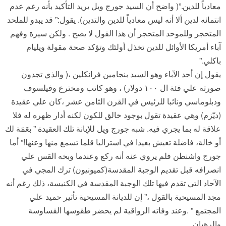
معادياً للدين.”( واضح أن السيد جورج ويل يريد التأكيد بأنه رغم عدم
انتمائه لدين ألا أنه ليس معادياً للدين والتدين). يقول:” قد يبدو للملحد
المتحجر وللموحد المتحجر أن هذا القول لا يصح . ولكن سيرة وفهم
آباء أمريكا الأوائل للدين تخذل أولئك وتؤكد صحة مقولة ويليام
باكلي.”
يقول إن أحد الآباء وهو السيد بنجامين فرانكلين ،( والذي تجدون
صورته علي فئة ال ١٠٠ دولار) ، وهو كاتب ومخترع وفيلسوف
ودبلوماسي ونائبا للرئيس في القرن الثامن عشر ،كان علي عقيدة
(ديّزم) وهي عقيدة تقول بوجود خالق للكون لكنه أدار ظهره له فلا
علاقة له بما يجري فيه. شبه جورج ويل للإبانة تلك العقيدة ” بعَمَة لك
أو خالة، فاضلة تعيش بعيدا في استراليا قلما تسمع منها وعنها!” أما
جورج واشنطن فلم يروي عنه أنه ركع وعندما وبخه القس علي
انصرافه قبل تقديم الوجبة المقدسة(كميونيون) ترك المجي في
الآحاد التي تقدم فيها تلك الوجبة المقدسة في الكنيسة، ذلك رغم أنه
مجد المسيحية بالقول ،” إن للديانة المسيحية تأثير حميد علي
المجتمع ” .وعند وفاته الرواقية لم يحضر طقوسها القساوسة
والرهبان.