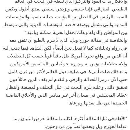
والأفكار بذات القوة والتركيز الذي نفعله في البحث في العالم
الطبيعي الفيزيائي فإننا سنبقي ونزدهر. سنبقي لمدي أطول ويكمن
السبب الرئيس في الفصل بين المؤسسات السياسية والمؤسسات
المدنية والتي تشمل وبصفة خاصة المؤسسات الدينية والتي تتوسط
بين المواطن والدولة وبذلك تجعل الحرية ممكنة وباقية.”
والخلاصة في مقالة جورج ويل، الذي لا يلزم بالطبع أن تتفق معه
في رؤاه وتحليلاته كما لا نفعل نحن أيضاً ، لكن الشاهد فيما ذهب إليه
أن الدين من واقع تجربة أمريكا ظل باقياً قوياً حسب كل التحليلات
والاستطلاعات يؤمن به وبدوره نحو ثمانين بالمائة من الأمريكيين
ومع ذلك ظلت أمريكا في طليعة دول العالم لأكثر من قرن كامل
حتي الآن ، رمزا للحداثة والرقي والتقدم لم يقف الدين حائلاً دون
تحقيق ذلك . وعليه يلزم البحث في علل التخلف والمسغبة وانتظار
عطايا المحسنين في ميدان آخر غير ميادين الدين والأخلاق الفاضلة
الحميدة التي ظل يغذيها ويرعاها.
——————-
*الأهلة في ثنايا المقالة أكثرها لكاتب المقالة بغرض التبيان وما
عداها لجورج ويل وبعضها نصاً بين مزدوجتين.