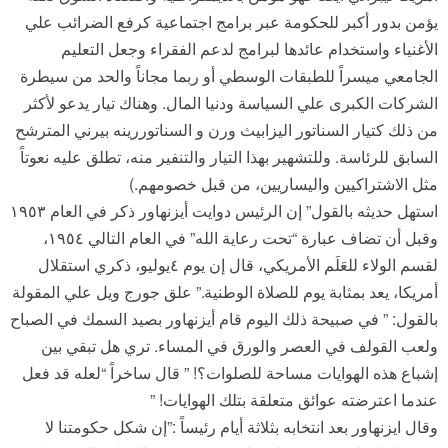
يؤمن بدور أكبر للحكومة عبر برامج اجتماعية كرفع الضرائب علي
الأغنياء واستخدام عائدها لبرامج لدعم الفقراء وجعل التعليم
الجامعي ميسراً للطبقات الوسطي أو ربما مجاناً والحد من سيطرة
الشركات الكبرى علي السياسة ودنيا المال. وهناك تيار يدعو لأكثر
من ذلك كتيار السناتور اليزابيث ورن و السناتوررينه بيرني المترشح
السابق للرئاسة. وللتشهير بهذا التيار والتنفير منه، تطلق عليه نعوتاً
مثل الاشتراكيين واليساريين، من قبل خصومهم.)
استهل حديثه بالقول” إن الرئيس دوايت أيزنهاور ذكر في العام ١٩٥٣
وقبل أن تضاف عبارة “تحت رعاية الله” في العام التالي ١٩٥٤،
لقسم الولاء للعَلَم الأمريكي، قال إن يوم ٤يوليو، ذكري استقلال
أمريكا، يعد بمثابة يوم للصلاة الوطنية.” علق جورج ويل علي المقولة
بالقول: ” في صبيحة ذلك اليوم قام أيزنهاور بصيد السمك في الصباح
ولعب القولف في العصر والورق في المساء. تري هل تبقي بين
إشباع هذه الهوايات مساحة للصلوات؟! ” قال ساخراً “لعله قد فعل
عندما اعترضته عوائق متعلقة بتلك الهوايات! ”
وقال ايزنهاور بعد انتخابه بثلاثة أيام رئيساً :”إن شكل حكومتنا لا