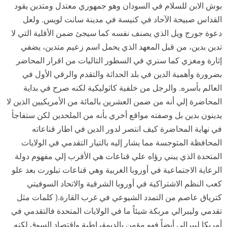
بوش الابن للسلام في السودان وهو جمهوري معتدل ومتدين يقود
القداس صبيحة الآحاد في كنيسة في مدينة سانت لويس. ولعل
دعوة جورج ويل الذي يصنف نفسه كما سيجئ ضمن الأقلية التي لا
تدين بدين، من قبل المعهد الذي يحمل اسم زعيم متدين، يضفي
إثارة ومغزي كما سنري في السطور التاليات من اقرار المحاضر
بضرورة وأهمية الدين في بلد الحداثة والتقدم والرقي الأول في
العالم بأسره. والرجل من خلفية كاثوليكية لكنه صرح في بداية
المحاضرة إلي أنه من ضمن العشرين بالمائة من الأمريكيين الذين لا
يدينون بدين بل وصفته مواقع أخري بأنه من الملحدين لكن ستفاجأ
في نهاية المحاضرة كيف انتصر لدور الدين في اطار قناعاته
المحافظة المتوجسة مما يشار إليه بالتيار التقدمي في الولايات
المتحدة الذي يبني رؤاه علي قناعات هي الأقرب إلي مفهوم دولة
الرعاية الاجتماعية في أوروبا الغربية وهي قناعات تبلورت بعد علو
كعب النظم الاشتراكية في أوروبا الشرقية والاتحاد السوفيتي
كترياق عاصم من التمدد الشيوعي في غرب القارة.( كلمات مثل
تقدمي وليبرالي مربكة شيئاً ما في الولايات المتحدة فالتقدمي في
أمريكا ليبرالي أيضاً فهو مؤمن بالديمقراطية واقتصاد السوق لكنه