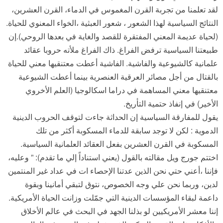
لقد تعلمنا من تجربة القرن المغموس في الدماء، القرن العشرين،
النتائج السياسية لهذا الشعور ، شعور العبثية ،الخواء المعنوي للحياة.
(لحياة عديمة المعني المفتقرة للقصد والغاية في بعدها الروحي).إن
طبيعتنا السياسية ترفض الفراغ. ذاك الفراغ ملأته حروبا عقائد
علمانية كالشيوعية والفاشية. الفاشية أعطت معتنقيها معني للحياة
بالقتال من أجل مصائر العرقية العنصرية بينما أعطت الشيوعية
معتنقيها معني المساهمة في دراما اسكالوجيا (العلم الأخروي
الأخير) في إنفاذ حتمية التأريخ.
يقول للمفارقة السياسية إن الحداثة جاءت لتوقف الحروب الدينية
الدموية : لكن لا توجد سابقة للدماء المسكوبة أكثر من تلك
المسكوبة في القرن العشرين بفعل العقائد العلمانية السياسية.
اختتم جورج ويل مقالته بالقول (يعني استناداً إلي ما تقدم): ” وعليه،
فإننا ،أعني حتي نحن الذين عدتنا الإحصاء ات في عداد غير المنتمين
لدين، وربما نحن علي وجه الخصوص، نتوق لتبقي أمانينا وبقوة
داعمة لبقاء المؤسسات الدينية التي جمّلت وزانت الحياة الأمريكية.
إننا معشر الأمريكيين لو بذلنا الجهد في البحث في عالم الأخلاق