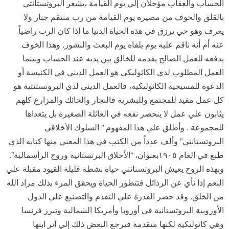
الحساب والعقاب مؤجلان إلي يوم القيامة ،يشعر البروتستانتي
بالقلق والخوف من مصيره يوم القيامة من رب منتقم جبار ولا
يعرف وهو حي يرزق في هذه الحياة الدنيا ما إذا كان الرب راضياً
عنه أم أنه ناقم عليه يوم يلقاه يوم البعث والنشور. وهذا الخوف
يدفعه للعمل الصالح يقدمه للخالق بين يديه عند الحساب وبينما
العمل المطلوب لدي الكاثوليكي هو العمل الديني في الكنيسة أو
الدعوة للمسيحية الكاثوليكية، فالعمل الديني لدي البروتستنتية هو
كل عمل مفيد للمجتمع وللبشرية فالنجار والحائك والمزارع كلهم
يثابون علي عمل لا ينحصر نفعه في العائلة الصغيرة بل يتعداها
للمجموعة . وأطلق علي هذا المفهوم ” السلوك الأخلاقي
البروتستانتي” وألف عدداً من الكتب في هذا المعني منها كتابه الذي
طبع في العام ١٩٠٥بعنوان، “الأخلاق البرتستانية وروح الرأسمالية”.
وبهذه الروح يعيش البروتستانتي حياة نشطة قليلة القيود مقبلة علي
النعم إذا نأي عن الرذائل فتتطور الحياة ويحقق المرء بذلك مراد الله
من الخلق. وقد حصر القدرة علي التقدم والتصنيع علي الدول
الأوروبية البروتستانية في أوروبا وأمريكا الشمالية وتبرز فرنسا
وهي كاثوليكية لكنها متقدمة فيرجع البعض ذلك إلي أثر ابنها