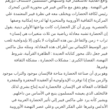
واقع القابلية للاستعمار فيه واستنهاض المسلمين لاستئناف دورهم
في النهضة . وهو يتفق مع ماكس فيبر في محورية الدين كمحرك
رئيس لكافة الحضارات ويختلف معه في نظرة فيبر المعتمدة علي
المركزية الثقافية الأوروبية والمتحيزة لها لدرجة إمكانية وصفها
بالعنصرية .ويري أن كل الحضارات كانت بواعثها الأولي دينية. يقول
إن الحضارة تشبه معادلة رياضية من ثلاث متغيرات هي إنسان+
تراب + زمن والتفاعل بين هذه المكونات لا يكون إلا بإيدولجية تلعب
دور الوسيط الكيمائي بين أطراف هذه المعادلة. ومثله مثل ماكس
فيبر جعل ذلك محور كتاباته العديدة : الظاهرة القرآنية، شروط
النهضة، القضايا الكبرى : مشكلات الحضارة ، مشكلة الثقافة
وغيرها.
وهو يري أن صناعة الحضارة متاحة فالإنسان موجود والتراب موجود
والزمن متاح إذا توفرت الإيدولوجية أو العقيدة المحفزة والمفجرة
للطاقات الفعالة في الإنسان. فالحضارة لديه إنتاج بشري لذلك
فالتخلف الذي يعيشه المسلمون ينبع في الأساس من داخلهم.
ويشير كأنه يرد علي ماكس فيبر إلي تأثير الحضارة العربية في
الأندلس وغيرها علي الفكر الغربي وعلي عصر النهضة الأوروبية