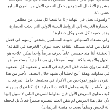
مشروع الأطفال المشردين خلال النصف الأول من القرن السابع
عشر. ٨١:
” ولسوف نصل في النهاية -إذا ما تتبعنا كل مدني من مظاهر
الحضارة الغربية- إلي الروابط الدينية الأولي التي بعثت الحضارة،
وهذه حقيقة كل عصر وكل حضارة.”
وفي مسعاه لاستنهاض شبيبة المسلمين يشخص أزمتهم في فصل
كامل من كتابه مشكلة الثقافة تحت عنوان ” الحَرفية في الثقافة”
[الحقيقة أننا منذ خمسين عاماً نعرف مرضاً واحدا يمكن علاجه هو
الجهل والأمية، ولكننا اليوم أصبحنا نري مرضاً جديداً مستعصياً هو
(التعالم) وإن شئت فقل الحرفية في التعلم والصعوبة كل الصعوبة
في مداواته. وهكذا أتيح لجيلنا أن يشهد خلال النصف الأخير من هذا
القرن ، ظهور نموذجين من الأفراد في مجتمعنا: حامل المرقعات
ذي الأطمار البالية، وحامل اللافتات العملية. فإذا كنا ندرك بسهولة
كيف نداوي المريض الأول فإن مداواتنا للمريض الثاني لا سبيل إليها
لأن عقل هذا المريض لم يتقن العلم ليصيره ضميراً فعالاً، بل ليجعله
آلة للعيش وسلماً يصعد به منصة البرلمان.}