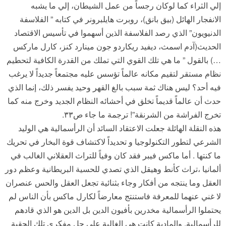
إلي الثراء كما لوكان رجساً من عمل الشيطان، إلي ما يشبه
الانفجار الهائل (بيق بانق)، روبرت هايلبرونر في كتابه ” الفلاسفة
الدنيويون” الذي رصد الفلاسفة الذين أسهموا في تأسيس الاقتصاد
الحديث(آدم اسمث، ديفيد ريكاردو جون مينارد كنز، كارل ماركس
…) بالقول ” ما هي تلك القوي التي تملك من القدرة الكافية لتحطيم
نظام مستقر لتقيم مكانه عالماً تؤسس عليه مجتمعاً جديداً لا يرغب
فيه أحد؟ ليس هناك ثمة سبب بالغ القهر وحيد يفسر ذلك، إنما الذي
حدث أن عالماً قديماً تخلق في أحشائه النظام الجديد وخرج منه كما
تخرج الفراشة من الشرنقة”! ترجمة ما جاء ص٣٣.
هذه النقلة الهائلة جعلت الاعتقاد السائد أن الرأسمالية هي الوليد
الشرعي لتطور التكنولوجيا و تحديداً لاكتشاف قوة البخار في تحريك
ما كنتها . أما ماكس فيبر فقد كان وفياً للتراث العقلاني الغالب في
ألمانيا ،تراث كأنط وهيقل الذي تصدي للحسية البريطانية وعظم دور
العقل وما ينتجه من أفكار وجاء بثنائية تجعل العقل والحس عنصران
لا غني عنهما للمعرفة فاستنتج معارضاً لكارل ماكس بأن الناس لم
يحتملوا الرأسمالية مخدرين بأفيون الدين بل الدين هو الذي قادهم
للرأسمالية. والمادية كانت هي الغالبة علي جل مفكري تلك الحقبة