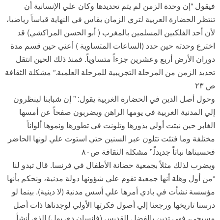
فيقول “إن وحدة الزمن لم يتم تحديدها وكان علي الإنسانية أن
تنتظر الحضارة العربية لتري الزمان يقاس في النهاية قياساً رياضيا،
لأن أحد الفلكيين المسلمين بالمغرب ( أبو الحسن المراكشي) قد
اخترع وحدته حين حدد (الساعات المتساوية ) أعني حين قسم مدة
دوران الأرض أربع وعشرين جزءاً متساوياً. فمنذ ذلك الحين انتقل
تحديد الزمن من المرحلة التجريبية للمرحلة العلمية.” مشكلة الثقافة
ص ٢٣
وحول أصل الدين في الحضارة الغربية يقول: ” إن شبابنا لينظرون
إلي المدنية الغربية في يومها الراهن ويضربون صفحاً عن أمسها
الغابر حين نبتت أولي بذورها وتلونت في تطورها ونموها ألواناً
مختلفة وما فتئت تتلون عبر السنين حتي استوت علي لونها الحاضر
فحسبناها نباتاً جديداً.” مشكلة الثقافة ص٨٠
ويضرب لذلك مثلاً بجمعية حضانة الأطفال في فرنسا. قال تبدو لنا
“من أول وهلة أنها جمعية تقوم علي شؤونها دولة مدنية، ونحكم بأنها
مؤسسة نشأت في بادي أمرها علي أسس مدنية (لا دينية). بينما لو
درسنا تاريخها ورجعنا إلي أصول فكرتها الأولي لوجدناها ذات أصل
مسيحي، فهي تدين بالفضل للقديس (فانسان دي بول) الذي أنشأ