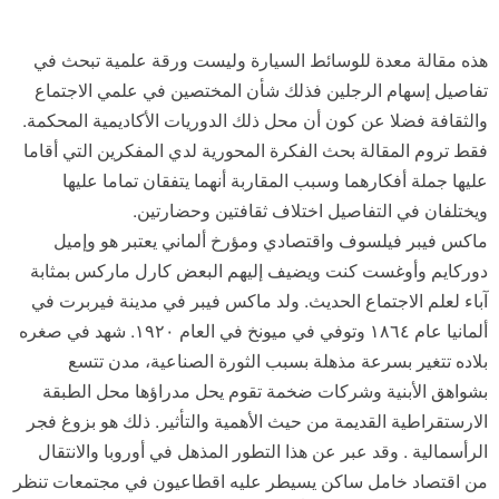
هذه مقالة معدة للوسائط السيارة وليست ورقة علمية تبحث في
تفاصيل إسهام الرجلين فذلك شأن المختصين في علمي الاجتماع
والثقافة فضلا عن كون أن محل ذلك الدوريات الأكاديمية المحكمة.
فقط تروم المقالة بحث الفكرة المحورية لدي المفكرين التي أقاما
عليها جملة أفكارهما وسبب المقاربة أنهما يتفقان تماما عليها
ويختلفان في التفاصيل اختلاف ثقافتين وحضارتين.
ماكس فيبر فيلسوف واقتصادي ومؤرخ ألماني يعتبر هو وإميل
دوركايم وأوغست كنت ويضيف إليهم البعض كارل ماركس بمثابة
آباء لعلم الاجتماع الحديث. ولد ماكس فيبر في مدينة فيربرت في
ألمانيا عام ١٨٦٤ وتوفي في ميونخ في العام ١٩٢٠. شهد في صغره
بلاده تتغير بسرعة مذهلة بسبب الثورة الصناعية، مدن تتسع
بشواهق الأبنية وشركات ضخمة تقوم يحل مدراؤها محل الطبقة
الارستقراطية القديمة من حيث الأهمية والتأثير. ذلك هو بزوغ فجر
الرأسمالية . وقد عبر عن هذا التطور المذهل في أوروبا والانتقال
من اقتصاد خامل ساكن يسيطر عليه اقطاعيون في مجتمعات تنظر