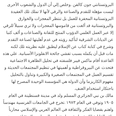
البروتستانتي جون كالفن .وخلص إلي أن الدول والشعوب الأخرى
ليست مؤهلة للتقدم والصناعة والرقي لأنها لا تملك تلك العقيدة
البروتستانية المحفزة للعمل بل تنتظر المعجزات والخوارق
والبروتستانية قد ألغت من قاموسها المعجزات ولا تري سبيلاً للرقي
إلا عبر العمل العلمي الدؤوب المنتج للتقانة والصناعات.و ألف كتبا
عن الديانات الشرقية لتأكيد رؤيته في عدم أهليتها لصناعة التقدم
وشرع في كتابة كتاب عن الإسلام ليطبق عليه نظريته تلك لكنه
مات قبل أن يكمله بسبب تفشي جائحة الانفلونزا الأسبانية. علي هذه
القاعدة أقام ماكس فيبر فلسفته في تحليل الظاهرة الاجتماعية
فتحدث عن البيروقراطية و أهميتها في تنظيم المجتمعات الحديثة و
تقسيم العمل في المجتمعات الصغيرة والكبيرة وتناول بالتحليل
مفهوم الكاريزما وأن الدولة هي المؤسسة الوحيدة المصرح لها
باحتكار استخدام العنف.
مالك بن نبي الجزائري المسلم ولد في مدينة قسنطينة في العام
١٩٠٥ وتوفي في العام ١٩٧٣ .تخرج في الجامعات الفرنسية مهندساً
واهتم بقضايا الفكر والثقافة في العالم العربي والإسلامي محارباً