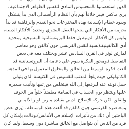
الذين استعصموا بالمحسوس المادي لتفسير الظواهر الاجتماعية .
يري ماكس فيبر خلافاً لهم بأن النظام الرأسمالي الذي بدأ يتشكل
ويقود خطام الإنسانية بهذه المخترعات نحو التقدم والرفاهية قد بدأ
بحزمة من الأفكار التي ينتجها العقل البشري وتحديداً الأفكار الدينية،
وليس كل الأفكار الدينية بل فقط البروتستانتية المسيحية وبتحديد
أدق الكالفينية.(نسبة للقس الفرنسي جون كالفن وهو معاصر
لمارتن لوثر في القرن السادس عشر ويختلف معه في بعض
التفاصيل).ومحور الفكرة يقوم علي دعامة أن البروتستانتية قد
ألغت فكرة الوسيط بين الخالق والمخلوق المعمول بها في المذهب
الكاثوليكي حيث يلجأ المذنب للقسيس في الكنيسة الذي يتولى
حمل توبته عنه ليرفعها إلي الله فيتخلص من إثمها وتأنيب ضميره
عليها وينتظر يوم الحساب في القيامة مطمئناً خلواً من الخوف
والقلق. لكن حركة الإصلاح الديني بقيادة مارتن لوثر الألماني
ومعاصره الفرنسي جون كالفن قد ألغت هذه الوساطة . (يري بعض
الباحثين أن ذلك من تأثيرات الإسلام في الأندلس).وقالت بإمكان كل
فرد من الناس أن يتواصل مع الخالق مباشرة دون وسيط. ولما كان