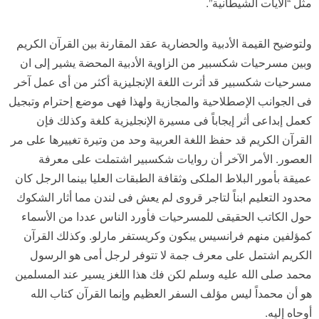
مثل “الآيات الشيطانية”.
ولتوضيح القيمة الأدبية والحضارية عقد المقارنة بين القرآن الكريم
وبين مسرحيات شكسبير من الزاوية الأدبية المحضة يشير إلى ان
مسرحيات شكسبير قد أثرت اللغة الإنجليزية أكثر من أى عمل آخر
فى الجوانب الإصطلاحية والمجازية ولهذا فهى موضع إحترام وتبجيل
كعمل إبداعى أثر إيجاباً فى مسيرة الإنجليزية كلغة وكذلك فإن
القرآن الكريم قد حفظ اللغة العربية وحد من وتيرة تغييرها على مر
العصور. الأمر الآخر أن روايات شكسبير اشتملت على معرفة
عميقة بأمور البلاط الملكى وثقافة الطبقات العليا بينما الرجل كان
محدود التعليم ابناً لتاجر قروى لم يعش فى لندن مما أثار الشكوك
حول الكاتب الحقيقى للمسرحيات فأورد الناس عددا من الأسماء
كمؤلفين منهم فرانسيس يبكون وكريستفر مارلو. وكذلك القرآن
الكريم اشتمل على معرف جمة لا تتوفر لرجل أمى هو الرسول
محمد صلى الله عليه وسلم لكن فك هذا اللغز يسير عند المسلمين
هو أن محمداً ليس مؤلف السفر العظيم وإنما القرآن كتاب الله
أوحاه إليه.