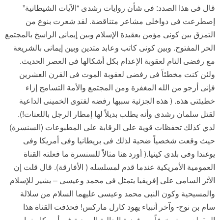
قال فى هذا الصدد: فى شأن روايات رشدى “الآيات الشيطانية”
إصطرعت فى دواخلى مشاعر متناقضة. لقد شعرت بنوع من
التمزق بين كونى مؤمن بعقيدة الإسلام وبين إيمانى الراسخ بالمجتمع
الحر المفتوح. وبين كونى كاتب وعابد متدين وبين إيمانى بالشريعة
مع رفضى التام لعقوبة الإعدام بكل أشكالها فى العصر الحديث.
ولئن كنت مخطئاً فى رفضى لعقوبة الموت فى القرن العشرين
فإنى أرجو من الله المغفرة ومن المجتمع والأمة التسامح إزاء
خطيئتى هذه. ( هذه الجزئية سببها رفضه لفتوى الخمينى الداعية
لقتل سلمان رشدى وأنه يطلب بديلاً لها إمطار الرجل باللعنات!).
لدي كذلك تحفظات قوية على الرقابة على المطبوعات (السنسرة)
حيث وقعت شخصياً ضحية لذلك فى بريطانيا وفى أمريكا وفى
يوغندا وفى بلدى كينيا.( أورد هنا مثالاً للسنسرة ما فعلته القناة
العمومية الأمريكية عندما قدم لمسلسله ( الأفارقة). قال قلت إن
الأثر السامى على إفريقيا يتمثل فى محمد وعيسى – يشير للإسلام
والمسيحية وكون النبى محمد وعيسى عليهما السلام من سلالة
سام بن نوح- وآخر أنبياء يهود كارل ماركس! فحذفت القناة هذا
المقطع برمته خوفاً من غضبة الجالية اليهودية فى أمريكا بينما