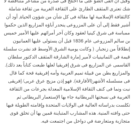
وقبل أن ألقى الضؤ على ما اختلج فى صدره من مشاعر متناقضة لا
شك تعترى المثقف الطارئ على الثقافة الغربية من ثقافة شاملة
كالثقافة الإسلامية لها مقالة فى كل شأن من شؤون الحياة, أود أن
أشير فقط إلى أن على المزروعى ينحدر آباؤه المزاريع الذين حكموا
ممباسة فى شرق كينيا لعقود وكان آخر أمرائهم عليها الأمير خميس
بن سالم المزروعى عام 1836 قبل أن يستولى عليها العمانيون
إنطلاقاً من زنجبار. ( وكانت يومية الشرق الأوسط قد نشرت سلسلة
قيمة فى الثمانينيات لأمير إمارة الشارقة المثقف الدكتور سلطان
القاسمى عن المزاريع فى شرق إفريقيا لعلها طبعت كتاباً بعد ذلك).
والمزاريع بطن من قبيلة تميم العربية وأمه إفريقية قحة كما قال
فى مسلسله الأشهر(الأفارقة). فهو إذن مزيج عرق عربى/ إفريقى
نبت ونما فى كنف الثقافة الإسلامية المعدلة بجرعات من الثقافة
الغربية فى نسختها البريطانية جاء بها الإستعمار البريطانى ثم
تكلست بدراساته العالية فى الولايات المتحدة وإقامته الطويلة فيها
حتى وافته المنية. هذه المشارب المتباينة قمين بها أن تخلق قوى
متجازبة ومتعارضة في دواخل من اجتمعت فيه.