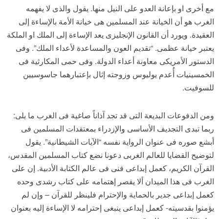
مع أخرى او بإعانة العدو على النيل منها. يقول والذى لا يفهمه
الغرب هو أن الخيانة عند المسلمين هى خيانة الأمة بالإساءة إلى
العقيدة. ويورد أن القانون الإنجليزى يعد الإساءة إلى الملك او الملكة
يعتبر خيانة عظمى. “تقديم العون والمساعدة لأعداء الملك”. وفى
الدستور الأمريكى معاونة أعداء الدولة. وفى حمى المكارثية فى
الخمسينيات أُعدم يوليوس وزوجته إثال بإعتبارهما جاسوسيين
للسوفيت.
ومن الدفوعات البديعة التى قد تجد آذاناً صاغية فى الغرب ما يلى:
ربما تبدى التجديف الأساسى والإزدراء بمعتقدات المسلمين فى
أبشع صوره فى عنوان الرواية نفسه “الآيات الشيطانية”. يقول
لتوضيح القضايا للعالم الغربى دعونا نضع كتاب المسلمين المقدس،
القرآن الكريم، كعمل إبداعى فنى فى عالم الكتابة الأدبية. إن على
الغرب فى هذا الميدان ألا يقصر إهتمامه على كتاب رشدى وحده
كعمل إبداعى جدير بالحماية والإحترام فلينظر للقرآن – وإن لم
يؤمنوا بقدسيته- كعمل إبداعى ينبغى إحترامه لا الإساءة إليه بعنوان