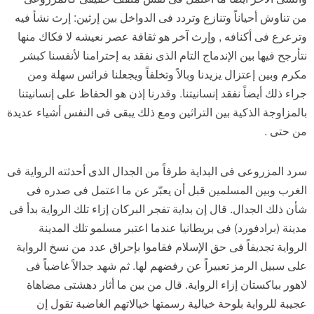
من تناوش أحياناً وتنازع وتردد فى الدواخل بين إرثين: إرث نشأ فيه
وترعرع فى أكنافه , وإرث آخر هو ثقافة عصر نعيشه لا فكاك منها
نتأرجح فيها بين الإندماج التام الذى نفقد به إحترامنا لأنفسنا كبشر
مكرم وبين إعتزال يزيدنا وبالاً وتخلفاً ويجعلنا فرائس سهلة ومن
جراء ذلك أيضاً نفقد إنسانيتنا. وقدرنا إذن هو الحفاظ على إنسانيتنا
بالمزاوجة الذكية بين التراثين ومع ذلك يبقى فى النفس أشياء عديدة
من حتى .
سرد المزروعى فى البداية طرفاً من الجدال الذى أحدثته الرواية فى
الغرب وبين المسلمين قبل أن يعبّر عن ما اعتمل فى صدره فى
شأن ذلك الجدال. قال إن بداية تفجر البركان إزاء تلك الرواية بدأ فى
مدينة (برادفورد) فى بريطانيا عندما اعتبر مسلمو تلك المدينة
الرواية تجديفاً فى حق الإسلام فقاموا بإحراق عدد من نسخ الرواية
على سبيل الرمز تعبيراً عن رفضهم لها. ثم شهد جدالاً غاضباً فى
لاهور بباكستان إزاء الرواية. قال من بين ما أثار دهشتى مضاهاة
عجيبة للرواية بلوحة خيالية رسمتها خيالاتهم الغاضبة تقول إن