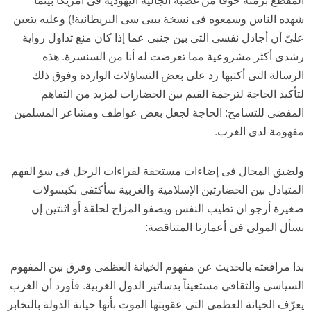
شهده الناس وسمعوه فى نسخة بببى سى البريطانية!) وعليه يتعين
علىّ أن أجادل نفسى التى بين جنبى عما إذا كان منع تداول رواية
رشدى أكثر مشروعية مما تعرضت له أنا من السنسرة. هذه
الرسالة التى أكتبها رد على بعض التساؤلات الواردة وفوق ذلك
لتأكيد الحاجة لترجمة القيم بين الحضارات لمزيد من التفاهم
المفضى للتسامح: الحاجة لجعل بعض عواطف ومشاعر المسلمين
مفهومة لدى الغرب.
ولضيق المجال فى إضاءات مستحقة لقراءات الرجل فى سؤ الفهم
المتبادل بين الحضارتين الإسلامية والغربية سأكتفى بكبسولات
صغيرة أرجو ان تطيب النفس ويصفو المزاج لحلقة أو اثنتين إن
نسأل المولى فى أعمارنا المتناقصة:
بدا مرافعته بالحديث عن مفهوم الخيانة العظمى وفرق بين المفهوم
السياسى والثقافى مستعيناً بدساتير الدول الغربية. فأورد أن الغرب
يعرّف الخيانة العظمى التى عقوبتها الموت بأنها خيانة الدولة بالتخابر