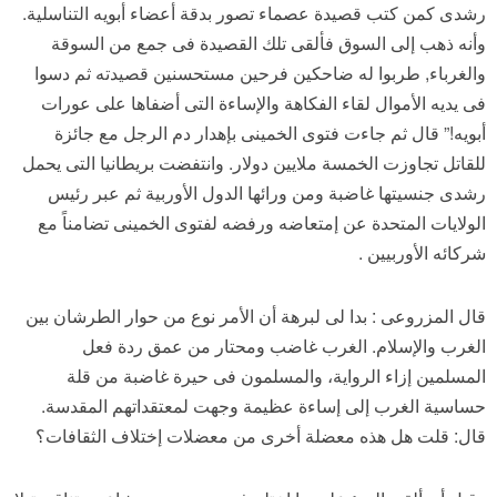
رشدى كمن كتب قصيدة عصماء تصور بدقة أعضاء أبويه التناسلية.
وأنه ذهب إلى السوق فألقى تلك القصيدة فى جمع من السوقة
والغرباء, طربوا له ضاحكين فرحين مستحسنين قصيدته ثم دسوا
فى يديه الأموال لقاء الفكاهة والإساءة التى أضفاها على عورات
أبويه!” قال ثم جاءت فتوى الخمينى بإهدار دم الرجل مع جائزة
للقاتل تجاوزت الخمسة ملايين دولار. وانتفضت بريطانيا التى يحمل
رشدى جنسيتها غاضبة ومن ورائها الدول الأوربية ثم عبر رئيس
الولايات المتحدة عن إمتعاضه ورفضه لفتوى الخمينى تضامناً مع
شركائه الأوربيين .
قال المزروعى : بدا لى لبرهة أن الأمر نوع من حوار الطرشان بين
الغرب والإسلام. الغرب غاضب ومحتار من عمق ردة فعل
المسلمين إزاء الرواية، والمسلمون فى حيرة غاضبة من قلة
حساسية الغرب إلى إساءة عظيمة وجهت لمعتقداتهم المقدسة.
قال: قلت هل هذه معضلة أخرى من معضلات إختلاف الثقافات؟