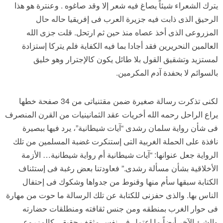
يترك الشعراء شيئاً يصاغ فيه شعر إلا وقد صاغوه . وعنترة هو هذا
الرحيق الذى ذابت فيه جزيرة العرب فى إفريقيا حاله حال
المزروعى الذى أخذ عصاه منذ حين ثم ارتحل. قلت جزى الله
العالمين النحريرين فقد أجادا بما فيه الكفاية فلم يتركا إستزادة
لمستزيد وتشقيق القول بلا طائل يكون كالإجترار وهو خليق
بالسوائم لا بحفدة آدم المكرمين.
لكنى تذكرت رسالة صغيرة ضمن مقتنياتى من 34 صفحة خطها
يراع الراحل رحمه الله أخريات عقد الثمانينيات من القرن المنصرف
فى شأن رواية سلمان رشدى “آيات شيطانية”، يرد فيها ببصيرة
نافذة على الحملة الغربية التى إستنكرت غضبة المسلمين من تلك
الرواية جعل عنوانها: “آيات شيطانية أم رواية شيطانية… الأزمة
الأخلاقية بشأن مسألة رشدى.” فعاودتنا بعض رغبة فى إستئناف
الكتابة سبقها سأم منها وقنوط من جدواها وشكوك فى إحتفال
الناس بها. والذى حفزنى للكتابة عن تلك الرسالة ما حوت من مهارة
فى حوار الغرب بمنطقه ومن جنس ثقافته ومنطلقات حضارته
والشئ الآخر أيضاً ما اعتمل فى نفس مثقف حقيقى كالمزروعى