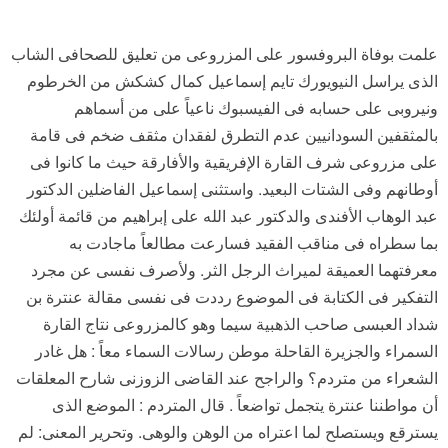
علمت بوفاة البروفسور على المزروعى من تعليق للصحافى الشاب
الذى يراسل النيويورك تايم إسماعيل كمال كشكش من الخرطوم
ونيروبى على حسابه فى الفيسبوك ناعياً على من أسماهم
بالمثقفين السودانيين عدم التطرق لفقدان مثقف ضخم فى قامة
على مزروعى شرف القارة الإفريقية والأفارقة حيث ما كانوا فى
أوطانهم وفى الشتات البعيد. واستثنى إسماعيل الفاضلين الدكتور
عبد الوهاب الأفندى والدكتور عبد الله على إبراهيم من قائمة أولئك
بما سطراه فى مناقب الفقيد فسارعت مطالعاً ماجادت به
معرفتهما العميقة لميراث الرجل الثر. ولأصرف نفسى عن مجرد
التفكير فى الكتابة فى الموضوع رددت فى نفسى مقالة عنترة بن
شداد العبسى صاحب الذهبية سيما وهو كالمزروعى نتاج القارة
السمراء والجزيرة القاحلة موطن رسالات السماء معاً : هل غادر
الشعراء من متردم؟ والراجح عند القاضى الزوزنى شارح المعلقات
أن مواطننا عنترة يتجمل تواضعاً . قال المتردم : الموضع الذى
يسترقع ويستصلح لما اعتراه من الوهن والوهى. وتحرير المعنى: لم