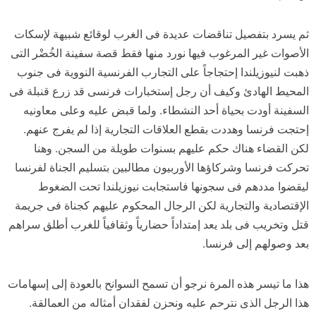
ثم يسرد بتفصيل تناقضات عديدة فى الغرب لوقائع شبيهة لإسكات
الأصوات غير المرغوب فيها نورد منها فقط قصة سفينة الخُضْر التى
ذهبت لنيوزيلندا إحتجاجاً على التجارب الفرنسية النووية فى جنوب
المحيط الهادئ وكيف أن رجل إستخبارات فرنسى قد زرع قنبلة فى
السفينة أودت بحياة أحد النشطاء. ولما قبض عليه وعلى معاونيه
إحتجت فرنسا وهددت بقطع العلاقات التجارية إذا لم يفرج عنهم.
لكن القضاء هناك حكم عليهم بسنوات طويلة من السجن. وهنا
تحركت فرنسا وشركاؤها الأوربيون مطالبين بتسليم الجناة لفرنسا
ليقضوا مددهم فى سجونها فاستجابت نيوزيلندا تحت الضغوط
الإقتصادية والتجارية لكن الرجال المحكوم عليهم كجناة فى جريمة
قتل وتخريب فى بلد يعد إمتداداً حضارياً وثقافياً للغرب أطلق سراهم
بعد وصولهم إلى فرنسا.
هذا ما تيسر هذه المرة نرجو أن تسمح السوانح بالعودة إلى إسهامات
هذا الرجل الذى نترحم عليه ونحزن لفقدان أمثاله من العمالقة.