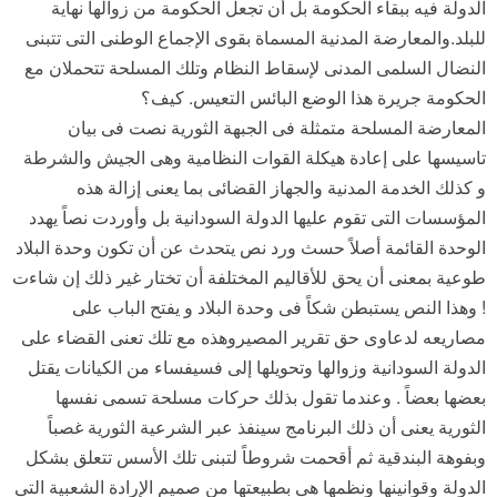
الدولة فيه ببقاء الحكومة بل أن تجعل الحكومة من زوالها نهاية
للبلد.والمعارضة المدنية المسماة بقوى الإجماع الوطنى التى تتبنى
النضال السلمى المدنى لإسقاط النظام وتلك المسلحة تتحملان مع
الحكومة جريرة هذا الوضع البائس التعيس. كيف؟
المعارضة المسلحة متمثلة فى الجبهة الثورية نصت فى بيان
تاسيسها على إعادة هيكلة القوات النظامية وهى الجيش والشرطة
و كذلك الخدمة المدنية والجهاز القضائى بما يعنى إزالة هذه
المؤسسات التى تقوم عليها الدولة السودانية بل وأوردت نصاً يهدد
الوحدة القائمة أصلاً حسث ورد نص يتحدث عن أن تكون وحدة البلاد
طوعية بمعنى أن يحق للأقاليم المختلفة أن تختار غير ذلك إن شاءت
! وهذا النص يستبطن شكاً فى وحدة البلاد و يفتح الباب على
مصاريعه لدعاوى حق تقرير المصيروهذه مع تلك تعنى القضاء على
الدولة السودانية وزوالها وتحويلها إلى فسيفساء من الكيانات يقتل
بعضها بعضاً . وعندما تقول بذلك حركات مسلحة تسمى نفسها
الثورية يعنى أن ذلك البرنامج سينفذ عبر الشرعية الثورية غصباً
وبفوهة البندقية ثم أقحمت شروطاً لتبنى تلك الأسس تتعلق بشكل
الدولة وقوانينها ونظمها هى بطبيعتها من صميم الإرادة الشعبية التى