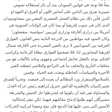
معاً فلا توجد فى قوانين السودان منذ أن نال إستقلاله نصوص
تمييزية تفرق بين الناس على أساس اللون أو العرق او الجهة او
الدين فأين ذلك من نظام الفصل العنصرى المقنن بين بيضانوسودان
الذى كان فى جنوب إفريقيا أو مما كان فى الولايات الجنوبية فى
أمريكا بين ذرارى أفارقة وذرارى أوربيين “سواسية- منفصلون”
وكان السود فيه مواطنين من الدرجة الثانية بنص القانون. الفوارق
العرقية بين السودانيين لا ترى بالعين المجردة حتى لأفارقة شمال
إفريقيا المجاورين لنا. فلا تضخموا الفوارق مطايا للزعامة وكراسى
الحكم. يوجد بالفعل تحامل إجتماعى وجهوى وتنابذ بالألقاب هو من
مخلفات التأريخ والتخلف بدأ فى التراجع والتلاشى ايقظته الفتن
الأخيرة والسياسات الخاطئة وبعثت فيه الحياة . وقمين
بالسلاموالإستقرار ورد المظالم أن يعيده إلى قمقمه. وتحرياً للصدق
نشير إلىبيان بالإنقليزية للدكتور جبريل إبراهيم رئيس حركة العدل
والمساواة نفى فيه أن يكونوا قد إشترطوا حل الجيش والشرطة
مشيراًإلى أنهم طلبوا إدماج مقاتليهم فيهما. لكن تبقى إشكالية
الأسس التى ينبى عليها هذا الدمج فإن صح وصفنا لتركيبة الحركات