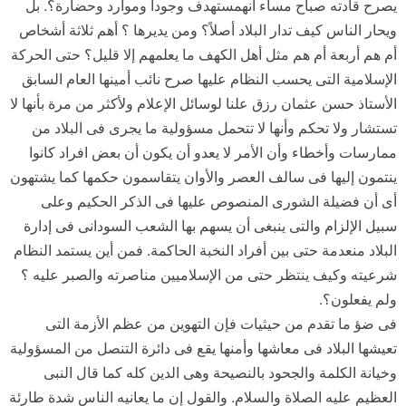
يصرح قادته صباح مساء أنهمستهدف وجوداً وموارد وحضارة؟. بل
ويحار الناس كيف تدار البلاد أصلاً؟ ومن يديرها ؟ أهم ثلاثة أشخاص
أم هم أربعة أم هم مثل أهل الكهف ما يعلمهم إلا قليل؟ حتى الحركة
الإسلامية التى يحسب النظام عليها صرح نائب أمينها العام السابق
الأستاذ حسن عثمان رزق علنا لوسائل الإعلام ولأكثر من مرة بأنها لا
تستشار ولا تحكم وأنها لا تتحمل مسؤولية ما يجرى فى البلاد من
ممارسات وأخطاء وأن الأمر لا يعدو أن يكون أن بعض افراد كانوا
ينتمون إليها فى سالف العصر والأوان يتقاسمون حكمها كما يشتهون
أى أن فضيلة الشورى المنصوص عليها فى الذكر الحكيم وعلى
سبيل الإلزام والتى ينبغى أن يسهم بها الشعب السودانى فى إدارة
البلاد منعدمة حتى بين أفراد النخبة الحاكمة. فمن أين يستمد النظام
شرعيته وكيف ينتظر حتى من الإسلاميين مناصرته والصبر عليه ؟
ولم يفعلون؟.
فى ضؤ ما تقدم من حيثيات فإن التهوين من عظم الأزمة التى
تعيشها البلاد فى معاشها وأمنها يقع فى دائرة التنصل من المسؤولية
وخيانة الكلمة والجحود بالنصيحة وهى الدين كله كما قال النبى
العظيم عليه الصلاة والسلام. والقول إن ما يعانيه الناس شدة طارئة