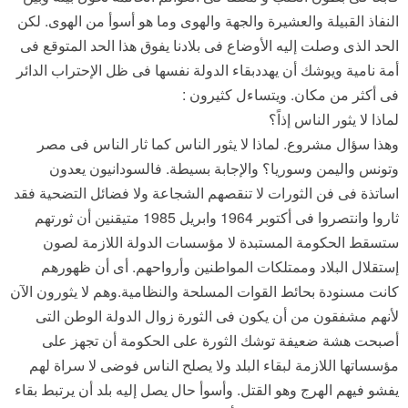
النفاذ القبيلة والعشيرة والجهة والهوى وما هو أسوأ من الهوى. لكن
الحد الذى وصلت إليه الأوضاع فى بلادنا يفوق هذا الحد المتوقع فى
أمة نامية ويوشك أن يهددبقاء الدولة نفسها فى ظل الإحتراب الدائر
فى أكثر من مكان. ويتساءل كثيرون :
لماذا لا يثور الناس إذاً؟
وهذا سؤال مشروع. لماذا لا يثور الناس كما ثار الناس فى مصر
وتونس واليمن وسوريا؟ والإجابة بسيطة. فالسودانيون يعدون
اساتذة فى فن الثورات لا تنقصهم الشجاعة ولا فضائل التضحية فقد
ثاروا وانتصروا فى أكتوبر 1964 وابريل 1985 متيقنين أن ثورتهم
ستسقط الحكومة المستبدة لا مؤسسات الدولة اللازمة لصون
إستقلال البلاد وممتلكات المواطنين وأرواحهم. أى أن ظهورهم
كانت مسنودة بحائط القوات المسلحة والنظامية.وهم لا يثورون الآن
لأنهم مشفقون من أن يكون فى الثورة زوال الدولة الوطن التى
أصبحت هشة ضعيفة توشك الثورة على الحكومة أن تجهز على
مؤسساتها اللازمة لبقاء البلد ولا يصلح الناس فوضى لا سراة لهم
يفشو فيهم الهرج وهو القتل. وأسوأ حال يصل إليه بلد أن يرتبط بقاء