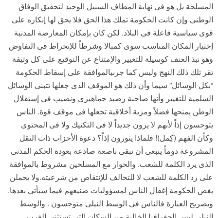
المسلحة بل هو فى نهاية المطاف السبيل الوحيد لتحقيق الوفاق
الوطنى وإن كانت الحكومة تملك هذا الحق فلا يحق لها إنكاره على
قوى سياسية فاعلة فى البلاد. لكن كان بإمكان المعارضة المدنية
إختيار المكان المناسب سوى كمبالا وشرطاً للإنخراط فى التفاوض
وهو نبذ العنف كوسيلة للتغيير والإمتناع عن التوقيع على كل وثيقة
تقر تلك ذلك النهج وليس كما جرىبالموافقة على إسقاط الحكومة
“بكل الوسائل” سيما وأن ذلك هو الموقف الذى جعلها تتبنى الوسائل
السلمية للتغيير وأنها صاحبة رصيد جماهيرى ونصيب فى إستقلال
الوطن يمنحها فضلاً ومزية أخلاقية تجعلها فى موقف قوة. الناس
يتوجسون إذاً لأنهم لا يرون جديداً لا فى التكتيك ولا فى المحتوى
وكأن الفهم (كِمل)! فلماذا يثورون إذاً؟ دعوة الأحزاب ذات الثقل
المشروعة دوماً ينبغى أن تبقى ناصعة صادعة بعودة الحكم المدنى
الذى يرد الكلمة للشعب. والحوار مع المسلحين مشروط بالموافقة
على رد الكلمة للشعب لا للتحالف للإنتقاص من شرعيته.ولا يحملن
بغض الحكومة إغفال الناس لمسؤوليات صنيعهم فيما سيأتى بعدها.
وبصريح العبارة فالناس فى الوسط النيلى متوجسون . والوسط
النيلى ليس الجغرافيا الخالية من السكان التى تستثنى الغرب