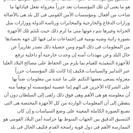
هو ما يعنى أن تلك المؤسسات تعد جزراً معزولة تفعل قياداتها ما
شاءت من أفعال. ومؤسسات الأمن القومى فى كل بلد هى بالأصالة
وزارات الدفاع والخارجية والمخابرات ورئاسة الدولة ووزارات مثل
الخزانة وغيرها تتم دعوتها متى ما لزم ذلك حيث تلتئم تلك الأجهزة
بصورة راتبة وشبه يومية فى إجتماعات تدلى فيها كل جهة بحصادها
من المعلومات فى ذلك اليوم ومن حصيلة ذلك تصدر تقاريراً عن
حال البلد وعن مهددات أمنه إن وجدت خارجية أو داخلية ترفع
للأجهزة التنفيذية للقيام بما يلزم من الحفاظ على مصالح البلاد العليا
عبر التدابير والسياسات.فكيف إذا كانت تلك المؤسسات جزراً
معزولة يسعى بعضها التكتم على ما عنده من معلومات ضناً بها
على الشركاء الآخرين فى الهم إما عصبية لمؤسسته أو توهماً منه
أن معلومته هو هى الأهم وهى فوق ذلك زلفى إلى السلطان دون أن
يتفطن إلى أن المعلومات الواردة من كل الأجهزة المختصة هى التى
تصنع الصورة الكاملة المعينة على وضع السياسات.و إن كان
التنسيق الدقيق بين الجهات المنوط بها حراسة أمن البلاد القومى هو
الممارسة الأهم فى دول قوية راسخة القدم فكيف الحال فى بلد