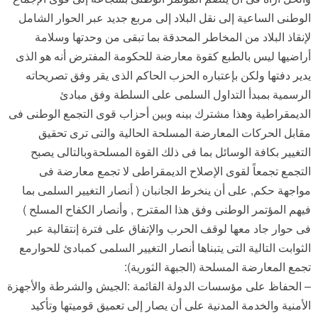
الوطنى الساعية إلى نقل البلاد إلى مربع جديد عبر الحوار الشامل
لإنقاذ البلاد من المخاطر المحدقة بما تبقى من وحدتها وسلامة
أراضيها ليس بالطبع كقوة معارضة للحكومة المفترض أنه هو الذى
يدير دفتها ولكن بإعتباره الحزب الحاكم الذى يقر وفق تصريحاته
الرسمية بمبدأ التداول السلمى على السلطة وفق مبادئ
الديمقراطية وهذا مشترك بينه وبين أحزاب قوى التجمع الوطنى فى
مقابل الحركات المعارضة المسلحة الحالية والتى ترى تحقيق
التغيير بكافة الوسائل بما فى ذلك القوة المسلحةوبالتالى يصبح
التجمع تجمعاً لقوى الإصلاح الديمقراطى لا تجمع معارضة فى
مواجهة حكم, على أن ينخرط الجانبان ( أنصار التغيير السلمى بما
فيهم المؤتمر الوطنى وفق هذا المقترح , وأنصار الكفاح المسلح )
فى حوار جاد معها لوقف الحرب والإتفاق على فترة إنتقالية عبر
الثوابت التالية التى يتبناها أنصار التغيير السلمى كمبادئ للحوارمع
تجمع المعارضة المسلحة (الجبهة الثورية):
– الحفاظ على مؤسسات الدولة القائمة :الجيش والشرطة والأجهزة
الأمنية والخدمة المدنية على أن يصار إلى تعميق قوميتها وتأكيد