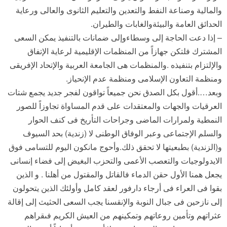
والمالية وصناعة النفط والتعدين والتعليم الثانوى والعالى ورعاية
الحدائق العامة والبيئةوالغابات والطيران.
– إذا دعت الحاجة إلى وسطاءوإلى ضمانات بالتنفيذ يمكن السعى
المشترك فلتكن جهازاً من المنظمات الإقليمية لرعاية الإتفاق
والإلتزام بتنفيذه .والمنظمات هى الجامعة العربية والإتحاد الإفريقى
ومنظمة التعاون الإسلامى ومنظمة عدم الإنحياز.
وبعد….أقول بكل الصدق نحن جميعاً تواقون لفجر جديد يجمع شتات
العرقيات والجهات والمعتقدات على قدم المساواة تجاوزاً للصور
النمطية ولمرارات الماضى وجراحات التأريخ فى كنف الحوار
والسلم الإجتماعى وعبر الوفاق الوطنى لا (زندية) بحد السيوف
و(الزندية) بطبعيتها لا تحقق ذلك.وأحوج مانكون اليوم للتسامى فوق
الايدولوجيات والتعصب الأعمى والتحزب البغيض إلى فضاء إنسانى
يجعل همنا الأول حقن الدماء فالقاتل والمقتول من أهلنا . و الذين
بقوا فى العراء فى أرجاء دارفور لعقد كامل وأولئك الذين يتحولون
إلى نازحين فى جبال النوبة والإنقسنا يجب السعى الحثيث إلى إقالة
عثراتهم وتأمين روعاتهم وتمكينهم من العيش الكريم فىقراهم