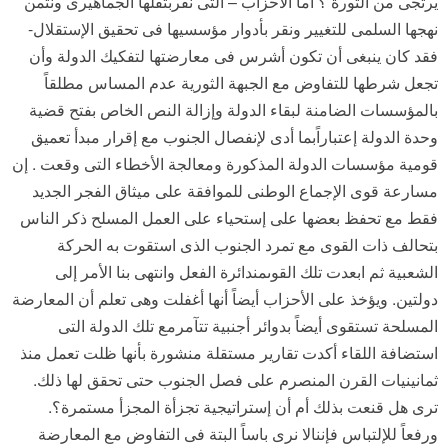
يرتجى من الثورة ؟ أما الأحزاب – التى نقربثقلها الجماهيرى ونثمن
نهجها السلمى للتغيير ونقر بأدوار مؤسسيها فى تحقيق الإستقلال-
فقد كان ينبغى أن تكون أشرس فى معارضتها لتفكيك الدولة وأن
تجعل شرطها للتفاوض مع الجبهة الثورية عدم المساس مطلقاً
بالمؤسسات الضامنة لبقاء الدولة وإزالة النص الخاص بفتح قضية
وحدة الدولة إعتباراًبما أدى لإنفصال الجنوب مع إقرار مبدأ تعميق
قومية مؤسسات الدولة المذكورة ومعالجة الأخطاء التى وقعت . إن
مسارعة قوى الإجماع الوطنى للموافقة على ميثاق الفجر الجديد
فقط مع تحفظ بعضها على إستحياء على العمل المسلح ذكر الناس
بتحالف ذات القوى مع تمرد الجنوب الذى استقوت به الحركة
الشعبية ثم ابعدت تلك القوىمندائرة الفعل وانتهى بنا الأمر إلى
دولتين. ويؤخذ على الأحزاب أيضاً أنها أغفلت وهى تعلم أن المعارضة
المسلحة تستقوى أيضاً بدوائر أجنبية تتآمرمع تلك الدولة التى
استضافة اللقاء أكدت تقارير مستقلة منشورة بأنها ظلت تعمل منذ
ثمانينيات القرن المنصرم على فصل الجنوب حتى تحقق لها ذلك.
ترى هل قنعت بذلك أم أن إستراتيجية تجزأة المجزأ مستمرة؟.
ورفعاً للإلتباس فإننالا نرى باساً البتة فى التفاوض مع المعارضة