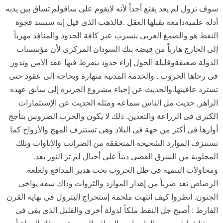
سوف تزول لم يعد يقنع أحداً لأنه لايقوم على ساقولم تساق بين يديه
أدلة علميةدامغة يقبلها العقل .فالذهب الذى قيل إنه سيسد فجوة
النفط هو والصمغ العربى يتسرب عبر كافة الحدود والمنافذ مهرباً
إلى الخارج هارباً من قبضة بنك السودان المركزى لأن مؤسسات
الدولة ضعيفةوقليلة الحول إزاء حدود ينفرط فيها عقد الأمن وتدور
فى رحاها الحروب . والخدمة المدنية منهارة وبحاجة إلى عقود حتى
تسترد عافيتها.والحديث عن إحياء مشروع الجزيرة إلى سابق عهده
الزاهر, حديث مل الناس سماعه ومثله الحديث عن الإستثمارات
الكبرى فى الزراعة والتعدين. ذلك لا يكون والحرب الضروس يتأجج
أوارها فى أكثر من جهة فى البلاد وهى تستنزف المهج والأرواح كما
تستنزف الموارد الشحيحة المتحققة من الضرائب والإتاوات وتلك
المجلوبة من الشرق القصى ديناً على أجيال لم تر النور بعد.
ومحاولات التنمية فى ظل الحروب تحت هدير المدافع ولعلعة
الرصاص تعد ضرباً من إهدار الموارد والثروات وذاك سفه يؤاخى
الجنون. انظروا كيف انتهت ملحمة إستخراج البترول فى نهاية القرن
الفارط : أصبح جل النفط ملكاً لدولة أخرى والقليل الذى بقى فى