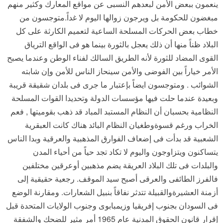
ينعمون ببعض الأمن لبعدهم النسبى عن مواقع المعارك وكثير منهم
مبغضون للحكومة بل ويرجون زوالها اليوم لا غداً.متوجسون من
خطاب بعض الحركات المسلحة الساعية لتعميم الكارثة على كل
البلاد ظناً منها أن ذلك يعجل بالثورة بينما هو فى الواقع الترياق
القوى المضاد للثورة لأنه الطريق السالك لفناء الوطن وعندما يصبح
الأمر خياراً بين الفوضى والأمن سينحاز الناس للأمن وإن شابته
الشوائب . ومتوجسون ايضاً بإعتبار ما جرى فى بلدان شقيقة قريبة
وبعيدة عندما حلت فيها مؤسسات الدولة وتحديدا القوات المسلحة
النظامية بحسبان أن النظام المستبد المباد قد ذهب بقوميتها , فعم
الخراب ورغم قسوةوطغيان النظام البائد هناك كانت العبقرية
الشعبية قد بدأت فى إضعاف الفوارق المذهبية والعرقية وبدا الناس
يتساكنون ويتزاوجون واليوم لا تكاد تجد حياً من أحياء المدن
والبلدات فى تلك البلاد العريقة يضم مذهبين أوعرقين مختلفين
فالفرز الطائفى والعرقى أصبح سيد الموقف. رجعية حقيقية إلى
أزمنة العشيرةوالقبيلة تتدثر نفاقاً بنبيل الشعارات. ومقارنة الوضع
فى السودان بجنوب إفريقيا وزيمبابوى وجنوب الولايات المتحدة قبل
إقرار قانون الحقوق المدنية عام 1965 أمر مثير للضحك والشفقة