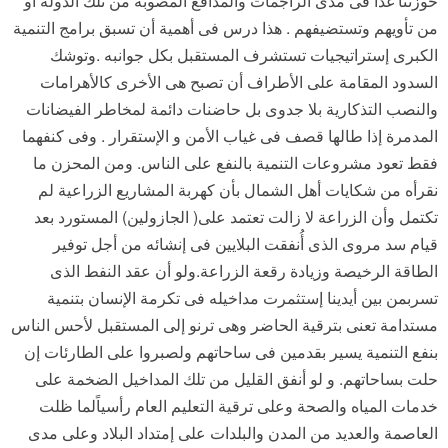
حوزتنا غدا فى مدى الراجمات والمدافع المصوبة من تلك الدولة أو
من تأويهم وتستضيفهم . هذا درس فى أهمية أن تسبق برامج التنمية
الكبرى إستراتيجيات تستشرف المستقبل بكل جوانبه .وتوشك
السدود المقامة على الأطراف أن تصبح هى الأخرى كالأهرامات
والنصب التذكارية بلا جدوى بل حاضنات دائمة لمخاطر الفيضانات
المدمرة إذا طالها قصف فى غياب الأمن و الإستقرار . وفى كنفهما
فقط تعود مشروعات التنمية بالنفع على الناس. ومن المحزن ما
نقرأه من شكايات أهل الشمال بأن كهربة المشاريع الزراعية لم
تكتمل وأن الزراعة لا زالت تعتمد على( الجازولين) المستورد بعد
قيام سد مروى الذى أُنفقت البلايين فى إنشائه من أجل توفير
الطاقة الرخيصة وزيادة رقعة الزراعة.ولو أن عقد النفط الذى
تسربمن بين أيدينا إستثمرت مداخيله فى تكرمة الإنسان بتنمية
مستدامة تعنى بترقية الحاضر وهى ترنو إلى المستقبل لأحس الناس
بنفع التنمية يسير بقدمين فى ساحاتهم ولصبروا على الطارئات إن
حلت بساحاتهم. و لو أنفق القليل من تلك المداخيل الضخمة على
خدمات المياه والصحة وعلى ترقية التعليم العام رأسياًلما ظلت
العاصمة والعديد من المدن والبلدات على إمتداد البلاد وعلى مدى