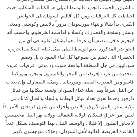
والشرق والجنوب الجديد فالوسط النيلى هو الكثافة السكانية حيث
اختلطت كل العرقيات ومن كل أقاليم السودان فى الحواضر
الكبرى بدأ بنيالا وإنتهاء ببورسودان مروراً بالأبيض وكوستى ومدنى
وسنار وسنجة والقضارف وكسلا والعاصمة الخرطوم. وأحسب أنه
لايجزم عاقل منصف أن عرقاً معيناً يشكل أغلبية فى أىٍ من
الحواضر المذكورة: نعم الوسط النيلى تمثل ثقله السكانى الجزيرة
الخضراء التى تضم بين ضلوعها كل أبناء السودان بل وتضم
سودانيين فى جل المنطقة الواقعة جنوب ود مدنى: عرقيات عديدة
متحدرة من غرب إفريقيا من النيجر والكميرون ونيجريا وبوركينا
فاسو ومن المغرب القصى وموريتانيا . وتمثله القضارف وإن بعدت
عن النيل شرقاً وهى سلة غذاء السودان ونسبة سكانها من قبائل
دارفور وحدها تفوق تعداد قبائل البطانة والبجاة.والحال كذلك فى
ولاية سنار والنيل الأزرق والابيض وأجزاء من شرق كردفان. الأمر إذاً
ليس أمر أعراق فسكان الولاية الشمالية وولاية نهر النيل مجتمعتين
لا يجاوز المليون إلا قليلا . والوسط النيلى بهذا التوصيف يشكل عدداً
القاعدة العريضة الغالبة لأهل السودان. وهؤلاء متوجسون لأنهم