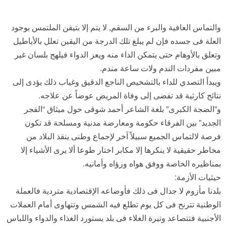
والتماس العافية والبرء من السقم, لا يتم إلا بتيقن الملتمس بوجود
العلة فى جسده فإن لم يبلغ تلك الدرجة من اليقين تعلل بالأباطيل
وتعلق بالأوهام حتى يتمكن الداء منه ويعز الدواء فيلهج بلسان غير
مبين مفردات الندم ولات ساعة مندم.
ويبدأ التصدي للداء بالتشخيص الناجع الدقيق وغياب ذلك يؤدى إلى
نتائج كارثية قد تفضى إلى وفاة المريض عوضاً عن علاجه.
و”الضجة الكبرى” بلغة الشاعر أحمد شوقى حول ميثاق “الفجر
الجديد” بين الفرقاء حكومة ومعارضة مدنية ومسلحة قد تكون
فرصة لالتماس الجميع سبيلاً آخر لإجماع وطنى ينقذ البلاد من
مخاطر حقيقية لا ينكرها إلا مكابر اختار طوعا ألا يرى الأشياء إلا
بمناظيره الخاصة ووفق هواه ورؤاه وأمانيه.
حيثيات الأزمة:
بلدنا مأزوم لا جدال فى ذلك فأوضاعه الإقتصادية متردية فالعملة
الوطنية تترنح فى كل يوم تطلع فيه الشمس وتتهاوى أمام العملات
الأجنبية فتتصاعد وتيرة الغلاء فى بلد يستورد الغذاء والدواء واللباس