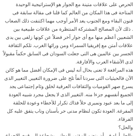
الحرص على علاقات متينة مع الجوار هو الإستراتيجية الوحيدة
المتاحة فى هذا المكان من العالم كما قلنا فى مقالة سابقة فى
فنون البقاء ومع الجنوب يعد الأمر أوجب مهما اكتنفت ذلك الصعاب
. ذلك لأن المصالح المشتركة المنتظرة من علاقات طبيعية بين
الشعبين أعظم منها مع أى جوار آخر فضلاً عن كونها زلفى بين يدى
علاقات أمتن مع إفريقيا السمراء ومن ورائها الغرب. تلكم الثقافة
الجسر بين عالمين هى التى جعلت السودان فى السابق حكماً مقبولاً
لدى الأشقاء العرب والأفارقة.
هذه المرافعة لا تعنى بحال أنه ليس فى الإمكان أفضل مما هو كائن
الآن فالحيثيات التى سردنا آنفاً تلح على ضرورة التغيير, التغيير الذى
يسرع صهر القوميات والثقافات العرقية لخلق وئام إجتماعى يجد
الجميع أنفسهم جزءا منه. التغيير الذى لا يجعل مجرد شبيه العودة
إلى ما بعد عبود ونميرى حلاً فذاك تكرار للأخطاء وعودة للحلقة
المفرغة. العودة تكون لنظام مدنى حر بأسنان وناب يتفق عليه كل
الفرقاء.
والحل؟
والحل أراه فى أن ينضم المؤتمر الوطنى بشجاعة إلى قوى الإجماع