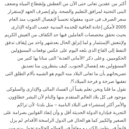
أكثر من عقدين تعانى حتى الآن من العطش وإنقطاع المياه وضعف
البنى التحتية لمرافق التعليم والصحة. ولو إنصرف الجهد لإستقرار
سعر الصرف فى حدود معقولة تحسباً لإنفصال الجنوب منذ العام
2005 لأمكن إعادة العافية للخدمة المدنية عصب الدولة الإدارى
بحيث تحقق مخصصات العاملين فيها حد الكفاف من العيش الكريم
ولإنتعش الإستثمار و لما إنزلق الحال بعدشهر واحد من إيقاف تدفق
النفط إلى القاع الذى بلغه اليوم على عكس توقعات المسؤولين
الحكوميين. وعلى ذكر “الأمانى العذبة” التى منانا بها كثير من
المسؤولين بعد إنفصال الجنوب, كيف ينتظرون منا تصديق
تصريحاتهم بأن ما تعانى البلاد منه اليوم هو الشبيه بآلام الطلق التى
تعقبها صرخة و فرحة الميلاد؟!.
نقول ما قلنا ونحن نعلم يقيناً أن الفساد المالى والإدارى والسلوكى
موجود فى كل بلاد العالم المتقدم منها والنام لأن البشر خطاؤون.
والأمر أكثر إستشراء فى البلاد النامية – مثل بلدنا- لأن تراكم
التجربة فىإدارة الدولة الحديثة أقل و وأن إنفاذ القوانين بصرامة على
الصغير والكبير كما هو الحال فى الدول الراسخة الأقدام, لم يزل
قابعاً فى بطون الكتب و معلقاً فى العوالم الحالمة تحول بينه وبين