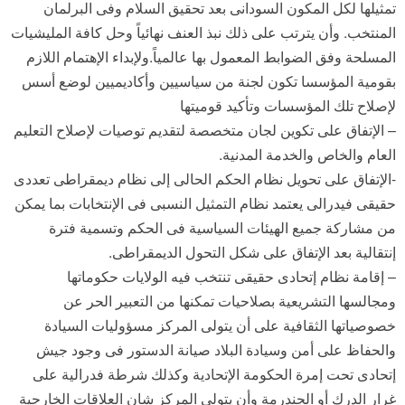
تمثيلها لكل المكون السودانى بعد تحقيق السلام وفى البرلمان
المنتخب. وأن يترتب على ذلك نبذ العنف نهائياً وحل كافة المليشيات
المسلحة وفق الضوابط المعمول بها عالمياً.ولإبداء الإهتمام اللازم
بقومية المؤسسا تكون لجنة من سياسيين وأكاديميين لوضع أسس
لإصلاح تلك المؤسسات وتأكيد قوميتها
– الإتفاق على تكوين لجان متخصصة لتقديم توصيات لإصلاح التعليم
العام والخاص والخدمة المدنية.
-الإتفاق على تحويل نظام الحكم الحالى إلى نظام ديمقراطى تعددى
حقيقى فيدرالى يعتمد نظام التمثيل النسبى فى الإنتخابات بما يمكن
من مشاركة جميع الهيئات السياسية فى الحكم وتسمية فترة
إنتقالية بعد الإتفاق على شكل التحول الديمقراطى.
– إقامة نظام إتحادى حقيقى تنتخب فيه الولايات حكوماتها
ومجالسها التشريعية بصلاحيات تمكنها من التعبير الحر عن
خصوصياتها الثقافية على أن يتولى المركز مسؤوليات السيادة
والحفاظ على أمن وسيادة البلاد صيانة الدستور فى وجود جيش
إتحادى تحت إمرة الحكومة الإتحادية وكذلك شرطة فدرالية على
غرار الدرك أو الجندرمة وأن يتولى المركز شان العلاقات الخارجية