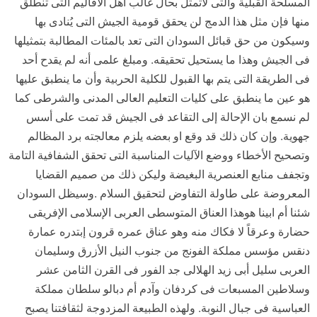
المسلحة القبلية والتى لاتمثل بحال غالب أهل الأقاليم التى تنطلق
منها فإن مثل هذا الدمج لن يحقق قومية الجيش التى يُنادى بها
وسيكون من حق قبائل السودان التى تعد بالمئات المطالبة بتمثيلها
فى الجيش وهذا ما يستحيل تحقيقه. ومبلغ علمى أنه لم يقدح أحد
فى الطريقة التى يتم بها القبول للكلية الحربية وأن ما ينطبق عليها
هو عين ما ينطبق على كليات التعليم العالى المدنى والشرطى كما
لم نسمع بان الإحالة إلى التقاعد فى الجيش قد تمت على أسس
جهوية. وإن كان ذلك قد وقع او بعضه يلزم معالجته برد المظالم
وتصحيح الأخطاء ووضع الآليات المناسبة التى تحقق الشفافية التامة
وتجفف منابع العنصرية البغيضة وليكن ذلك من صميم القضايا
المعروضة على طاولة التفاوض لتحقيق السلام .وسيظل السودان
شئنا أم ابينا هوهذا العناق المتوسطى العربى الإسلامى الإفريقى
حضارة وعرقاً لا فكاك منه وهو عناق عمره قرون إبتدره عمارة
دنقس مؤسس مملكة الفونج من جنوب النيل الأزرق وسليمان
العربى سليل أبى زيد الهلالى جد الفور فى القرن الثامن عشر
وسلاطين المسبعات فى كردفان وآدم أم دبالو سلطان مملكة
العباسية فى جبال النوبة. ولهذه الطبيعة المزدوجة لثقافتنا يصبح