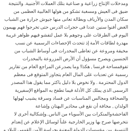
ومدخلات الإنتاج زراعية و صناعية بتلك العملات الأجنبية. والنتيجة
ضيق فى العيش ومسغبة تشكو من هولها الغالبية العظمى من
سكان المدن والأرياف وبطالة تعانى منها جيوش جرارة من الشباب
الغض أفنوا سنين عددا فى حجرات الدرس حتى تخرجوا فهم يهيمون
اليوم فى الطرقات على وجوهم بلا عمل لتفشو فيهم ظواهر غريبة
مهدرة لطاقات الأمة إذ تتحدث الإحصاءات الرسمية عن نسب
مخيفة ومروعة عن تعاطى المخدرات فى أوساط الشباب من
الجنسين ويصرح مسؤول أن الأرض المزروعة بالمخدرات
تفوقمساحة فرنسا , هكذا! وما يصدرعن المراجع العام من تقارير
رسمية عن تعديات على المال العام يتجاوز المتوقع فى معظم
الدول المحترمة . ولا نخوض بلا دليل باكثر مما يقول هذا المصدر
الرسمى الذى يملك كل الأدلة فيما تطفح به المواقع الإسفيرية
والصحافة ومجالس المناسبات عن فساد وسرقة يشيب لهولها
الولدان , مخافة أن نقع فى محاذير البهتان وإشاعة
الفاحشةوالمنكرات بين الأسوياء من الناس..وإشكالية أخرى لا
نتخرصها صرح بها وزير الخارجية علناً لوسائل الإعلام عن إنعدام
التنسيق بين مؤسسات الدولة المعنية بحراسة الأمن القومى للبلاد و