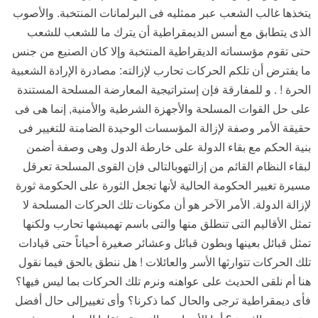
يتخذها غالب الشعب عبر ممثليه فى البرلمانات المنتخبة. والأصوب
الذى يتطابق مع أسس الديمقراطية أن يترك ما للشعب للشعب
حتى تقوم مؤسساته الديقراطية المنتخبة وإلا كان الصنيع من جنس
ما يفترض أن تلكم الحركات تحارب لإزالته: مصادرة الإرادة الشعبية
الحرة ! . و للمفارقة فإن إستراتيجية المعارضة المسلحة المستندة
على حل القوات المسلحة والأجهزة الشرطية والأمنية, إنما هى فى
حقيقة الأمر وصفة لإزالة المؤسسات الوحيدة الضامنة للتغيير فى
بنية الحكم مع بقاء الدولة على خارطة الدول وهى وصفة أضمن
لبقاء النظام القائم من إزالتهوبالتالى فإن القوى المسلحة تعرقل
مسيرة تغيير الحكومة الحالية لأنها تجعل الثورة على الحكومة ثورة
لإزالة الدولة. الأمر الآخر هو أن مكونات تلك الحركات المسلحة لا
تمثل الأقاليم التى تنطلق منها والتى باسم تهميشها تحارب ولكنها
تمثل قبائل بعينها وبطون قبائل وعشائر صغيرة أحياناً حتى قيادات
تلك الحركات تتوارثها الأسر والعائلات ! هل ننطق بالحق فيما نقول
هنا أم نلقى الحديث على عواهنه ونرم تلك الحركات بما ليس فيها؟
فأى ديمقراطية ترجى والحال كما ذكرنا؟ وأى تغييرإلى حال أفضل