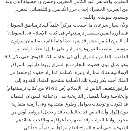
المغرب والأندلس عبد الكافى المغربى وحسن ود حسونة الذى وفد
من الجزيرة الخضراء إحدى جزر الأندلس. والتلمسانى المغربى
وسعدود شوشاى واللبدى.
ولأن سنار سرعان ما أصبحت مركزاً علمياً لسائرمناطق السودان
فقد أورد القس سبنسر ترمينغهام فى كتابه “الإسلام فى السودان”
أن القرن الثامن عشر قد شهد حدثاً هاماً قام به سليمان سولون
مؤسس سلطنة الفوروهوحفر آبار على طول الخط الرابط بين
العاصمة الفاشر بالشرق ( أى فى تجاه مملكة الفونج) حتى تلال كاقا
وهو عمل قوى خطوط التجارة مع الشرق وربط دارفور بالمراكز
الإسلامية هناك مما زاد وتيرة الأسلمة كما زاد حفيده (وخلفه) فى
الملك أحمد بكر وتيرة تلك الأسلمة بتشجيع العلماء للقدوم إلى
دارفورلتثقيف الناس فى الإسلام. (ص 90-91 من كتاب ترمينغهام).
والخلاصة وفقاً للمصادر التأريخية هى أن ثقافة السودان الشمالى
قد تكونت و توطنت بعوامل وطرق متشابهة وفى أزمنة متقاربة
دون إكراه وأن الناس قد تخالطت بأقدار تجعل الروابط أوثق من
مجرد روابط التراب وقد إنصهرت أعراقهم وتلاقحت عقائدهم
الصوفية حتى أصبح المزاج العام مزاجاً سودانياً واحداً فى