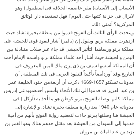
الأنساب إلى الآستانة( مقر عاصمة الخلافة فى اسطنبول) وهو
لايزال فى خزانة كتبها حتى اليوم”! فهل تستعيده دار الوثائق
المركزية؟ أتمنى ذلك.
ويتحدث الرأى الثالث أن الفونج قدموا من منطقة بحيرة تشاد حيث
ازدهرت مملكة برنو. ويقول إن (بالمر) أشار لنفوذ قوى للحبشة على
مملكة برنو.وربماهذا التأثير الحبشى قد جاء عبر صلات متبادلة بين
اليمن والحبشة حيث أشار أحد علماء مملكة برنو واسمه الإمام أحمد
أن المملكة أسسها سيف بن ذى يزن ملك اليمن المعروف فى
التاريخ.وقد أوردأيضاً تأكيداً للنفوذ العربى فى تلك المنطقة , أن
مدونات تمبكتو 1657-1669 ذكرت أن أربعةمن جنود الخليفة عمر
بن عبد العزيز قد قدموا إلى تلك الأنحاء وأسس أحدهمويدعى إدريس
مملكة كانم. وصلة الفونج ببرنو كوطن هو ما أخذ به (آركل ) فى
مدوناته عام 1940 بعد زيارة منطقة بحيرة تشاد. والإشارة إلى
الحبشة هنا وصلتها ببرنو جاءت لتعضيد رواية الفونج بأنهم من أمية
قدموا إلى السودان من الحبشة بعد مقتل جدهم هناك وهو الغمر بن
يزيد بن عبد الملك بن مروان .