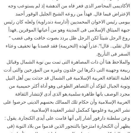
الأكاديمى المحاضر الذى فغر فاه من الدهشة إذ لم يستوعب وجه
الإعتراض فيما قال. فهدأ من روعه الشيخ الجليل الوقور أحمد
بيومى رئيس الاخوان المحمديين (أدارسة دندراوية) ولعله كان رئيس
جبهة الميثاق الإسلامى فى المدينة وهو من أعيانها الموقرين ,فهدأ
روع الرجل شيئاً لكن الرجل ظل يردد بصوت خافت وفى غضب ”
قال تقلى.. قال!”.عذراً لهذه (التخريمة) فقد قصدنا بها تخفيف وعثاء
السفر فى التأريخ.
والملاحظ هنا أن ذات المصاهرة التى تمت بين نوبة الشمال وقبائل
ربيعة وجهينة التى ذكرها ابن خلدون وغيره من المؤرخين والتى أدت
لغلبة الثقافة العربية الإسلامية فى الشمال قد حدثت بين أهل النيل
ونوبة الجبال لتؤكد أن التصاهر الطوعى وهو أداة أكثر حميمية من
مجرد الوصف بانها ظاهرة سلمية,هو الذى أدى لإنتشار الثقافة
العربية الإسلامية وأن حكام تلك الممالك بحسهم الدينى حرصوا على
نشر العربية وعلومها كمكمل لنشر العقيدة الإسلامية.
وعن سلطنة دارفور أشار إلى أنها قامت على أيدى الكنجارة. يقول :
يظهر أن الكنجارة امتزجوا بالتنجور الذين قدموا من بلاد النوبة (فى