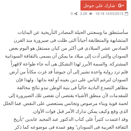
شارك علي جوجل
0
3.2K
14/03/2013 16:18
سأستنطق ما وسعتني الحيلة المصادر التأريخية عن البدايات
المتشابهة والمتطابقة أحياناً التى ظلت فى صيرورة منذ القرن
السادس عشر الميلادى فى أكثر من كيان مستقل هو اليوم بعض
السودان والتى أدت إلى ميلاد ما يمكن أن يسمى بالثقافة السودانية
المشتركة. والسمة الأبرز لهذا التشكل هى أنه جاء طواعة لاقهراً
فلم ترد رواية واحدة تشير إلى أن جيوشاً قد غزت مكاناً من أرض
السودان لترغم الناس على دين بعينه أو لغة بذاتها . ولهذا فإن
مظاهر التصدع البادية حالياً فى بنية الوطن تبدو نتائج مخالفة
للمقدمات لأن منطق الأشياء يقتضى أن تفضى تلك الصيرورة إلى
لحمة قوية وبناء مرصوص وتجانس يستعصي على النقض. فما الخلل
الذى وقع وكيف يمكن تدارك الأمر قبل فوات الأوان.
وقد اعتمدت كثيراً على كتاب الدكتور عبد المجيد عابدين “تأريخ
الثقافة العربية فى السودان” وهو عمدة فى موضوعه كما ذكر