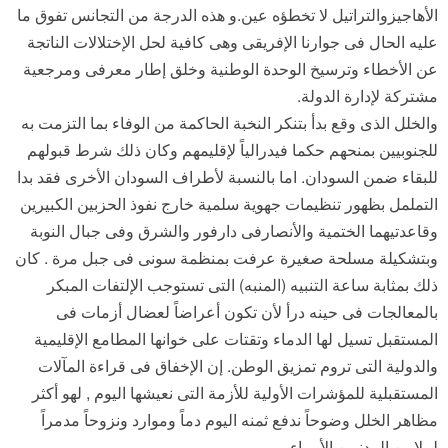
الأهاجيزوالتراتيل لا تخطؤه عين.و هذه الدرجة من التجانس تفوق ما
عليه الحال فى جوارنا الإفريقى وهى كافية لحل الإختلالات الناتجة
عن الأخطاء وترسيخ الوحدة الوطنية وخلق إطار معرفى ومرجعية
مشتركة لإدارة الدولة.
والخلل الذى وقع بدأ بتنكر النخبة الحاكمة من الوفاء بما التزمت به
للجنوبيين بمنحهم حكما فيدرالياً لإقليمهم وكان ذلك شرط قبولهم
للبقاء ضمن السودان. اما بالنسبة لأطراف السودان الأخرى فقد بدا
التململ بظهور تنظيمات جهوية سلمية خارج نفوذ الحزبين الكبيرين
وقاعدتيهما الختمية والأنصارفى دارفور والشرق وفى جبال النوبة
وبتشكيلة مسلحة صغيرة عرفت بمنظمة سونى فى جبل مرة . كان
ذلك بمثابة ساعة التنبيه (المنبه) التى تستوجب الإلتفات المبكر
بالمعالجات فى حينه درأ لأن تكون أعراضاً لعضال أزمات فى
المستقبل تسيل لها الدماء وتقتات على خوانها المطامع الإقليمية
والدولية التى تروم تمزيق الوطن. إن الإخفاق فى قراءة المآلات
المستقبلية للمؤشرات الأولية للأزمة التى نعيشها اليوم , لهو أكثر
مظاهر الخلل وضوحاً ندفع ثمنه اليوم دماً وموارد ونزوحاً مدمراً
لملايين المدنيين الأبرياء.