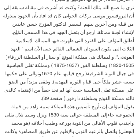
ترى ما صنع الله بتلك اللجنة؟ وكنت قد أشرت فى مقالة سابقة إلى
أن البروفسور موسى بركات الحواتى كان قد افاد بأن الجهود مبذولة
من قبله ومن آخرين بينهم السفير الدكتور المؤرخ حسن عابدين
لإنشاء لجنة مماثلة. ارجو أن يتصل الجهد فى هذا المسعى المُلِح.
أطلق المؤلف على الفترة التى ظهرت فيها الممالك الإسلامية
الثلاث التى تكون السودان الشمالى القائم حتى الآن اسم ” العهد
الفونجى”. والممالك هى مملكة الفونج أو سنار أو السلطنة الزرقاء(
1505-1820) وسلطنة الفور (1637-1875 ) ومملكة تقلى العباسية
فى جبال النوبة الشرقية( رجح قيامها عام 1570وتوالى على حكمها
تسعة عشر ملكاً حتى قيام الثورة المهدية). ونلقى مزيداً من الضؤ
على مملكة تقلى العباسية حيث أنها لم تجد حظاً من الإهتمام كالذى
نالته مملكة الفونج وسلطنة دارفور.( صفحة 39).
يقول المؤلف إن تأريخ تأسيس هذه المملكة سببه زاهد من قبيلة
الجموعية جاءإلى المنطقة حوالى سنة 1530 ونزل وسط تلال تقلى
واجتذب قلوب الأهالى من النوبة بورعه وطيب أخلاقه (هو محمد
الجعلى) واتصل بالزعيم النوبى بالإقليم عن طريق المصاهرة وكانت