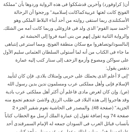
أن( كراوفورد) وآخرين قدشككوا فى هذه الرواية وردوها بأن “مملكة
الفونج كانت لغتها عربيةكماكانت إسلامية.” ورجحوا أن الرحالة
الأسكتلندى ربما استقى روايته من أحد أبناء البلاط الملكى وهو
“أحمد سيد القوم” الذى ولد فى فازوغلى وربما كانت أمه من الشلك.
والرواية الثانية تقول إنهم من بنى أمية فروا إلى الحبشة ثم
إلىالسودانوتصاهروا مع سكان منطقة الفونج. ومما استرعى إنتباهى
ما جاء فى الكتاب من أنه لما أستولى السلطان العثمانى سليم الأول
على سواكن ومصوع وأزمع الزحف إلى سنار كتب إليه عمارة
دنقس يقول:
“إنى لا أعلم الذى يحملك على حربى وإمتلاك بلادى. فإن كان لتأييد
الإسلام فإنى وأهل مملكتى عرب ومسلمون ندين بدين رسول الله
(ص). وإن كان لغرض مادى فاعلم أن أكثر أهل مملكتى عرب بادية
وقد هاجروا إلى هذه البلاد فى طلب الرزق ولاشئ عندهم تجمع منه
الجزية.” (صفحة 48). والمصدر فى الحاشية نعوم شقير الجزء 2
صفحة 74 وبه إضافة تقول إن عمارة الملك أرسل مع الخطاب كتاباً
بأنساب قبائل العرب فى السودان جمعه له الإمام السمرقندى أحد
علماء سنارفسُر سليم لذلك وعدل عن غزو سنار و أخذ كتاب