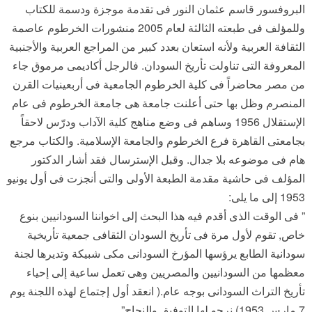
البروفسور قاسم عثمان النور فى تقدمة موجزة ودسمة للكتاب
وللمؤلف فى طبعته الثالثة لعام 2005 منشورات الخرطوم عاصمة
الثقافة العربية ولأنه استعان بعدد كبير من المراجع العربية والأجنبية
المعروفة التى تناولت تأريخ السودان. فالرجل أكاديمى مرموق جاء
من مصر محاضراً فى كلية الخرطوم الجامعية فى أربعينيات القرن
المنصرم وظل بها حتى أعلنت جامعة هى جامعة الخرطوم فى عام
الإستقلال 1956 وساهم فى وضع مناهج كلية الآداب ودرّس لاحقاً
بجامعتى القاهرة فرع الخرطوم والجامعة الإسلامية. والكتاب مرجع
هام فى موضوعه بلا جدال. وقبل الإسترسال فقد أشار الدكتور
المؤلف فى حاشية مقدمة الطبعة الأولى والتى أنجزت فى أول يونيو
1953 إلى ما يلى:
” فى الوقت الذى أقدم فيه هذا البحث إلى اخواننا السودانيين بنوع
خاص, تقوم لأول مرة فى تأريخ السودان الثقافى جمعية تأريخية
سودانية الطابع يرؤسها المؤرخ السودانى مكى شبيكة وتديرها لجنة
معظمها من السودانيين والمصريين وهى تعمل ساعية إلى إحياء
تأريخ التراث السودانى بوجه عام.( انعقد أول إجتماع لهذه اللجنة يوم
7 مارس 1953) نرجو لها التوفيق والنجاح”.