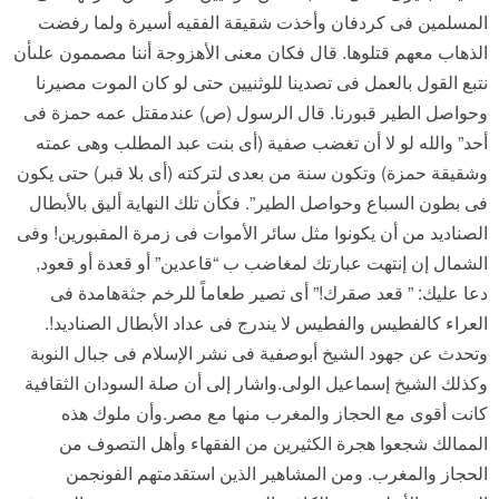
المسلمين فى كردفان وأخذت شقيقة الفقيه أسيرة ولما رفضت
الذهاب معهم قتلوها. قال فكان معنى الأهزوجة أننا مصممون علىأن
نتبع القول بالعمل فى تصدينا للوثنيين حتى لو كان الموت مصيرنا
وحواصل الطير قبورنا. قال الرسول (ص) عندمقتل عمه حمزة فى
أحد” والله لو لا أن تغضب صفية (أى بنت عبد المطلب وهى عمته
وشقيقة حمزة) وتكون سنة من بعدى لتركته (أى بلا قبر) حتى يكون
فى بطون السباع وحواصل الطير”. فكأن تلك النهاية أليق بالأبطال
الصناديد من أن يكونوا مثل سائر الأموات فى زمرة المقبورين! وفى
الشمال إن إنتهت عبارتك لمغاضب ب “قاعدين” أو قعدة أو قعود,
دعا عليك: ” قعد صقرك!” أى تصير طعاماً للرخم جثةهامدة فى
العراء كالفطيس والفطيس لا يندرج فى عداد الأبطال الصناديد!.
وتحدث عن جهود الشيخ أبوصفية فى نشر الإسلام فى جبال النوبة
وكذلك الشيخ إسماعيل الولى.واشار إلى أن صلة السودان الثقافية
كانت أقوى مع الحجاز والمغرب منها مع مصر.وأن ملوك هذه
الممالك شجعوا هجرة الكثيرين من الفقهاء وأهل التصوف من
الحجاز والمغرب. ومن المشاهير الذين استقدمتهم الفونجمن