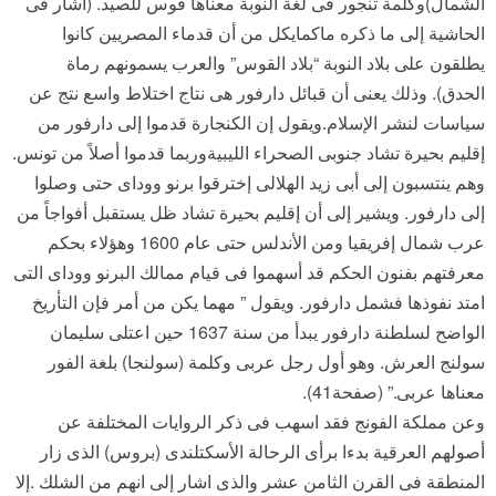
الشمال)وكلمة تنجور فى لغة النوبة معناها قوس للصيد. (أشار فى
الحاشية إلى ما ذكره ماكمايكل من أن قدماء المصريين كانوا
يطلقون على بلاد النوبة “بلاد القوس” والعرب يسمونهم رماة
الحدق). وذلك يعنى أن قبائل دارفور هى نتاج اختلاط واسع نتج عن
سياسات لنشر الإسلام.ويقول إن الكنجارة قدموا إلى دارفور من
إقليم بحيرة تشاد جنوبى الصحراء الليبيةوربما قدموا أصلاً من تونس.
وهم ينتسبون إلى أبى زيد الهلالى إخترقوا برنو ووداى حتى وصلوا
إلى دارفور. ويشير إلى أن إقليم بحيرة تشاد ظل يستقبل أفواجاً من
عرب شمال إفريقيا ومن الأندلس حتى عام 1600 وهؤلاء بحكم
معرفتهم بفنون الحكم قد أسهموا فى قيام ممالك البرنو ووداى التى
امتد نفوذها فشمل دارفور. ويقول ” مهما يكن من أمر فإن التأريخ
الواضح لسلطنة دارفور يبدأ من سنة 1637 حين اعتلى سليمان
سولنج العرش. وهو أول رجل عربى وكلمة (سولنجا) بلغة الفور
معناها عربى.” (صفحة41).
وعن مملكة الفونج فقد اسهب فى ذكر الروايات المختلفة عن
أصولهم العرقية بدءا برأى الرحالة الأسكتلندى (بروس) الذى زار
المنطقة فى القرن الثامن عشر والذى اشار إلى انهم من الشلك .إلا