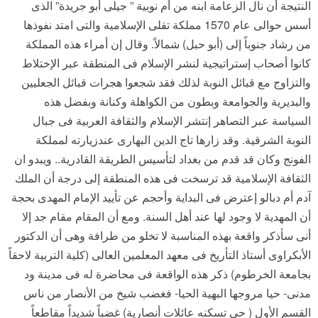
النتيجة أن نال الزعامة ابنه من أم نوبية ” جيلى أبو جريدة” الذى
أسس حوالى عام 1570 مملكة تقلى الإسلامية والتى امتد نفوذها
من رشاد جنوباً إلى (أبو حبل) شمالاً. وقال إن أمراء هذه المملكة
كانوا أصحاب إستراتيجية لنشر الإسلام فى المنطقة عبر الإختلاط
والتزاوج مع قبائل النوبة لذلك فقد شجعوا هجرات قبائل الجعليين
والبديرية والجوامعة وبطون من الكواهلة وكنانة وبفضل هذه
السياسة عبر التصاهر إنتشر الإسلام والثقافة العربية فى جبال
النوبة الشرقية. وقد زارها تاج الدين البهارى عندزيارته لمملكة
الفونج وكان قد قدم من بغداد لتأسيس الطريقة القادرية.. ويبدو ان
الثقافة الإسلامية قد ترسخت فى هذه المنطقة إلى درجة أن الملك
آدم أم دبالو إعترض فى البداية وأحجم عن تأييد الإمام المهدى بحجة
أن المهدية لا وجود لها عند أهل السنة. ومع أن المقام مقام جد إلا
أنى سأذكر واقعة بهذه المناسبة لا تخلو من طرافة وهى أن الدكتور
الأبكراوى أستاذ التأريخ فى معهد المعلمين العالى (كلية التربية لاحقاً
بجامعة الخرطوم) ذكر هذه الواقعة فى محاضرة له فى مدينة ود
مدنى- حيا مروجها البهية الحيا- فغضب شيخ من الأنصار من ناس
القسم الأول ( حى تسكنه عائلات أنصارية) غضباً شديداً مقاطعاً