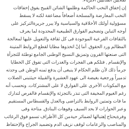
إن إخفاق النخب الحاكمة وظلمها الشائن القبيح يفوق إخفاقات
النخب المعارضة والمسلحة أضعافاً مضاعفة لكنه لا يسقط
مسؤولية أولئك الأخلاقية والسياسية ولا يبرر جريرةالتركيز على
أوجه التباين وتضخيم الفوارق الطبيعية المحدودة لما يعرف
بالثقافات الفرعية الموجودة فى كل ثقافة والتعويل عليها لمعالجة
المظالم ورد الحقوق. أما إنْ اتخذوها مطايا لقطع الروابط المتينة
التى صنعتها القرون وتمزيق النسيج الوطنى الجامع توطئة للتجزأة
والإنقسام , فتلكم هى الفجرات والغدرات التى تفوق كل الخطايا
جرماً ذلك لأن ظلم الحكام لا ينبغى أن يدفع ثمنه الوطن فى وحدته
تدميراً ورجعية بغيضة الى عهود العشيرة والقبيلة حيثتبنى الصلات
مع المكونات الأخرى على الفوارق لا على المشتركات. ونحسب أنه
رغم الغيوم المخيفة التى تنذر بالتجزئة والإنقسام فالفرص لتدارك
ما فات وتمتين الروابط بالتراضى وبالعدل والقسطاس المستقيم
وعبر الحوارات لا بحد السيف وفوهات البنادق, متاحة وفى
وفرةيحتاج إهتبالها لضمائر حيةمن كل الأطراف تسمو فوق الرغائب
والمناصب والزعامات لوقف نزيف الدم وتضميد الجراح والإحتفاظ