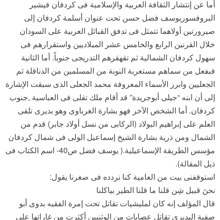
أما عن إنتشار الثقافة العربية والإسلامية فى كردفان فيشير
البروفسوريوسف فضل حسن تحت عنوان أسلمة كردفان إلى
صيرورتين أولاهما تتمثل فى تدفق القبائل العربية على السودان
خلال القرنين الرابع والخامس عشر الميلاديين واستقرارهم فى
سهول كردفان الشمالية ثم تقهقرهم التدريجى جنوباً. أما الثانية
فبفعل من سماهم مستعربة النوبة من المسلمين من الدناقلة ثم
الجعليين وابرز الأسماء المعروفة محمد الجعلى الذى سبقت الإشارة
إلى أن ابنه “جيلى أبوجريدة” قد أقام ملك تقلى فى العباسية ,جنوب
كردفان. أما الشخص الآخر فهو بشارة الغرباوى وهو بديرى تلقى
العلم على إبراهيم البولاد (الركابى من نسل أولاد جابر) قدم من
الشمال ومن ذرية بشارة الشيخ إسماعيل الولى فى شمال كردفان
مؤسس الطريقة الإسماعيلية.( يوسف فضل ص40- اسم الكتاب فى
ذيل المقالة).
استوقفنى بيت من العامية كنا نردده فى صغرنا يقول:
نحنَ قبيل شِن قلنا ما قلنا الطير بياكلنا
قال المؤلف إنه كان لمليشيات تقاتل تحت إمرة الفقيه بدوى أبو
صفية البديرى تقاتل عصابات من الوثنيين أكثرت من غاراتها على