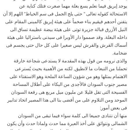
يوجد إبريق فيما نعلم يسع بغلة مهما صغرت فتلك كناية عن
الاستحالة كقوله تعالى ” حتى يلج الجمل فى سم الخياط” اللهم إلا أن
يتفنن أحدهم فيقيم بناء ضخماً على هيئة إبريق كالمبنى المقام على
النيل الأزرق قبالة جزيرة توتى على هيئة بيضة عظيمة تساق الى
داخله البغلة. وقد صمموا دار الأوبرا فى سيدنى باستراليا على هيئة
أسماك القرش والقرش ليس صغيرا على كل حال حتى يجسم فى
ضخامة.
والذى نرومه من قول بهذه المقدمة لا يستدعى شجاعة خارقة
تحملنا من التبعات ما لانطيق, لكنه من الأهمية بحيث يُسترعى
الاهتمام بمثلها وهو من شؤون الساعة الملحة وهو الاستفتاء على
مصير جنوب السودان فالأجدى من البكاء على أطلال المساحة
الفسيحة التى تقل قليلا عن مليون ميل مربع هى رقعة السودان
الموحد ومن التلاوم على من أفضى بنا الى هذا المصير اتخاذ تدابير
فى بعض أمور:
منها أن نتنادى جميعا الى كلمة سواء فيما تبقى من السودان
الشمالى ونتواثق على أخذ العبرة مما حدث ولماذا حدث وأن يكون