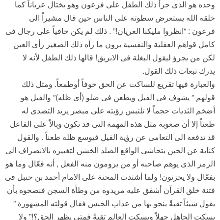
وحده هو الذى جرأ ذلك الطفل على فرعون وهو يختال عرياناً كما
خلقه الله يستعرض سطوته على الناس حين قال مشيراً الى
فرعون : “انظروا مليكنا العريان!” . ذلك لم يكن خافياً على رجال فى
كامل قواهم العقلية والنفسية يرون ما رآه ذلك الصغير رأى العين
لكن من يجرؤ ليقول البغلة فى الابريق! قالها ذلك الطفل لأنه لا
يدرك تبعات ذلك القول.
والعبارة فيها تقريع للساكت عن الحق خوفاً أوطمعاً. ومثل ذلك
قولهم ” يشوف فى الفيل ويطعن فى ضلو (أى ظله)” والفيل هو
أضخم الثديات حجماً لا تلتبس رؤيته على مبصر يريد التصدى له
طعناً إلا أن صعوبة مثل هذه المهمة التى قد تكون وبالاً على الفاعل
قد تدفعه الى التعامى عن رؤية الفيل فيوسع ظله طعناً . والقول
كناية عن الجبن بتحاشى الواقع الصلد الخشن لتغييره بالانصراف الى
الرمز الذى يوهم صاحبه أو من يرومون منه الفعل , أنه فعّال وما هو
بفعّال ولا يحزنون! ولما أشتدت المحنة على الامام أحمد بن حنبل فى
فتنة خلق القرآن أشفق عليه مريدوه من وطأة السجن فنصحوه بأن
يقول شيئاً تقيةً ينجو بها من عذاب الحبس فقال قولته المشهورة ”
يسكت الجاهل جهلاً ويسكت العالم تقيةً فمتى يظهر الحق؟!” ولا