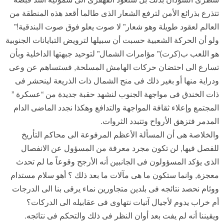
تتذرع بذرائع الأمن لترفع الشعار الذى طالما أقعد هذه المنطقة من
العالم لعقود طويلة وهو شعار” لا صوت يعلو فوق صوت البندقية!”
ولو أن الحركة الشعبية حسبت أن سبيلها لترويض التبايانات الجنوبية
هو اللعب ب(كرت)” مؤامرات الشمال” لتوحيد جبهتها الداخلية وبأن
تسارع الى احتضان حركات الهامش المسلحة, فستساهم عن وعى
ودراية منها أو بغير ذلك فى منح الشمال ذات الذريعة لينحشر فى
ذات الخندق فى مواجهة الجنوب لنشهد حقبة جديدة من “عسكرة ”
المجتمع وإعلاء ثقافة المواجهة والتدافع وهكذا نجدد الماضى الدام
المدمر فتزهق الأرواح وتتبدد الثروات.
والخلاصة هى أن المسألة الأعظم المرفوعة الى محاكم التأريخ
للفصل فيها, لن تكون مجرد معرفة من المسؤول عن الانفصال
الذى يؤكد المسؤولون فى الجانبين أنه الأرجح وقوعاً ما لم تحدث
معجزة, وانما ستكون ما هى مآلات ما بعد ذلك ؟ أهو سلام مستدام
ووئام نحصد نتائجه فى بلدين متجاورين نماء يرقى بنا الى الدرجات
أم خراب يدوم لأجيال آتيات نتهاوى فى عقابيله الى الدركات؟
ويقيننا أنه لم يفت بعد أوان النظر فى ذلك والتحكم فى نتائجه.