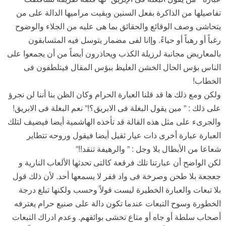
تفاصيلها من الذاكرة بفعل السنين وبقيت مراميها الدالة على من
يتحاشى وصف الوقائع والحقائق بما هى عليه من الجلاء والوضوح
رغباً أو رهباً أو حياءً. وإانا لفى مضمار يتوسل فيه المتسابقون
بالمعاريض مجانبة لرزيلة الكذب ويحاذرون أيضاً من أن يجمعوا على
الناس بؤس الحال الخشن الغليظ ببؤس المقال فيتلطفون فى
الخطاب!
ولكن ومع ذلك ها قد قلنا العبارة الحرام وكان الظن بنا أننا لن نجرؤ
على ذلك : ” مين يقول البغلة فى الابريق؟!” نعم البغلة فى الابريق!
والجرىء على مثل هذه القالة قد تأخذه الهاشمية أيضا فيضيف لتلك
العبارة عبارة أخرى ذات عيار ثقيل أيضا فيقول وروحه تتطاير
شعاعا من الأبطال بلا وجل : ” والرهيفة تنقد!!”
لكن الواضح أن عبارتنا تلك فرقعة كالتى تحدثها الألعاب النارية و
جعجعة بلا طحن وصرخة فى واد قفر لا يسمعها أحد. لأن ذلك قول
بلا تبعات والعبارة الخطيرة ليست قولاً وحسب ولكنها تبلغ درجة
الخطورة وسوح التبعات عندما تكون دالة على صنيع حرام يغترفه
أصحاب سلطة أو جاه أو متاع تخشى بوائقهم. وعدم ادراك التبعات