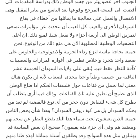
الجنوب آخر عضو يبتر من جسد الوطن ذلك بدراسة المقدمات التى
أفضت الى النتيجة المرجح وقوعها بعد التاسع من يناير المقبل وهى
الانفصال والعمل على معالجة ما يماثلها من أخطاء فى بقاع
السودان الأخرى والعيب كل العيب أن نتحدث عن مؤامرات تسعى
لتمزيق الوطن الى أربعة أجزاء ولا نفعل شيئا لمنع ذلك. ان أغلى
التضحيات الوطنية المطلوبة الآن هى منع ذلك من الوقوع. نحن
جميعا بحاجة ماسة لنزع رداء الحزبية والايدولوجية والجلوس على
صعيد واحد بتجرد وإخلاص نطمر فى أغواره المرارات والعصبيات
كآفة للنظر فقط فيما يُبقى على ولايات السودان الخمسة عشر
الباقية من جسمه وطناً واحدا يتحدى الصعاب لأنه لن يكون هناك
معنى لما نحمل من قناعات حول فلسفات الحكم اذا ضاع الوطن
الذى نطمح أن نطبق عليه تلك القناعات. وذلك فيما أرى يتطلب أن
يطرح كل شىء للنقاش دون حجر من أى نوع فالقضية لم تعد من
يحكم السودان بل هى كيف يبقى السودان؟ وهذا شأن يخص الناس
جميعا الذين يعيشون تحت سماء هذا البلد بقطع النظر عن سحناتهم
ومعتقداهم وفى أى جزء منه يقيمون؟ صحيح أن بعض الساسة قد
يهتبلون مثل هذه السوانح وقد يطلقون أسئلة مماثلة لهذه ظنا منهم