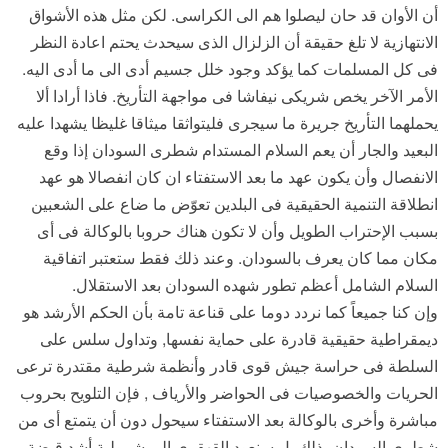
أن الأوان قد حان ليصلوا هم الى الكراسى. لكن مثل هذه الأشواق
الانتهازية لا تلغ حقيقة أن الزلزال الذى سيحدث يحتم اعادة النظر
فى كل المسلمات كما يؤكد وجود خلل جسيم أدى الى ما أدى اليه.
الأمر الآخر يخص شريكى نيفاشا فى مواجهة التأريخ. فاذا أرادا ألا
يحملهما التأريخ جريرة ما سيجرى فليتواثقا ميثاقا غليظا يشهدا عليه
البعيد والجار أن يعم السلام المستدام شطرى السودان إذا وقع
الانفصال وأن يكون عهد ما بعد الاستفتاء ان كان انفصالا هو عهد
انطلاقة التنمية الحقيقية فى البلدين تعوّض ما ضاع على الشعبين
بسبب الإحتراب الطويل وأن لا تكون هناك حروبا بالوكالة فى أى
مكان مما كان يعرف بالسودان. وعند ذلك فقط ستعتبر اتفاقية
السلام الشامل أعظم تطور شهده السودان بعد الاستقلال.
وإن كنا جميعاً كما نردد دوما على قناعة تامة بأن الحكم الأرشد هو
ديمقراطية حقيقية قادرة على حماية نفسها, وتداول سلس على
السلطة فى حراسة جيش قوى قادر وأنظمة شرطية مقتدرة ترعى
الحريات والخصوصيات فى الحواضر والأرياف , فإن التلويح بحروب
مباشرة وأخرى بالوكالة بعد الاستفتاء سيحول دون أن يتمتع أى من
شطرى السودان بذلك بل سنعود القهقرى الى شمولية أشد قبضة