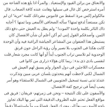
والانعتاق من براثن القيود والإستعباد . والمرءُ اذا بلغ هذه القناعة من
أمره استرخص كل غال فى سبيلها وهانت عنده كافة الصعاب. قال
مالكولم إكس مرة: اسقط من قاموس مفرداتك كلمة “حرية” ان لم
تكن مستعداً لدفع ثمنها؟ سأله الصحافى الألمعى وما ثمنها ؟ أجابه
ذاك الثائر بكلمة واحدة “الموت! ” ولم يطل به العيش حتى دفع ذلك
الثمن. وأصدقكم القول إننى لم أكن أعلم أن شأن الانفصال كان
يستبطن هذا العنفوان من المشاعر الجياشة الراغبة فيه وأن الوحدة
كانت هكذا فى الجنوب بلا نصير وأن رؤية الراحل جون قرنق
الوحدوية لم تلامس تراب الجنوب أبداً أو أنها كانت مجرد شعار.قلت
لنفسى بادى ذى بدء : ربما كان هؤلاء ذرارى من كانوا فى
معسكرات اللاجئين فى دول الجوار ولم يسبق لهم العيش فى
الشمال لكنى لاحظت أنهم يتحدثون بلسان عربى مبين وتذكرت
عندئذ تدنى نسبة تسجيل الجنوبيين فى الشمال للاستفتاء وهو أمر
يصب أيضاً فى ترجيح كفة الانفصال.
والآسفون على تلك النتيجة – ونحن فى زمرتهم- فريقان : فريق فى
مواقع الفعل تحتم عليه الظروف الدقيقة التى تمر بها البلاد تجاوز
باحة الأسف سريعاً الى معترك الفعل قضاءً مبرماً واستئصالاً دقيقاً