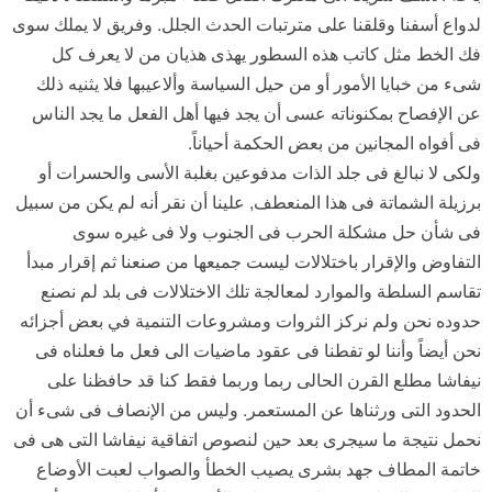
لدواع أسفنا وقلقنا على مترتبات الحدث الجلل. وفريق لا يملك سوى
فك الخط مثل كاتب هذه السطور يهذى هذيان من لا يعرف كل
شىء من خبايا الأمور أو من حيل السياسة وألاعيبها فلا يثنيه ذلك
عن الإفصاح بمكنوناته عسى أن يجد فيها أهل الفعل ما يجد الناس
فى أفواه المجانين من بعض الحكمة أحياناً.
ولكى لا نبالغ فى جلد الذات مدفوعين بغلبة الأسى والحسرات أو
برزيلة الشماتة فى هذا المنعطف, علينا أن نقر أنه لم يكن من سبيل
فى شأن حل مشكلة الحرب فى الجنوب ولا فى غيره سوى
التفاوض والإقرار باختلالات ليست جميعها من صنعنا ثم إقرار مبدأ
تقاسم السلطة والموارد لمعالجة تلك الاختلالات فى بلد لم نصنع
حدوده نحن ولم نركز الثروات ومشروعات التنمية في بعض أجزائه
نحن أيضاً وأننا لو تفطنا فى عقود ماضيات الى فعل ما فعلناه فى
نيفاشا مطلع القرن الحالى ربما وربما فقط كنا قد حافظنا على
الحدود التى ورثناها عن المستعمر. وليس من الإنصاف فى شىء أن
نحمل نتيجة ما سيجرى بعد حين لنصوص اتفاقية نيفاشا التى هى فى
خاتمة المطاف جهد بشرى يصيب الخطأ والصواب لعبت الأوضاع