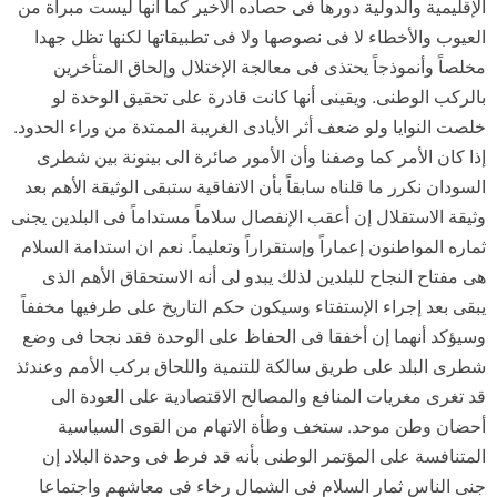
الإقليمية والدولية دورها فى حصاده الأخير كما أنها ليست مبرأة من
العيوب والأخطاء لا فى نصوصها ولا فى تطبيقاتها لكنها تظل جهدا
مخلصاً وأنموذجاً يحتذى فى معالجة الإختلال وإلحاق المتأخرين
بالركب الوطنى. ويقينى أنها كانت قادرة على تحقيق الوحدة لو
خلصت النوايا ولو ضعف أثر الأيادى الغريبة الممتدة من وراء الحدود.
إذا كان الأمر كما وصفنا وأن الأمور صائرة الى بينونة بين شطرى
السودان نكرر ما قلناه سابقاً بأن الاتفاقية ستبقى الوثيقة الأهم بعد
وثيقة الاستقلال إن أعقب الإنفصال سلاماً مستداماً فى البلدين يجنى
ثماره المواطنون إعماراً وإستقراراً وتعليماً. نعم ان استدامة السلام
هى مفتاح النجاح للبلدين لذلك يبدو لى أنه الاستحقاق الأهم الذى
يبقى بعد إجراء الإستفتاء وسيكون حكم التاريخ على طرفيها مخففاً
وسيؤكد أنهما إن أخفقا فى الحفاظ على الوحدة فقد نجحا فى وضع
شطرى البلد على طريق سالكة للتنمية واللحاق بركب الأمم وعندئذ
قد تغرى مغريات المنافع والمصالح الاقتصادية على العودة الى
أحضان وطن موحد. ستخف وطأة الاتهام من القوى السياسية
المتنافسة على المؤتمر الوطنى بأنه قد فرط فى وحدة البلاد إن
جنى الناس ثمار السلام فى الشمال رخاء فى معاشهم واجتماعا