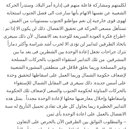
لكلمتهم ومشاركة فاعلة منهم فى إدارة أمر البلاد. وستدرأ الحركة
الشعبية عن نفسها الاتهام بأنها سارعت الى فصل الجنوب استجابة
لهوى قوى خارجية إن نعم مواطنو الجنوب بمستويات من العيش
تستأهل مسعى الحركة فى تحقيق الانفصال. ذلك لن يكون الا إذا تم :
-اطراح فكرة العودة السريعة للوحدة بعد الانفصال. لأن ذلك سيغرى
باتخاذ الطرفين لتدابير لن تؤدى الا لحرب أشد شراسة وأكثر دماراً
تترك جراحات تجعل إعادة الوحدة بين الشطرين فى بعد ما بين
المشرقين. من تلك التدابير استقواء الجنوب بالحركات المسلحة
وغير المسلحة وربما بخلق قلاقل فى منطقتى المشورة الشعبية
لإضعاف حكومة الشمال وربما العمل على اسقاطها لتحقيق وحدة
على أسس جديدة. ذلك سيغرى فى المقابل الشمال للإستقواء
بالحركات المناوئة لحكومة الجنوب والسعى لإضعاف تلك الحكومة
واسقاطها وإحلال معارضيها محلها لإعادة الوحدة مجدداً . بمثل هذه
التدابير الخطيرة ربما يحاول كل طرف تفادى تحميل التأريخ له سبة
الانفصال بالعمل على اعادة الوحدة بأى ثمن.
– والمطلوب التواثق بين الطرفين الآن بالحرص على التعاون