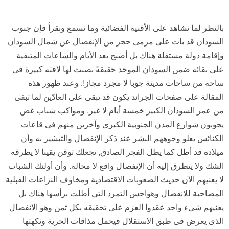
بالنظر لما نشاهد على الأقنية الفضائية وما نسمع ونقرأ فإن جنوب
السودان قد بات على مرمى حجر من الإنفصال عن شمال السودان
وإقامة دولة مستقلة هناك بل أصبح يعد الأيام والساعات المتبقية
على بقائه ضمن السودان الموحد حقيقةً نصبت لها لافتة كبيرة فى
ساحة من ساحات مدينة جوبا لا مجرد مجاز!. وعند ظهور هذه
المقالة على صفحات الجرائد يكون قد تبقى على العادّين لما تبقى
من عمر السودان الكبير خمسة أيام لا غير. ومواكب شباب غض
يجوبون شوارع المدن الجنوبية الكبرى وآخرين منهم فى قاعات
الكنائس يعلو وجوههم البشر عند ذكر الإنفصال والتبشير به وأن
ميلاده قد أطل كما يطل الفجر الصادق, تجعلك توقن يقينا لا يطرقه
الشك ولا يتطرق إليه أن الإنفصال واقع لا محالة. وأن أولئك الشباب
لا يعنيهم الآن حديث الصعوبات الاقتصادية ومخاوف النزاعات القبلية
المصاحبة للانفصال وهواجس التمرد التى أطلت برأسها هناك بل
يعنيهم شىء واحد عقدوا العزم على تحقيقه بكل ثمن وهو الانفصال
الذى يعرض فى طبق الاستقلال فيحمل مذاقات الحرية ونكهتها