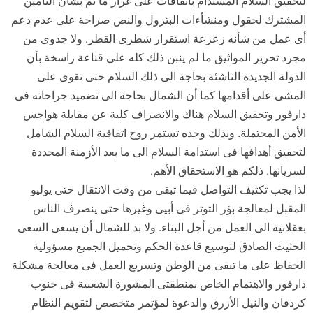
لتحقيق السلام المستدام باتفاقات على غرار ما تم بشأن التأمين
المشترك لحقول ومنشأءات البترول والنص صراحة على عدم دعم
أى عمل من شأنه زعزعة استقرار شطرى القطر. ولا جدوى من
مجرد تحرير المواثيق ما لم ينبن ذلك كله على قناعة راسخة بأن
الدولة الجديدة الناشئة بحاجة الى ذلك السلام حتى تقوى على
المشى على أقدامها كما أن الشمال بحاجة الى تضميد جراحاته فى
دارفور وتحقيق السلام هناك والانصراف كلية عن مقابلة هواجس
الأمن المحتملة. وبذلك وحده تستمر روح اتفاقية السلام الشامل
لتحقيق أهدافها فى استدامة السلام الى ما بعد الأزمنة المحددة
لسريانها. ذلكم هو الاستحقاق الأهم.
لذا يجب تكثيف التواصل فيما تبقى من وقت الانتقال حتى يوليو
المقبل لمعالجة بؤر التوتر فى أبيى وغيرها حتى ينصرف الناس
بعقلانية الى العمل من أجل البناء. ولا بد للشمال أن يسعى السعى
الحثيث الصادق لتوسيع قاعدة الحكم وتحميل الجميع مسؤولية
الحفاظ على ما تبقى من الوطن وتسريع العمل فى معالجة مشكلة
دارفور والاهتمام الخاص بمنطقتى المشورة الشعبية فى جنوب
كردفان والنيل الأزرق والدعوة لمؤتمر متخصص لتقويم النظام