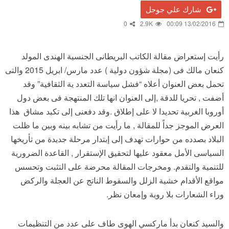
شارك علي جوجل
0
2.9K
13/02/2016 00:09
رأيت إستعراض مقالة الكاتب البريطانى الجنسية الهندى المولد
كنعان مالك فى (مجلة شؤون دولية ) عدد مارس/ ابريل 2015 والتى
تحمل بعض العنوان أعلاه “فشل سياسة التعدد ية الثقافية” وقد
أضفت , تحريا للدقة ,إلى العنوان انها تلك المنتهجة فى بعض دول
أوروبا الغربية تحديدا لا على إطلاق .وقد دفعنى إلى تكبد مشاق هذا
العرض الموجز جداً للمقالة , ما رأيت من تشابه بينه وبين ما ظلت
البلاد بصدده من حوارات تهدف إلى إبتدار مرحلة جديدة من تأريخها
السياسى الأمل معقود عليها لتحقيق الإستقرار , القاعدة الضرورية
للتنمية والتقدم. ومخرجات المقالة محرضة على التثبت وتحسس
مواقع الأقدام خشية الزلل والسقوط الناتج عن العجلة والركض
وراء الشعارات بلا روية وإمعان نظر.
والسيد كنعان بدأ ماركسي الهوى طاف على عدد من التنظيمات