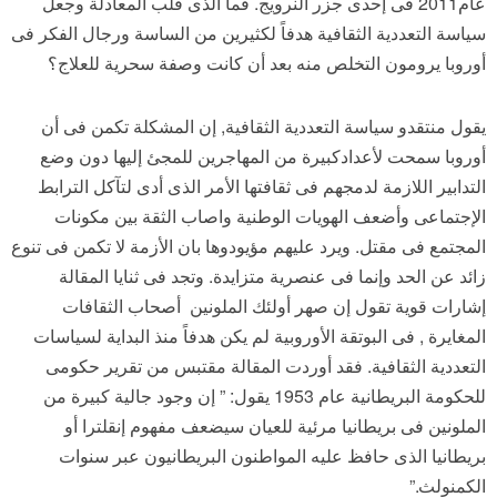
عام2011 فى إحدى جزر النرويج. فما الذى قلب المعادلة وجعل
سياسة التعددية الثقافية هدفاً لكثيرين من الساسة ورجال الفكر فى
أوروبا يرومون التخلص منه بعد أن كانت وصفة سحرية للعلاج؟
يقول منتقدو سياسة التعددية الثقافية, إن المشكلة تكمن فى أن
أوروبا سمحت لأعدادكبيرة من المهاجرين للمجئ إليها دون وضع
التدابير اللازمة لدمجهم فى ثقافتها الأمر الذى أدى لتآكل الترابط
الإجتماعى وأضعف الهويات الوطنية واصاب الثقة بين مكونات
المجتمع فى مقتل. ويرد عليهم مؤيودوها بان الأزمة لا تكمن فى تنوع
زائد عن الحد وإنما فى عنصرية متزايدة. وتجد فى ثنايا المقالة
إشارات قوية تقول إن صهر أولئك الملونين أصحاب الثقافات
المغايرة , فى البوتقة الأوروبية لم يكن هدفاً منذ البداية لسياسات
التعددية الثقافية. فقد أوردت المقالة مقتبس من تقرير حكومى
للحكومة البريطانية عام 1953 يقول: ” إن وجود جالية كبيرة من
الملونين فى بريطانيا مرئية للعيان سيضعف مفهوم إنقلترا أو
بريطانيا الذى حافظ عليه المواطنون البريطانيون عبر سنوات
الكمنولث.”