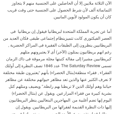
الآن الثلاثة ملايين إلا أن الحاصلين على الجنسية منهم لا يتجاوز
الثمانمائة ألف لأن شرط الحصول على الجنسية حتى وقت قريب
كان أن يكون المولود لأبوين المانيين.
أما عن تجربة المملكة المتحدة لبريطانيا فيقول إن بريطانيا فى
العصر الفيكتورى كانت تتميزبنظام إجتماعى طبقى فكان العديد من
البريطانيين ينظرون إلى الطبقات الفقيرة فى المراكز الحضرية ,
رغم انهم بريطانيون يمثلون (الآخر) أى لا يعتبرونهم مثلهم
كبريطانيين مشيرا إلى مقالة كتبتها مجلة مرموقة فى ذاك الزمان
تسمى The Saturday Review عدد 1846 تصف النظرة إلى أولئك
الفقراء , فقراء منطقة(بنثال الخضراء) بأنهم “يعتبرون طبقة مختلفة
لا نعرف الكثير عنها والذين تعد مظاهر حيواتهم مختلفة عن مظاهر
حياتنا وهم أولئك الذين لا تربطنا بهم رابطة.” ويضيف ومثلهم كتل
بشرية كبيرة من فقراء المزارعين. ويقول عن (بنثال الخضراء)
اليوم إنها تضم أغلبية من المهاجرين البنغاليين ينظر البريطانيون
إليها ذات النظرة القديمة لفقرائها من البريطانيين. ويقول إن
بريطانيا قد استقدمت عمالاً بعد الحرب من مستعمراتها فى جزر