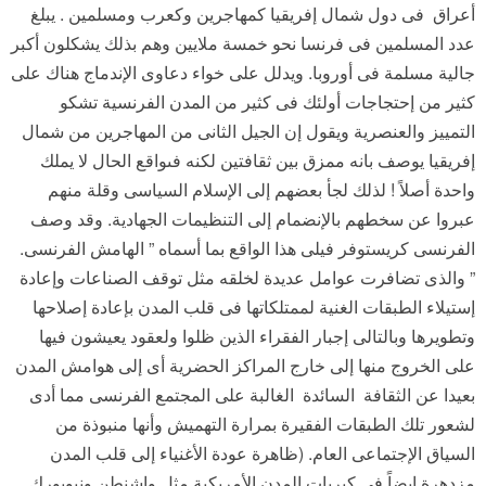
أعراق فى دول شمال إفريقيا كمهاجرين وكعرب ومسلمين . يبلغ
عدد المسلمين فى فرنسا نحو خمسة ملايين وهم بذلك يشكلون أكبر
جالية مسلمة فى أوروبا. ويدلل على خواء دعاوى الإندماج هناك على
كثير من إحتجاجات أولئك فى كثير من المدن الفرنسية تشكو
التمييز والعنصرية ويقول إن الجيل الثانى من المهاجرين من شمال
إفريقيا يوصف بانه ممزق بين ثقافتين لكنه فىواقع الحال لا يملك
واحدة أصلاً ! لذلك لجأ بعضهم إلى الإسلام السياسى وقلة منهم
عبروا عن سخطهم بالإنضمام إلى التنظيمات الجهادية. وقد وصف
الفرنسى كريستوفر فيلى هذا الواقع بما أسماه ” الهامش الفرنسى.
” والذى تضافرت عوامل عديدة لخلقه مثل توقف الصناعات وإعادة
إستيلاء الطبقات الغنية لممتلكاتها فى قلب المدن بإعادة إصلاحها
وتطويرها وبالتالى إجبار الفقراء الذين ظلوا ولعقود يعيشون فيها
على الخروج منها إلى خارج المراكز الحضرية أى إلى هوامش المدن
بعيدا عن الثقافة السائدة الغالبة على المجتمع الفرنسى مما أدى
لشعور تلك الطبقات الفقيرة بمرارة التهميش وأنها منبوذة من
السياق الإجتماعى العام. (ظاهرة عودة الأغنياء إلى قلب المدن
مزدهرة ايضاً فى كبريات المدن الأمريكية مثل واشنطن ونيويورك