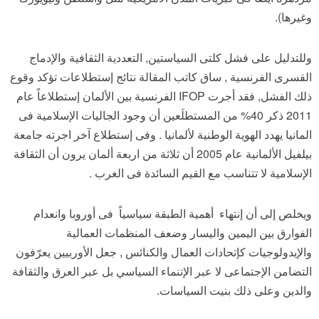
وغيرها).
وللتدليل على فشل كلتى السياستين, التعددية الثقافية والإدماج
القسرى الفرنسية , ساق كاتب المقالة نتائج إستطلاعات تؤكد وقوع
ذلك الفشل, فقد أجرت IFOP الفرنسية بين الألمان إستطلاعاً عام
2011 ذكر 40% من المستطلَعين أن وجود الجاليات الإسلامية فى
المانيا يهدد الهوية الوطنية لألمانيا . وفى إستطلاع آخر اجرته جامعة
بيلفيل الألمانية عام 2005 أن ثلاثة من اربعة ألمان يرون أن الثقافة
الإسلامية لا تتناسب مع القيم السائدة فى الغرب .
ويخلص إلى أن إنتهاء أهمية الطبقة سياسياً فى أوروبا وانعدام
الفوارق بين اليمين واليسار وضعف المنظمات العمالية
والإيدولوجيات كإتحادات العمال والكنائس , جعل الأوربيين يعرّفون
التضامن الإجتماعى لا عبر الإتنماء السياسي بل عبر العرق والثقافة
والدين وعلى ذلك بنيت السياسات.