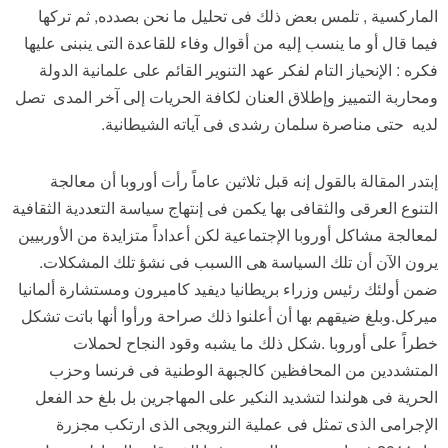
الماركسية , تلمس بعض ذلك فى تحليل ما نحن بصدده, ثم تركها
فيما قال أو ما ينسب إليه من أقوال وفاء للقاعدة التى ينبنى عليها
فكره : الإنحياز التام لفكر عهد التنوير القائم على علمانية الدولة
ومحاربة التمييز وإطلاق العنان لكافة الحريات إلى آخر المدى تصل
لديه حتى مناصرة سلمان رشدى فى آياته الشيطانية.
إبتدر المقالة بالقول إنه قبل ثلاثين عاماً رأت أوروبا أن معالجة
التنوع العرقى والثقافى بها يكمن فى إنتهاج سياسة التعددية الثقافية
لمعالجة مشاكل أوروبا الإجتماعية لكن أعداداً متزايدة من الأوربيين
يرون الآن أن تلك السياسة هى االسبب فى نشؤ تلك المشكلات.
ضمن أولئك رئيس وزراء بريطانيا ديفيد كاميرون ومستشارة ألمانيا
ميركل.وبلغ ضيقهم بها أن أعلنوا ذلك صراحة ورأوا أنها باتت تشكل
خطراً على أوروبا .شكل ذلك ما يشبه وقود النجاح لحملات
المتشددين من المحافظين كالجبهة الوطنية فى فرنسا وحزب
الحرية فى هولندا لتشديد النكير على المهاجرين بل بلغ حد الفعل
الإجرامى الذى تمثل فى عملية النرويجى الذى ارتكب مجزرة