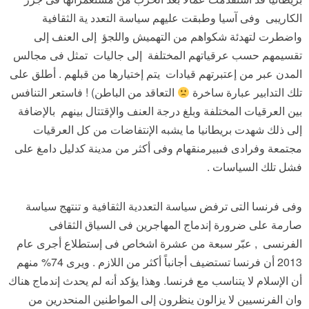
الكاريبى وفى آسيا وطبقت عليهم سياسة التعدد ية الثقافية
واضطرت لتهدئة شكواهم من التهميش واللجؤ إلى العنف إلى
تقسيمهم حسب عرقياتهم المختلفة إلى جاليات تمثل فى مجالس
المدن عبر من إعتبرتهم قيادات يتم إختيارها من قبلهم . أطلق على
تلك التدابير عبارة ساخرة
التعاقد من الباطن) ! فاستعر التنافس
بين العرقيات المختلفة وبلغ درجة العنف والإقتتال بينهم بالإضافة
إلى ذلك شهدت بريطانيا ما يشبه الإنتفاضات من كل العرقيات
مجتمعة وفرادى فىبيرمنقهام وفى أكثر من مدينة كدليل دامغ على
فشل تلك السياسات .
وفى فرنسا التى ترفض سياسة التعددية الثقافية و تنتهج سياسة
صارمة على ضرورة إندماج المهاجرين فى السياق الثقافى
الفرنسى , عبّر سبعة من عشرة اشخاص فى إستطلاع أجرى عام
2013 أن فرنسا تستضيف أجانباً أكثر من اللازم . ويرى 74% منهم
أن الإسلام لا يتناسب مع فرنسا. وهذا يؤكد أنه لم يحدث إندماج هناك
وان الفرنسيين لا يزالون ينظرون إلى المواطنين المنحدرين من