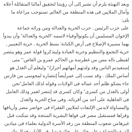
وبعد التهنئة يلزم أن نشير إلى أن رؤيتنا لتحقيق آمالنا المتفائلة أعلاه
وآمال الملايين فى هذه المنطقة من العالم, تستوجب مراعاة ما
يلى:
على حزب الرئيس . حزب الحرية والعدالة ومن ورائه جماعة
الإخوان المسلمين أن يكونواأوفياء لاسمه “الحرية والعدالة” وأن يبدوأ
بهما مسيرة الإصلاح فى أرض الكنانة: بسط الحرية , حرية التعببير ,
حرية التجمع والتنظيم وحرية العبادة وليتذكروا قولة عمر وهو ينتصر
لقبطى ناله مس من غطرسة بن الحاكم عمرو بن العاص:” متى
إستعبدتم الناس وقد ولدتهم أمهاتهم أحرارا.” وليعلم أن العدل هو
أساس الملك . وقد نسب إلى عمرأيضاً إنتصاره لمجوسى من فارس
جاء يشكو ظلم أحد عماله فى الولايات وقوله لذلك العامل”نحن
أولى بالعدل من كسرى” وكان كسرى قد إنتصر لعمر وذلك العامل
فى الجاهلية على أحد من أقربائه. وفى مناخ الحرية والعدل
والمساواة لابدمن الإلتفات لملايين الفقراء فى حواضر مصر وأريافها
وقراها فمستقبل مصر فى قواها البشرية المنتجة وقد تمكنت قبل
غيرهامن شعوب المنطقة من رفد الأسرة الدولية بعلماء فى ميادين
الذرة والفضاء و على حائز على جائزة نوبل فى الآداب هو الروائى