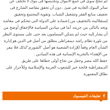
لم تنجح سوى فى جمع الأموال وتكديسها فى بنوك لا تختلف عن
سائر البنوك العادية فى شئ , دون أن تحقق مقاصد الشارع فى
تجفيف منابع الفقر وتشغيل الشباب .وتقوية المجتمع وتحقيق
إستقلاليته بالتخفيف من إعتماده على الدولة التى تتحكم فى معاشه
وتحد بالتالى من حريته. أما فى ميادين السياسة فالإخفاق أوضح من
أن يشار إليه حيث لم يتمكن المسلمون بعد حتى على مستوى النظر
من بلورة نظام راشد ديمقراطى ينطلق من أصل فى الدين هو إدارة
الشأن العام وفقاً للإرادة الشعبية هو أصل “الشورى”لذلك فلا مفر
من الإهتداء بالتجربة الإنسانية فى هذه الميادين .
حفظ الله مصر وجعل من نجاح أولى خطاها على طريق
الديمقراطية فاتحة خير للشعوب العربية والإسلامية وللأحرار على
نطاق المعمورة.
تعليقات الفيسبوك