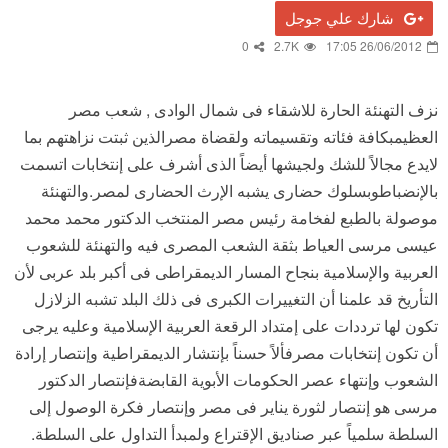
شارك علي جوجل
0
2.7K
26/06/2012 17:05
نزف التهنئة الحارة للاشقاء فى شمال الوادى , شعب مصر
العظيمبكافة فئاته وتقسيماته ولقضاة مصرالذين ثبتت نزاهتهم بما
لايدع مجالاً للشك ولجيشها أيضاً الذى أشرف على إنتخابات اتسمت
بالإنضباطوبسلوك حضارى يشبه الإرث الحضارى لمصر.والتهنئة
موصولة بالطبع لفخامة رئيس مصر المنتخب الدكتور محمد محمد
عيسى مرسى العياط بثقة الشعب المصرى فيه والتهنئة للشعوب
العربية والإسلامية بنجاح المسار الديمقراطى فى أكبر بلد عربى لأن
التأريخ قد علمنا أن التغييرات الكبرى فى ذلك البلد تشبه الزلازل
تكون لها ترددات على إمتداد الرقعة العربية الإسلامية وعليه يرجى
أن تكون إنتخابات مصرفألاً حسناً بإنتشار الديمقراطية وإنتصار إرادة
الشعوب وإنتهاء عصر الحكومات الأبوية القابضةفإنتصار الدكتور
مرسى هو إنتصار لثورة يناير فى مصر وإنتصار فكرة الوصول إلى
السلطة سلمياً عبر صناديق الإقتراع ولمبدأ التداول على السلطة.