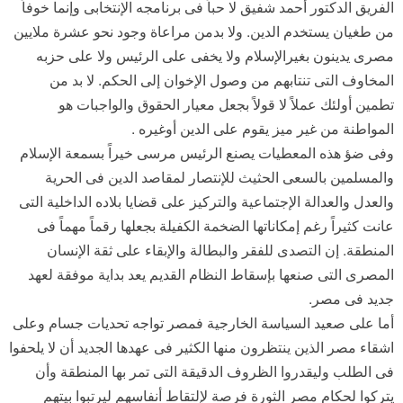
الفريق الدكتور أحمد شفيق لا حباً فى برنامجه الإنتخابى وإنما خوفاً
من طغيان يستخدم الدين. ولا بدمن مراعاة وجود نحو عشرة ملايين
مصرى يدينون بغيرالإسلام ولا يخفى على الرئيس ولا على حزبه
المخاوف التى تنتابهم من وصول الإخوان إلى الحكم. لا بد من
تطمين أولئك عملاً لا قولاً بجعل معيار الحقوق والواجبات هو
المواطنة من غير ميز يقوم على الدين أوغيره .
وفى ضؤ هذه المعطيات يصنع الرئيس مرسى خيراً بسمعة الإسلام
والمسلمين بالسعى الحثيث للإنتصار لمقاصد الدين فى الحرية
والعدل والعدالة الإجتماعية والتركيز على قضايا بلاده الداخلية التى
عانت كثيراً رغم إمكاناتها الضخمة الكفيلة بجعلها رقماً مهماً فى
المنطقة. إن التصدى للفقر والبطالة والإبقاء على ثقة الإنسان
المصرى التى صنعها بإسقاط النظام القديم يعد بداية موفقة لعهد
جديد فى مصر.
أما على صعيد السياسة الخارجية فمصر تواجه تحديات جسام وعلى
اشقاء مصر الذين ينتظرون منها الكثير فى عهدها الجديد أن لا يلحفوا
فى الطلب وليقدروا الظروف الدقيقة التى تمر بها المنطقة وأن
يتركوا لحكام مصر الثورة فرصة لإلتقاط أنفاسهم ليرتبوا بيتهم