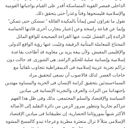
الداخلى فمصر القوية المتماسكة أقدر على القيام بواجباتها القومية
والإسلامية فليمنحوها وقتاً وعذراً حتى يتحقق ذلك.
نقول ما تقراؤن ليس إيماناً بالمكيدة القائلة ” تمسكن حتى تتمكن”
وإنما عن قناعة راسخة وعن إعتبار بتجارب أخرى قادتها الحماسة
الزائدة إلى الفشل غيّبت عنها القراءة الصحيحة للواقع الماثل
المحتاج للمعاملة المتأنية الرفيقة وغيّبت عنها رؤية الواقع الدولى
والإقليمى المعيش. ولأن بيعة يزيد بن معاوية قد أطاحت بقاعدة
إسلامية وإنسانية صلبة للحكم الراشد, هى الشورى, قد حالت دون
تراكم تجربة عربية إسلامية فى الديمقراطية تتجاوب تلقائياً مع
حاجات العصر. لذلك فالاصوب أن نسعى لتحقيق مراد
السماءمبتدئين بتحقيق كرامة الإنسان فى الحرية والمساوة مهتدين
بإجتهداتنا من التراث والعرف والتجربة الإنسانية فى ميادين
السياسة والإقتصاد والسلم المجتمعى. بذلك وفى ظل هذا الفهم
تتراكم تجاربنا وتتطور بمرور الزمن من دائرة التقليد إلى الأصالة
الأكثر شبهاً بموروثاتنا الحضارية. إن تطبيقاتنا فى ميادين الإقتصاد
الإسلامى مثلاً لا تزال متعثرة مطربة وعرجاء تبدو كالمسخ المشوه