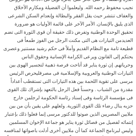
نجيب محفوظ رحمه الله. وليعلموا أن الفضيلة ومكارم الأخلاق
والعفاف تنتشر حيث يقل الفقر والبطالة وإنعدام السكن الشرعى
الذى يليق بالإنسان. الأمر الآخر على قائمة الأوليات هو ضرورة
تحقيق الوحدة الوطنية وتفرض ذلك حقيقة أن قوى الثورة التى تضم
العديدمن التيارات هى التى مكنت الرجل من الفوز طمعاً فى
قطيعة تامة مع النظام القديم وأملاً فى حكم رشيد مستنير وعصرى
يحتكم إلى القانون ويرعى الكرامة الإنسانية وحقوق الناس
وحرياتهم. إن ثورة يناير قد أتاحت فرصة ذهبية لتجسير الهوى بين
التيارات الوطنية والعروبية والإسلامية فى مصرفليحرص الرئيس
مرسى على تقوية اللحمة بين هذه التيارات التى تستقطب أعداداً
مقدرة من الشباب . وحسناً فعل الرجل بالتعهد بإشراك تلك القوى
فى مؤسسة الرئاسة وفى إسناد رئاسة الحكومة لرجلمن خارج
حزبه ينال رضاء تلك القوى الثورية. ولعلهم على يقين بأن من بين
ملايين المصريين الذين صوتوا للدكتور مرسى إنما فعلوا ذلك بإعتبار
إنتمائه لفصيل من فصائل ثورة يناير هو جماعة الإخوان المسلمين
وليس لبرنامج الجماعة كما أن ملايين أخرى أدلت باصواتها لمنافسه