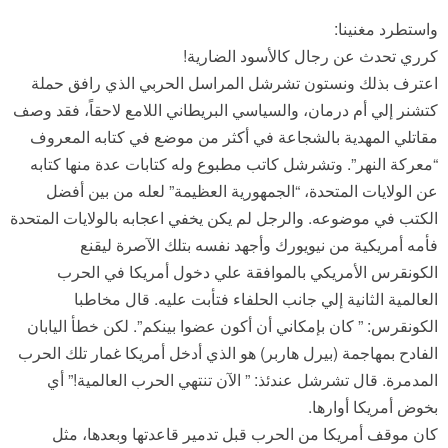
واستطرد مغنينا:
كرري تحدث عن رجال كالأسود الضارية!
اعترف بذلك ونستون تشرشل المراسل الحربي الذي رافق حملة
كتشنر إلي أم درمان، والسياسي البريطاني اللامع لاحقاً، فقد وصف
مقاتلي المهدية بالشجاعة في أكثر من موضع في كتابه المعروف
“معركة النهر”. وتشرشل كاتب مطبوع وله كتابات عدة منها كتابه
عن الولايات المتحدة، “الجمهورية العظيمة” لعله من بين أفضل
الكتب في موضوعه. والرجل لم يكن يخفي اعجابه بالولايات المتحدة
فأمه أمريكية من نيويورك وأجهد نفسه بتلك الآصرة ليقنع
الكونقرس الأمريكي بالموافقة علي دخول أمريكا في الحرب
العالمية الثانية إلي جانب الحلفاء فتأبت عليه. قال مخاطبا
الكونقرس: ” كان بإمكاني أن أكون عضوا بينكم”. لكن خطأ اليابان
الفادح بمهاجمة (بيرل هاربر) هو الذي أدخل أمريكا غمار تلك الحرب
المدمرة. قال تشرشل عندئذ: ” الآن تنتهي الحرب العالمية!” أي
بخوض أمريكا أوارها.
كان موقف أمريكا من الحرب قبل تدمير قاعدتها وبعدها، مثل