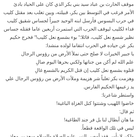
موقف الحارث بن عباد سيد بني بكر الذي كان على الحياد بادئ
الأمر فرغب في التوسط بين بكر، قبيلته، وبين تغلب بعد مقتل كليب
في حرب البسوس فأرسل ابنه الوحيد جبيراً لجساس شقيق كليب
فداء لكليب ليوقف الحرب التي استمرت أربعين عاما فقتله جساس
نظير شسع نعل كليب، قائلا:” بوء بشسع نعل كليب!” فخرج حكيم
بكر عن حياده في الحرب انتقاما لولده منشدا:
يا جبير الخيرات لا صلح حتى نملأ الأرض من رؤوس الرجال
علم الله لم أكن من جناتها ولكني بحرها اليوم صالِ
قتلوه بشسع نعل كليب إن قتل الكريم بالشسع غالِ
وهزمت بكر تغلباً شر هزيمة وملأت الأرض من رؤوس الرجال علي
يد زعيمها الحكيم الفارس.
واستطر شاعرنا:
خاضوا اللهيب وشتتوا كتل الغزاة الباغية!
ثم قال:
ما هان أبطال لنا بل فر جند الطاغية!
ليس في تلك الواقعة قطعاً.
ولكن لا بأس فقد أوصي النبي عليه الصلاة والسلام سعد بن معاذ