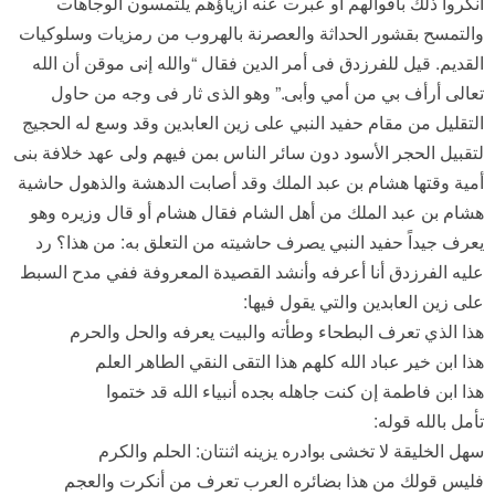
أنكروا ذلك بأقوالهم أو عبرت عنه أزياؤهم يلتمسون الوجاهات
والتمسح بقشور الحداثة والعصرنة بالهروب من رمزيات وسلوكيات
القديم. قيل للفرزدق فى أمر الدين فقال “والله إنى موقن أن الله
تعالى أرأف بي من أمي وأبى.” وهو الذى ثار فى وجه من حاول
التقليل من مقام حفيد النبي على زين العابدين وقد وسع له الحجيج
لتقبيل الحجر الأسود دون سائر الناس بمن فيهم ولى عهد خلافة بنى
أمية وقتها هشام بن عبد الملك وقد أصابت الدهشة والذهول حاشية
هشام بن عبد الملك من أهل الشام فقال هشام أو قال وزيره وهو
يعرف جيداً حفيد النبي يصرف حاشيته من التعلق به: من هذا؟ رد
عليه الفرزدق أنا أعرفه وأنشد القصيدة المعروفة ففي مدح السبط
على زين العابدين والتي يقول فيها:
هذا الذي تعرف البطحاء وطأته والبيت يعرفه والحل والحرم
هذا ابن خير عباد الله كلهم هذا التقى النقي الطاهر العلم
هذا ابن فاطمة إن كنت جاهله بجده أنبياء الله قد ختموا
تأمل بالله قوله:
سهل الخليقة لا تخشى بوادره يزينه اثنتان: الحلم والكرم
فليس قولك من هذا بضائره العرب تعرف من أنكرت والعجم