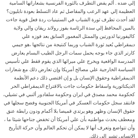
إلي ضده . ألم يفض التطرف بالثورة الفرنسية بشعاراتها السامية
العظيمة إلي عهد الرعب والمقاصل ثم عاد التسلط بعودة نابليون؟
لقد أحدث تطرف ثورة الشباب في الستينيات ردة فعل قوية جاءت
بالمين المحافظ إلي سدة الرئاسة بفوز رولاند ريقان والي ولاية
كاليفورنيا لدورتين والممثل المغمور السابق بعد فوزه علي
ديمقراطي بُعيد ثورة الشباب وربما كنتيجة من نتائجها ،هو جيمي
كارتر الذي جاء بوجه يحمل سمات الرجل الطيب البسام يعارض
المدرسة الواقعية ويخرج علي ميراثها الذي يقوم فقط علي تأسيس
السياسة الخارجية علي مصالح أمريكا وإن تعارض ذلك مع شعارات
الديمقراطية وحقوق الإنسان بل و إن اقتضي ذلك دعم الأنظمة
الديكتاتورية واسقاط حكومات جاءت بالاقتراع الديمقراطي الحر
كحكومة محمد مصدق في ايران وحكومة سلفادور ألنبي في تشيلي،
فانتقد سجل حكومات العسكر في أمريكا الجنوبية وفضح سجلها في
حقوق الإنسان وظهر وهو يرتدي قميصا بلا أكمام ودون رابطة عنق
ومعطف يحدث مواطنيه بأن علي أمريكا أن تخفض جناحها شيئا ما ،
وأن تتواضع وتعرف أنها لا يمكن أن تحكم العالم وأن حركة التأريخ
الإنساني تشير إلي ذلك.