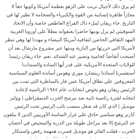
لم يرق ذلك لأجيال تربت على الزهو بعظمة أمريكا وكونها حقاً لا
مجازاً ظاهرة إنسانية من القوة والكبرياء والضخامة لا نظير لها في
التاريخ .جاء ريقان لملء ذاك الفراغ العاطفي خاصة وأن الاتحاد
السوفيتي لم يزل يومها حاضرا بعنفوانه مطلاً على أوروبا الغربية
المهد الثقافي الحاضن لثقافية أمريكا البيضاء و مهددا لها وهي تنظر
لأمريكا التي حررتها من النازية وبنتها عبر مشروع مارشال بعد أن
أصبحت أنقاضاً كحامية ونصير عند الشدائد. نعم. جاء ريقان رئيسا
للولايات المتحدة الأمريكية على قدر أيها السادة والسيدات!
أستفسرنا أستاذنا ريتشارد موري وهومن أساتذة العلوم السياسية
المعروفين علي نطاق أمريكا عمن فاز بالمناظرة التي تمت بين
الرئيس ريقان وهو يخوض انتخابات عام ١٩٨٤ الرئاسية لإعادة
انتخابه لفترة رئاسية ثانية ضد مرشح الحزب الديمقراطي ( وولتر
مونديل ) الذي كان قد شغل منصب نائب الرئيس تحت الرئيس
كارتر وهو سياسي حاذق علي غرار الساسة الأوربيين الذين لا يبلغون
حد الترشح إلا بعد مراحل طويلة من الدربة والتمحيص في أحضان
الحزب ، فقلت الفائز هو مونديل فسرت همهمة رفض واستنكار