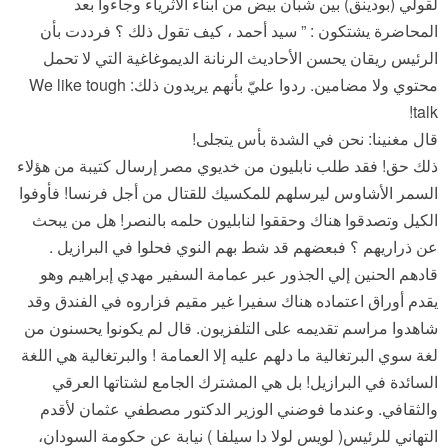
لقولي (بودينق) بين شبان بيض من أبناء الأثرياء وجاءوا بعد
المحاضرة يشتكون : ” سيد أحمد ، كيف تقول ذلك ؟ فرددت بأن
الرئيس ريقان يحسن الأحاديث الرنانة الديموغاغية التي لا تحمل
محتوي ولا مضامين. ردوا عليّ بأنهم يريدون ذلك: We like tough
talk!
قال مغنينا: نحن في الشدة بأس يتجلى!
ذلك حق! فقد طلب نابليون من خديوي مصر إرسال كتيبة من هؤلاء
السمر الأشاوس ليرسلهم للمكسيك للقتال من أجل فرنسا! فأوفوا
الكيل وتصدقوا هناك وحققوا لنابليون حلمه بالنصر! هل من يبحث
عن ذراريهم ؟ فبعضهم قد شط بهم النوي فحلوا في البرازيل .
قادهم الحنين إلي الجذور عبر عمامة السفير مهدي إبراهيم وهو
يقدم أوراق اعتماده هناك سفيرا غير مقيم فزاروه في الفندق وقد
شاهدوا مراسم تقديمه على التلفزيون. قال لم يكونوا يحسنون من
لغة سوي البرتغالية ما دلهم عليه إلا العمامة ! والبرتغالية هي اللغة
السائدة في البرازيل! بل هي المشترك الجامع لشتاتها العرقي
والثقافي. وعندما فوضني الوزير الدكتور مصطفي عثمان لأقدم
التهاني للرئيس( لويس لولا دا سيلفا ) نيابة عن حكومة السودان،