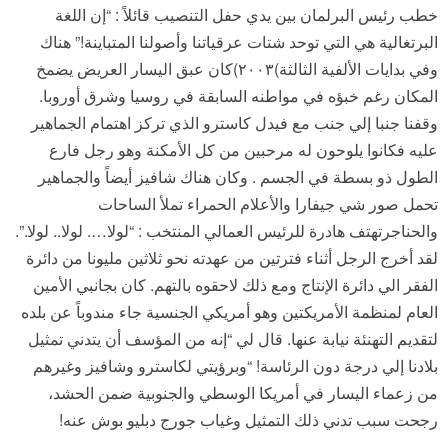
خطب رئيس البرلمان بين يدي حفل التنصيب قائلاً : “إن اللغة
البرتغالية هي التي توحد شتات عرقياتنا وأصولنا المتباينة!” هناك
وفي بدايات الألفية الثالثة)٢٠٠٣)كان عبق اليسار العريض يضمخ
المكان رغم خبؤه في مواطنه السابقة في روسيا وشرق أوروبا.
وقفنا جنبا إلي جنب مع فيدل كاسترو الذي تركز اهتمام الجماهير
عليه فكانوا يلوحون له مرحبين من كل الأمكنة وهو رجل فارع
الطول ذو بسطة في الجسم . وكان هناك شافيز أيضاً والجماهير
تحمل صور شي جيفارا والأعلام الحمراء تملأ الساحات
والحناجرتهتف هادرة للرئيس العمالي المنتخب : “لولا…. لولا.. لولا.”.
لقد أخرج الرجل أثناء فترتين من عهدته نحو ثلاثين مليونا من دائرة
الفقر الي دائرة الإنتاج ومع ذلك لاحقوه بالتهم. كان بجانبي الأمين
العام لمنظمة الأمريكتين وهو أمريكي الجنسية جاء مندوباً عن بلده
لتقديم التهنئة نيابة عنها. قال لي “إنه من المؤسف أن يتدني تمثيل
بلادنا إلي درجة دون الرئاسة! “وبرؤيتي لكاسترو وشافيز وغيرهم
من زعماء اليسار في أمريكا الوسطي والجنوبية ضمن الحشد،
رجحت سبب تدني ذلك التمثيل وغياب جورج دبليو بوش عنه!