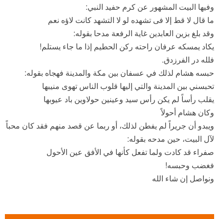
وفيها البيت المشهور عن كرم حفيد النبي:
ما قال لا قط إلا فى تشهده لو لا التشهد كانت لاؤه نعم
وقد بلغ بزين العابدين غاية الرفعة مدحا بقوله:
يكاد يمسكه عرفان راحته ركن الحطيم إذا ما جاء يستلم!
فلله در الفرزدق.
حبسه هشام لذلك في عسفان بين مكة والمدينة فهجاه بقوله:
تحبسني بين المدينة والتي إليها قلوب الناس تهوى منيبها
يقلب رأساً لم يكن رأس سيد وعينين حولاوين باد عيوبها
وكان هشام أحولاً
ويبدو أن جريراً لم يفطن لذلك، أو ربما عن قصد منهم فقد كان محباً
لآل البيت، حين مدحه بقوله:
صفراء قد كادت ولما تفعل كأنها في الأفق عين الأحول
فغضب وحبسه!
ونواصل إن شاء الله