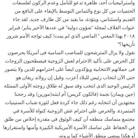
واستراتيجيات أجد، ظاهرة تدعو للتأمل وعدم الركون لفلسفات
الحتميات من كل نوع والتماس التوسط بالإبقاء على النافع من
القديم واستئناس، وبتؤدة، ما يفيد من كل طارف جديد. لقد جاء
عنوات الغلاف لمجلة “شؤون دولية” في عددها الأخير يناير/ فبراير
٢٠١٨ بهذا المعني ” الماضي الذي لم يمت! كيف تواجه الأمم شرور
تأريخها؟”
نقول ولا يزال المترشحون للمناصب السامية فى أمريكا يحرصون
كل الحرص على تأكيد الاحترام لعش الزوجية فيصطحبون الزوجات
فى حملاتهم الانتخابية ويؤكدون ايضاً على احترامهم للدين ولا يتصور
حتى الآن انتخاب رئيس للبلاد أعزب. وقيل إن رولاند ريقان هو
الرئيس الوحيد الذى انتخب وقد سبق له طلاق زوجته الأولى الممثلة
(جين ويمان) نجمة (فالكون كريس) أم ابنته(مورين) وقد رجحنا
مجتهدين أن انتخابه رغم ذلك جاء كردة فعل لثورة شباب الستينيات
المتمردة. والحرص علي احترام عش الزوجية كنواة للأسرة في
مجتمع متماسك منطقه أن كيف الوثوق في مقدرة إخلاص من طلق
في الحفاظ على تماسك الأسرة الأمريكية الكبيرة وأمنها واستقرارها
أو هكذا يمضى منطق الأشياء كما يرونه.