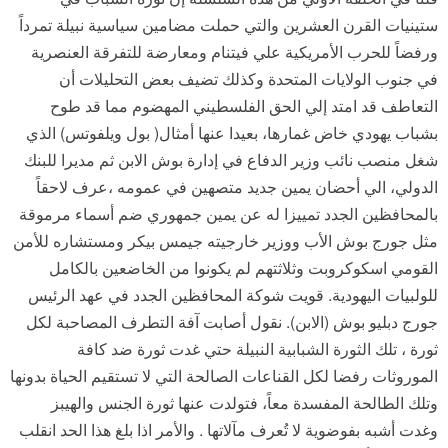
ستينيات القرن العشرين والتي حملت مضامين سياسية نبيلة تمرداً
ورفضاً للحرب الأمريكية علي فيتنام ومعارضة للتفرقة العنصرية
في جنوب الولايات المتحدة وكذلك تضيف بعض التحليلات أن
التعاطف قد امتد إلي الحق الفلسطيني المهضوم مما قد طوح
بشباب يهودي خاض غمارها، بعيدا عنها أمثال( بول ويلفوتس) الذي
شغل منصب نائب وزير الدفاع في إدارة بوش الابن ثم مديرا للبنك
الدولي، الي أحضان يمين جديد متصهين في عمومه ،عرف لاحقاً
بالمحافظين الجدد تمييزا له عن يمين جمهوري ضم أسماء مرموقة
مثل جورج بوش الأب ووزير خارجيته جيمس بيكر ومستشاره للأمن
القومي اسكوكروبت وثلاثتهم لم يكونوا من الخاضعين بالكامل
للولبيات اليهودية. قويت شوكة المحافظين الجدد في عهد الرئيس
جورج دبليو بوش (الابن). نقول أصابت آفة التطرف المصاحبة لكل
ثورة ، تلك الثورة الشبابية النبيلة حتي غدت ثورة ضد كافة
الموروثات رفضا لكل القناعات الصالحة التي لا تستقيم الحياة بدونها
وتلك الطالحة المفسدة معاً، فتولدت عنها ثورة الجنس والهيبز
وغدت أشبه بفوضوية لا تُعرف مآلاتها . والأمر اذا بلغ هذا الحد انقلب