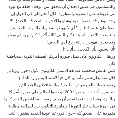
والمسلمون في ضيق الخندق أن يتحقق من موقف حلفه مع يهود
بني غريظة علي النصرة والمؤازرة. قال ألحنوا لي في القول إن
وجدتموهم قد نقضوا العهد وشايعوا الأحزاب المحدقة بالخندق “لا
تفتوا عليّ عضد الناس!” أي لا تهبطوا بمعنويات القوات المحاصَرة.
جاء سعد بالأخبار السيئة فكبر النبي “الله أكبر!” كأن يهود لم يفعلوا.
وقد يغدو التهويش دريئة ردع لدي البعض:
“أنا الشين…أنا الكعب…. أنا…”!
وريقان الكاوبوي كان يمثل صورة أمريكا العميقة القوية المحافظة
كان
كمن تقمص شخصية صديقه الممثل الكاوبوى الأول (جون وين) بل
قال عنه يطريه مرة أنه لو كان حياً لأسند إليه وزارة الدفاع!
وغرست تلك الفترة بادرة ما عرف بالمحافظين الجدد الذين
استثمروا أحداث سبتمبر 2001 ليصنعوا العالم على صورة أمريكا
وبالقوة. وقد أوردنا فيما تقدم أن بعض رموز المحافظين الجدد كانوا
فى زمرة شباب تلك الثورة ! وظاهرة التناوب بين ليبرالية مطلقة
متمردة على القديم كله –دون فرز- ثم عودة القديم بعنفوان أشد