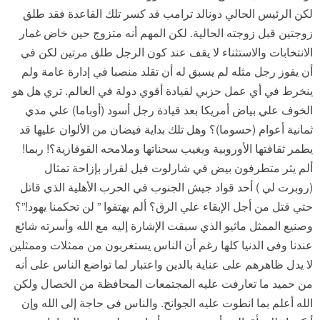
لكن الرئيس الحالي دونالد ترامب قد كسر تلك القاعدة فقد طلق
زوجتين قبل زوجته الحالية. لكن المهم أنه متزوج حين خاض غمار
الانتخابات والاستثناء لا يقف عند كون الرجل طلق مرتين لكن في
أن يفوز رجل مثله لم يسبق له أن تقلد منصبا في إدارة عامة ولم
ينخرط في أي عمل حزبي لقيادة أقوي دولة في العالم. تري هل هو
الخوف علي بياض أمريكا بعد قيادة رجل أسود (أوباما) علي مدي
ثمانية أعوام (حسوما)؟ وهل تلك بداية فيضان من الألوان عليها قد
يطمر ثقافتها الأوروبية ويغيب سحناتها وملامحه القوقازية؟! ربما!
ألم يثر متطرفون بيض في شارلوت فيل لقرار بإزاحة تمثال
(روبرت لي ) أحد قواد جيش الجنوب في الحرب الأهلية الذي قاتل
حتي قتل من أجل الإبقاء علي الرق؟ ألم يهتفوا ” لن تحكمنا يهود!”؟
وصنيع الممثل ماثيو الذي سبقت الإشارة إليه مع الله وأسرته شائع
عندنا وفى الدنيا كلها رغم أن الناس يستغربون من ممثلات وممثلين
لا يدل ظاهرهم على عناية بالدين واعتبار لما تواضع الناس على أنه
من حميد ما تعارفت عليه المجتمعات المحافظة من الخصال ولكن
الله أعلم بما انطوت عليه الجوانح. والناس فى حاجة إلى الله وإن