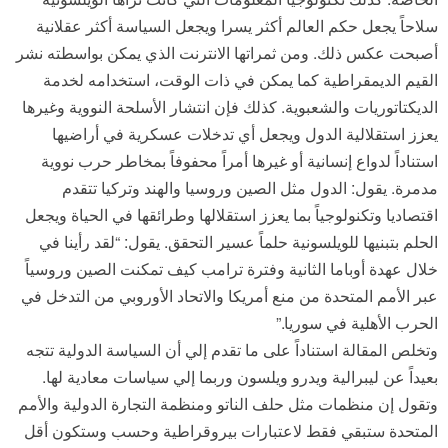
سلاحاً يجعل حكم العالم أكثر يسرا ويجعل السياسة أكثر عقلانية
أصبحت عكس ذلك. ومن ثمراتها الانترنت الذي يمكن بواسطته نشر
القيم الديمقراطية كما يمكن في ذات الوقت، استخدامه لخدمة
الديكتاتوريات والشعبوية. كذلك فإن انتشار الأسلحة النووية وغيرها
يعزز استقلالية الدول ويجعل أي تدخلات عسكرية في أراضيها
استناداً لدواع إنسانية أو غيرها أمراً محفوفاً بمخاطر حرب نووية
مدمرة. يقول: الدول مثل الصين وروسيا والهند وتركيا تتقدم
اقتصاديا وتكنولوجياً بما يعزز استقلالها وطرائقها في الحياة ويجعل
الحلم بتبنيها للويلسونية حلماً عسير التحقق. يقول: “لقد رأينا في
خلال عهدة أوباما الثانية وفترة ترامب كيف تمكنت الصين وروسياً
عبر الأمم المتحدة من منع أمريكا والاتحاد الأوروبي من التدخل في
الحرب الأهلية في سوريا.”
وتخلص المقالة استناداً على ما تقدم إلي أن السياسة الدولية تتجه
بعيداً عن ليبرالية ويدرو ويلسون وربما إلي سياسات معادية لها.
وتقول إن منظمات مثل حلف الناتو ومنظمة التجارة الدولية والأمم
المتحدة ستبقي فقط لاعتبارات بيروقراطية وحسب وستكون أقل