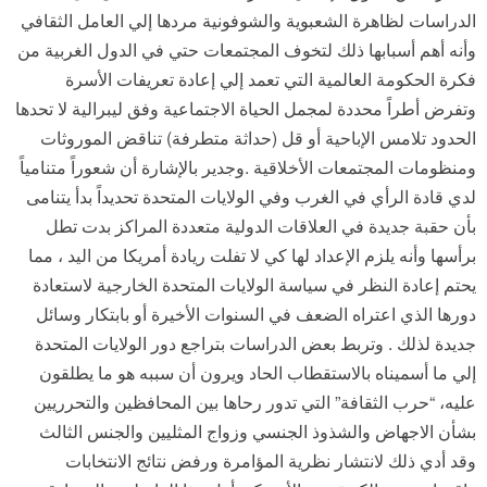
الدراسات لظاهرة الشعبوية والشوفونية مردها إلي العامل الثقافي
وأنه أهم أسبابها ذلك لتخوف المجتمعات حتي في الدول الغربية من
فكرة الحكومة العالمية التي تعمد إلي إعادة تعريفات الأسرة
وتفرض أطراً محددة لمجمل الحياة الاجتماعية وفق ليبرالية لا تحدها
الحدود تلامس الإباحية أو قل (حداثة متطرفة) تناقض الموروثات
ومنظومات المجتمعات الأخلاقية .وجدير بالإشارة أن شعوراً متنامياً
لدي قادة الرأي في الغرب وفي الولايات المتحدة تحديداً بدأ يتنامى
بأن حقبة جديدة في العلاقات الدولية متعددة المراكز بدت تطل
برأسها وأنه يلزم الإعداد لها كي لا تفلت ريادة أمريكا من اليد ، مما
يحتم إعادة النظر في سياسة الولايات المتحدة الخارجية لاستعادة
دورها الذي اعتراه الضعف في السنوات الأخيرة أو بابتكار وسائل
جديدة لذلك . وتربط بعض الدراسات بتراجع دور الولايات المتحدة
إلي ما أسميناه بالاستقطاب الحاد ويرون أن سببه هو ما يطلقون
عليه، “حرب الثقافة” التي تدور رحاها بين المحافظين والتحرريين
بشأن الاجهاض والشذوذ الجنسي وزواج المثليين والجنس الثالث
وقد أدي ذلك لانتشار نظرية المؤامرة ورفض نتائج الانتخابات