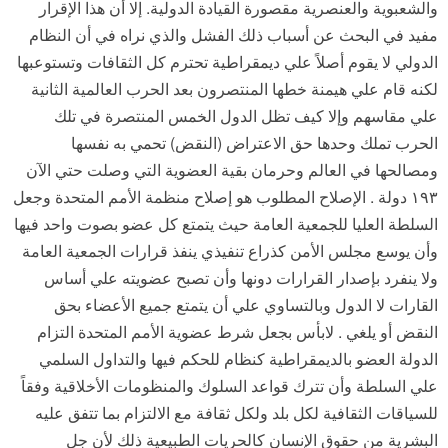
والشعبوية والعنصرية مقصورة القيادة الدولية. إلا أن هذا الإقرار
مفيد في البحث عن أسباب ذلك الفشل والذي نراه في أن النظام
الدولي لا يقوم أصلاً علي ديمقراطية تحترم كل الثقافات وتستوعبها
لكنه قام علي هيمنة خطها المنتصرون بعد الحرب العالمية الثانية
علي مقاسهم وإلا كيف تظل الدول الخمس المنتصرة في تلك
الحرب تملك وحدها حق الاعتراض (النقض) تحمي به نفسها
ومصالحها في العالم وحرمان بقية العضوية التي وصلت حتي الآن
١٩٣ دولة . الإصلاح المطلوب هو إصلاح منظمة الأمم المتحدة وجعل
السلطة العليا للجمعية العامة حيث يتمتع كل عضو بصوت واحد فيها
وأن يوسع مجلس الأمن كذراع تنفيذي ينفذ قرارات الجمعية العامة
ولا ينفرد بإصدار القرارات دونها وأن تصبح عضويته علي أساس
القارات لا الدول وبالتساوي علي أن يتمتع جميع الأعضاء بحق
النقض أو يلغي . لابأس بجعل شرط عضوية الأمم المتحدة التزام
الدولة العضو بالديمقراطية كنظام للحكم فيها والتداول السلمي
علي السلطة وأن تترك قواعد السلوك والمنظومات الأخلاقية وفقاً
للسياقات الثقافية لكل بلد ولكل ثقافة مع الالتزام بما تتفق عليه
البشرية من حقوق الإنسان كالحريات الطبيعية ذلك لأن جل