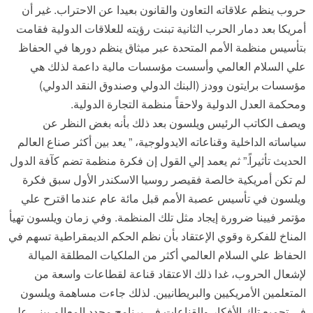
حروب ينظم علاقاته التعاون والقانون بعيدا عن الاحتراب. غير أن
أمريكا بعد دمار الحرب الثانية تبنت رؤيته للعلاقات الدولية فقامت
بتأسيس منظمة الأمم المتحدة عبر ميثاق ينظم دورها في الحفاظ
علي السلام العالمي وأسست مؤسسات مالية داعمة لذلك هي
مؤسسات برايتون وودز (البنك الدولي وصندوق النقد الدولي)
ومحكمة العدل الدولية ولاحقاً منظمة التجارة الدولية.
ويصف الكاتب الرئيس ويلسون بعد ذلك بأنه بغض النظر عن
سياساته الداخلية وقناعاته الايدولوجية، ” يعد بين أكثر صناع العالم
الحديث تأثيراً.” ثم يعمد إلي القول إن فكرة منظمة تضم كآفة الدول
لم تكن أمريكية خالصة فقيصر روسيا الاسكندر الأول سبق فكرة
ويلسون في تأسيس عصبة الأمم قبل مائة عام عندما اقترح علي
مؤتمر فيينا ضرورة إيجاد مثل تلك المنظمة. وفي زمان ويلسون تهيأ
المناخ للفكرة وقوي الإعتقاد بأن نظم الحكم الديمقراطية تسهم في
الحفاظ علي السلام العالمي أكثر من الملكيات المطلقة الميالة
لإشعال الحروب، غدا ذلك الاعتقاد قناعة لقطاعات واسعة من
المتعلمين الأمريكيين والبريطانيين. لذلك جاءت مساهمة ويلسون
في تجميع تلك الأفكار والقناعات في برنامج محدد المعالم يبني علي