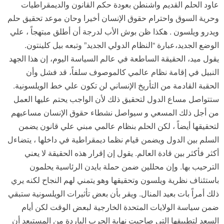
عاود الحلم القديم واشنطن بعودة حكم القانون والديمقراطيات
وحرية السوق واحترام حقوق الإنسان أخيرا وحان موعد تحقيق حلم
ويدرو ويلسون . هكذا ظن بوش الأب لدرجة أن أطلق مبتهجاً ، علي
الوضع الجديد،عبارة “النظام الدولي الجديد” وتبعه بيل كلينتون.
يقول ميد، الحقيقة الساطعة في عالم السياسة اليوم، إن هذا الجهد
النبيل في إقامة نظام عالمي كالموصوف سلفاً، قد فشل وأن
الحقبة القادمة من التأريخ الإنساني لن تكون علي خط الويلسونية.
ستتواصل مساع الدول لتحقيق ذلك لأن الواجب يحتم عليها العمل
من أجل ذلك المسعي و سيواصل نشطاء حقوق الإنسان مساعيهم
لتحقيقها أيضاً ، لكن الحلم بنظام عالمي مبني علي قانون يضمن
السلم بين الدول ويضمن قيام نظما ديمقراطية في داخلها ، يتضاءل
أكثر فأكثر بين قادة العالم. يقول إن إقرار هذه الحقيقة لا يعني
الترحيب بها. وإن محللين ضمن حملة بايدن الرئاسية يحلمون
باستئناف نظرية ويلسون وتحقيقها وهو يتمني لهم النجاح لكنه يري
ذلك أمراً بات بعيد المنال. ويقر بأن بعض تأثيرات الويلسونية ستبقي
ضمن سياسة الولايات المتحدة الخارجية لبعض الوقت لكن أيام
السعد لتطبيقها التي صاحبت نهاية الحرب الباردة من المستبعد أن