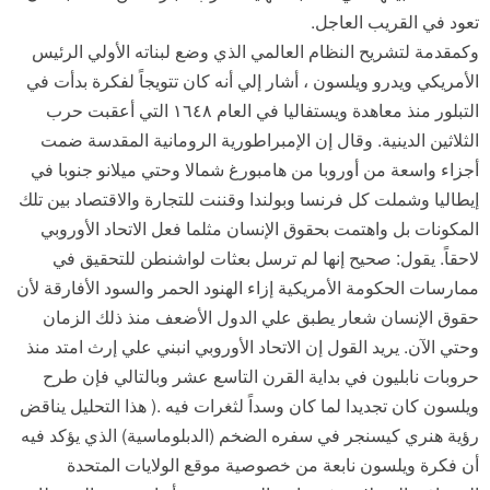
تعود في القريب العاجل.
وكمقدمة لتشريح النظام العالمي الذي وضع لبناته الأولي الرئيس
الأمريكي ويدرو ويلسون ، أشار إلي أنه كان تتويجاً لفكرة بدأت في
التبلور منذ معاهدة ويستفاليا في العام ١٦٤٨ التي أعقبت حرب
الثلاثين الدينية. وقال إن الإمبراطورية الرومانية المقدسة ضمت
أجزاء واسعة من أوروبا من هامبورغ شمالا وحتي ميلانو جنوبا في
إيطاليا وشملت كل فرنسا وبولندا وقننت للتجارة والاقتصاد بين تلك
المكونات بل واهتمت بحقوق الإنسان مثلما فعل الاتحاد الأوروبي
لاحقاً. يقول: صحيح إنها لم ترسل بعثات لواشنطن للتحقيق في
ممارسات الحكومة الأمريكية إزاء الهنود الحمر والسود الأفارقة لأن
حقوق الإنسان شعار يطبق علي الدول الأضعف منذ ذلك الزمان
وحتي الآن. يريد القول إن الاتحاد الأوروبي انبني علي إرث امتد منذ
حروبات نابليون في بداية القرن التاسع عشر وبالتالي فإن طرح
ويلسون كان تجديدا لما كان وسداً لثغرات فيه .( هذا التحليل يناقض
رؤية هنري كيسنجر في سفره الضخم (الدبلوماسية) الذي يؤكد فيه
أن فكرة ويلسون نابعة من خصوصية موقع الولايات المتحدة