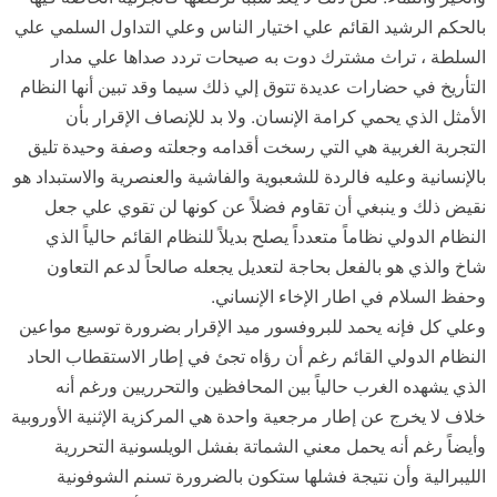
بالحكم الرشيد القائم علي اختيار الناس وعلي التداول السلمي علي
السلطة ، تراث مشترك دوت به صيحات تردد صداها علي مدار
التأريخ في حضارات عديدة تتوق إلي ذلك سيما وقد تبين أنها النظام
الأمثل الذي يحمي كرامة الإنسان. ولا بد للإنصاف الإقرار بأن
التجربة الغربية هي التي رسخت أقدامه وجعلته وصفة وحيدة تليق
بالإنسانية وعليه فالردة للشعبوية والفاشية والعنصرية والاستبداد هو
نقيض ذلك و ينبغي أن تقاوم فضلاً عن كونها لن تقوي علي جعل
النظام الدولي نظاماً متعدداً يصلح بديلاً للنظام القائم حالياً الذي
شاخ والذي هو بالفعل بحاجة لتعديل يجعله صالحاً لدعم التعاون
وحفظ السلام في اطار الإخاء الإنساني.
وعلي كل فإنه يحمد للبروفسور ميد الإقرار بضرورة توسيع مواعين
النظام الدولي القائم رغم أن رؤاه تجئ في إطار الاستقطاب الحاد
الذي يشهده الغرب حالياً بين المحافظين والتحرريين ورغم أنه
خلاف لا يخرج عن إطار مرجعية واحدة هي المركزية الإثنية الأوروبية
وأيضاً رغم أنه يحمل معني الشماتة بفشل الويلسونية التحررية
الليبرالية وأن نتيجة فشلها ستكون بالضرورة تسنم الشوفونية