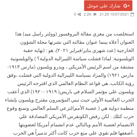
شارك علي جوجل
0
2.2K
15/07/2021 21:20
استخلصت من مغزي مقالة البروفسور (وولتر راسل ميد) هذا
العنوان أعلاه بينما عنوان مقالته التي نشرتها مجلة الشؤون
الخارجية (عدد شهري يناير/فبراير ٢٠٢١)، هو : (نهاية حقبة
الويلسونية: لماذا فشلت سياسة الليبرالية الدولية؟ ) والويلسونية
مشتقة من اسم الرئيس الأمريكي ، ويدرو ويلسون (مارس ١٩١٣-
مارس ١٩٢١) والمراد بسياسة الليبرالية الدولية التي فشلت ،وفق
رؤية الكاتب، هي قواعد النظام العالمي الذي اقترحه الرئيس
ويلسون علي مؤتمر السلام في باريس( ١٩١٩ -١٩٢٠) الذي أعقب
الحرب العالمية الأولي حيث تبني المؤتمرون مقترح ويلسون بإنشاء
منظمة دولية هي ( عصبة الأمم)لترعي السلم العالمي وتمنع وقوع
حرب كتلك . لكن رفض الكونقرس الأمريكي المصادقة علي
الانضمام لعصبة الأمم وبالتالي عدم انضمام أمريكا لعضويتها
،أضعفها فلم تقوي علي منع حرب كانت أكثر تدميراً هي الحرب