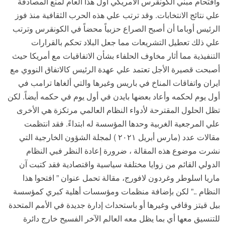
واقتحام مبني الكونقرس الأمريكي أول هذا العام لمنع المصادقة
علي نتائج الانتخابات. وقد ترتب علي هذه الحرب الثقافية منذ فوز
الرئيس أوباما أن أصبح الصراع حزبياً محضاً في الكونقرس وترتب
علي ذلك تعطيل التشريعات مما جعل البلاد تحكم بالقرارات
التنفيذية مما أثار مخاوف الحلفاء بشأن الاتفاقيات مع أمريكا حيث
أصبحت قصيرة الأجل تعتمد علي عهدة الرئيس كالاتفاق النووي مع
ايران واتفاقات المناخ في باريس وغيرها والتي ألغاها ترامب في
أول يوم لحكمه وأعاد بعضها بايدن في أول يوم في حكمه أيضاً. لكن
تظل الحلول المقترحة لأدواء النظام العالمي مرتكزة هي الأخرى
علي المرجعية الغربية وحدها المؤسسة له ابتداءً. فقد انتظمت
مقالات عدد (مارس أبريل ٢٠٢١ ) لمجلة الشؤون الخارجية التي
نشرت موضوع هذه المقالة ، ضرورة إعادة النظر فبي النظام
الدولي القائم من زوايا مختلفة سياسية واقتصادية فقد كتبت آن
ماريا اسلوطر وغردون لافورج، مقالة تحمل عنوان ” افتحوا هذا
النظام ..” لكن بإضافة منظمات ومؤسسات أهلية كبري كمؤسسة
بيل قيتز وقافي وغيرها أو باستحداث إدارة جديدة في الأمم المتحدة
للتنسيق معها أي بما يظل معه العالم الآخر الفسيح خارج دائرة