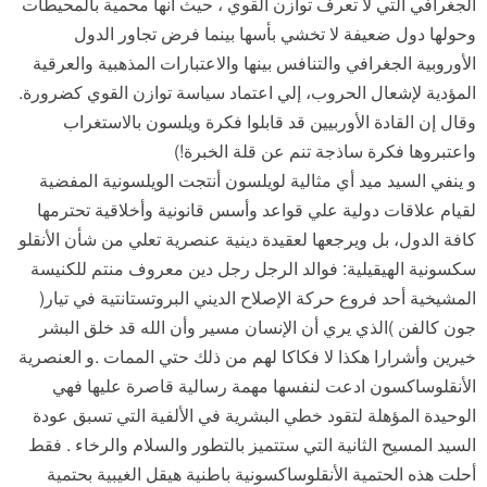
الجغرافي التي لا تعرف توازن القوي ، حيث أنها محمية بالمحيطات
وحولها دول ضعيفة لا تخشي بأسها بينما فرض تجاور الدول
الأوروبية الجغرافي والتنافس بينها والاعتبارات المذهبية والعرقية
المؤدية لإشعال الحروب، إلي اعتماد سياسة توازن القوي كضرورة.
وقال إن القادة الأوربيين قد قابلوا فكرة ويلسون بالاستغراب
واعتبروها فكرة ساذجة تنم عن قلة الخبرة!)
و ينفي السيد ميد أي مثالية لويلسون أنتجت الويلسونية المفضية
لقيام علاقات دولية علي قواعد وأسس قانونية وأخلاقية تحترمها
كافة الدول، بل ويرجعها لعقيدة دينية عنصرية تعلي من شأن الأنقلو
سكسونية الهيقيلية: فوالد الرجل رجل دين معروف منتم للكنيسة
المشيخية أحد فروع حركة الإصلاح الديني البروتستانتية في تيار(
جون كالفن )الذي يري أن الإنسان مسير وأن الله قد خلق البشر
خيرين وأشرارا هكذا لا فكاكا لهم من ذلك حتي الممات .و العنصرية
الأنقلوساكسون ادعت لنفسها مهمة رسالية قاصرة عليها فهي
الوحيدة المؤهلة لتقود خطي البشرية في الألفية التي تسبق عودة
السيد المسيح الثانية التي ستتميز بالتطور والسلام والرخاء . فقط
أحلت هذه الحتمية الأنقلوساكسونية باطنية هيقل الغيبية بحتمية