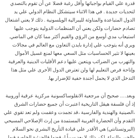
قدرة علي القيام بواجباتها وأقل رغبة فضلا عن أن تقوم بالتصدي
لتحديات جديدة . في هذا الاثناء سيتشكل النظام الدولي علي يد
الدول المتباعدة والمناوئة لليبرالية الويلسونية . ذلك لا يعني اشتعال
تصادم حضارات ولكن يعني أن المنظمات الدولية يتوجب عليها
استيعاب مدي أوسع من الرؤي والقيم أكثر مما كان في الماضي.
ويري أنه يتوجب علي إدارة بايدن التعاون مع العالم في مجالات
بعينها لا تثير الحساسيات مثل السعي معها لمنع غسيل الأموال
والتهرب من الضرائب ويتعين عليها دعم الأقليات الدينية والعرقية
وإتاحة فرص التعليم لها ولن تعترض الدول الأخرى علي مثل هذا
التدخل الذي لا يحمل أجندة خفية للإضرار بها.
وبعد…. صحيح أن مرجعية الانقلوساكسونية مركزية عرقية أوروبية
إذ أن فلسفة هيقل التاريخية اعتبرت أن جميع حضارات الشرق
،الصينية والهندية والفارسية ،قد تجمدت وعقمت ولم تعد تقوي علي
التقدم وأن الحضارة الغربية المستمدة من إرث الإصلاحي المسيحي
(البروتستانتي) هي الأقدر علي قيادة التأريخ البشري نحو السلام
والخير والنماء. لكن ذلك لا يعد سبباً لرفضها فالجزئية الخاصة فيها