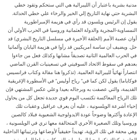
مدنية بشرية باعتبار أن الليبرالية هي التي ستحكم وتقود خطي
البشرية حتي نهاية التاريخ إلي الخير والرخاء علي خطي الحداثة.
يقول إن الرئيس ويلسون قد رأي في هزيمة الإمبراطورية
النمساوية-المجرية والدولة العثمانية وروسيا في الحرب الأولي أن
أوان عصبة الأمم (الحلقة الأخيرة في مسلسل التاريخ البشري) قد
حل. ويضيف أن ساسة أمريكيين قد رأوا في هزيمة اليابان وألمانيا
في الحرب العالمية الثانية تصديقاً مشابها وكذلك فعل من جاءوا
بعدهم في سقوط الاتحاد السوفيتي في تسعينيات القرن الماضي
انتصاراً نهائياً لليبرالية العالمية. (تذكروا هنا مقالة وكتاب فرانسيس
فوكاياما) يقول لكن كما في” رياح أوليس” في الأسطورة الإغريقية
القديمة، والتي عصفت به وبرجاله بعيدا وعلي عكس المشتهي فإن
تلك الرياح المعاكسة تكتسب اليوم قوي جديدة تجعل كل من يحاول
إحياء أشرعة الويلسونية ، عليه أن يعرف عراقيل وعقبات تلك
الإعادة وأكثرها وضوحاً عودة الايدولوجية الشعبوية فبلاد كالصين
وروسيا وتلك الصغيرة الأخري المتحالفة معها تري في الويلسونية ،
وهي محقة في تلك الرؤية، تهديداً حقيقياً لأوضاعها وترتيباتها الداخلية
الخاصة. كذلك تكنولوجيا المعلومات التي كانت تراها الويلسونية