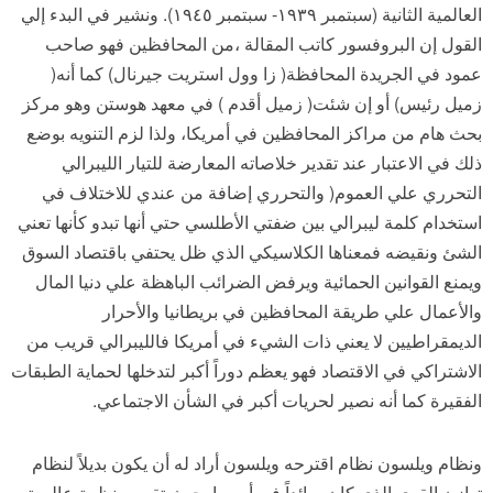
العالمية الثانية (سبتمبر ١٩٣٩- سبتمبر ١٩٤٥). ونشير في البدء إلي
القول إن البروفسور كاتب المقالة ،من المحافظين فهو صاحب
عمود في الجريدة المحافظة( زا وول استريت جيرنال) كما أنه(
زميل رئيس) أو إن شئت( زميل أقدم ) في معهد هوستن وهو مركز
بحث هام من مراكز المحافظين في أمريكا، ولذا لزم التنويه بوضع
ذلك في الاعتبار عند تقدير خلاصاته المعارضة للتيار الليبرالي
التحرري علي العموم( والتحرري إضافة من عندي للاختلاف في
استخدام كلمة ليبرالي بين ضفتي الأطلسي حتي أنها تبدو كأنها تعني
الشئ ونقيضه فمعناها الكلاسيكي الذي ظل يحتفي باقتصاد السوق
ويمنع القوانين الحمائية ويرفض الضرائب الباهظة علي دنيا المال
والأعمال علي طريقة المحافظين في بريطانيا والأحرار
الديمقراطيين لا يعني ذات الشيء في أمريكا فالليبرالي قريب من
الاشتراكي في الاقتصاد فهو يعظم دوراً أكبر لتدخلها لحماية الطبقات
الفقيرة كما أنه نصير لحريات أكبر في الشأن الاجتماعي.
ونظام ويلسون نظام اقترحه ويلسون أراد له أن يكون بديلاً لنظام
توازن القوي الذي كان سائداً في أوروبا بحيث تقوم منظمة عالمية