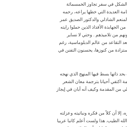
بالشكل في سفر تجاوز الخمسمائة
امة العديدة التي خطها يراعه، رحمه
لمنعم الشاذلي والدكتور الصديق عمر
لجهابذة الأفذاذ الذين حملوا رايته
نهم من تلاميذهم . وحتي لا نساير
عد التقاعد من عالم الدبلوماسية، رغم
استزادة من كنوزها، يحسنون التفنن في
بحد ذاتها بسط فيها المنهج الذي نهجه
ة اكتفي أحيانا بترجمة معان الشعر
لي من المقدمة وكيف أنه أبان في إيجاز
 إلا أن كلاً من فكره ونباتيته وعزلته
 الله الطيب. هذا ولست أعلم كاتبا عربيا