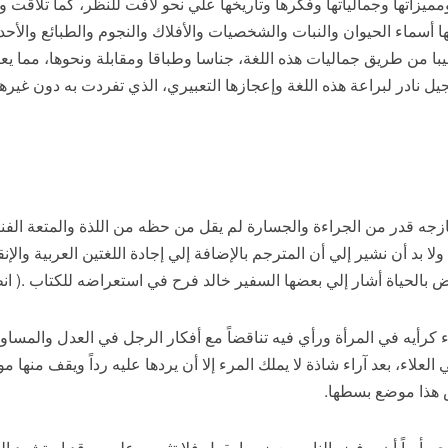
ميزاتها وجمالياتها وفكرها وتأريخها علي نحو لافت للنظر، كما تلاقت وا
 أسماء الحيوان والنبات والشخصيات والأفلاك والنجوم والطبائع والأحدا
عجيبا من طريق جماليات هذه اللغة، جناسا وطباقا ومقابلة ونحوها، مما ي
جيل نادر لبراعة هذه اللغة وإعجازها التعبيري، الذي تفردت به دون غيره
زجه قدر من الجراءة والجسارة لم يقل من حظه من اللذة والمتعة الفن
لا بد أن نشير إلي أن المترجم بالإضافة إلي إجادة اللغتين العربية والإ
حياة أشار إلي بعضها السفير خالد فرح في استعراضه للكتاب .( انظر هوامش 
اء كرأيه في المرأة ورأي فيه تناقضاً مع أفكار الرجل في العدل والمساو
ي العلاء، بعد آراء شاذة لا يملك المرء إلا أن يردها عليه رداً ويقف من
س هذا موضع بسطها.
يري بأساً أن يرفض الناس بعض ما يقول فلا تثريب عليهم . قد استشهد ا