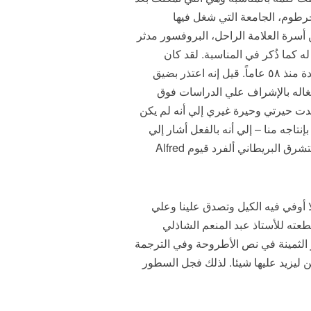
رطوم، الجامعة التي شغل فيها
 أسرة العلامة الراحل، البروفسور مدثر
ه كما ذُكر في المناسبة. لقد كان
احتفالا بهيجا يليق بالكتاب الذي حار الناس في سبب عدم قيام العلامة الراحل نفسه بترجمته طوال العقود الممتدة منذ ٥٨ عاماً. قيل إنه اعتذر بضيق
شغاله بالإشراف علي الدراسات فوق
متدت حيرتي وحيرة غيري إلي أنه لم يكن
إنتاجه منا – إلي أنه بالفعل أشار إلي
هذه الأطروحة في كتابه ” القصيدة المادحة ” وفي غيرها من موضوعات كتبها . أشرف علي الرسالة أستاذه المستشرق البريطاني ألفرد قيوم Alfred
 أوفي فيه الكيل وتصدق علينا وعلي
عته للأستاذ عبد المنعم الشاذلي
ر الثمينة في نص الأطروحة وفي الترجمة
ن ليزيد عليها شيئا. لذلك فجل السطور