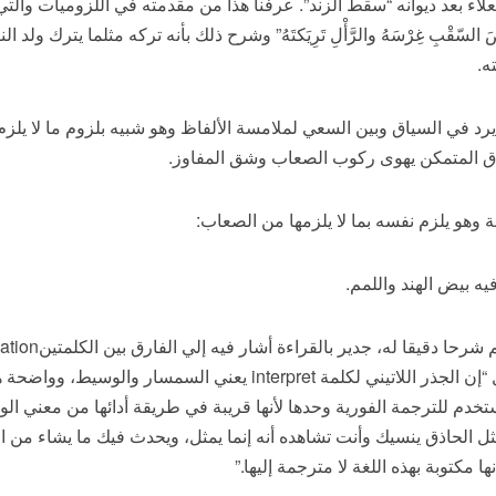
لاء بعد ديوانه “سقط الزند”. عرفنا هذا من مقدمته في اللزوميات والت
قْبِ غِرْسَهُ والرَّأْلِ تَرِيَكتَهُ” وشرح ذلك بأنه تركه مثلما يترك ولد ال
ه.
رد في السياق وبين السعي لملامسة الألفاظ وهو شبيه بلزوم ما لا يلزم، 
اذق المتمكن يهوى ركوب الصعاب وشق المفاوز.
 وهو يلزم نفسه بما لا يلزمها من الصعاب:
 بيض الهند واللمم.
النقل والثانية تفيد التفسير والشرح. يقول “إن الجذر اللاتيني لكلمة et
تخدم للترجمة الفورية وحدها لأنها قريبة في طريقة أدائها من معني ا
مثل الحاذق ينسيك وأنت تشاهده أنه إنما يمثل، ويحدث فيك ما يشاء من 
ا مكتوبة بهذه اللغة لا مترجمة إليها.”