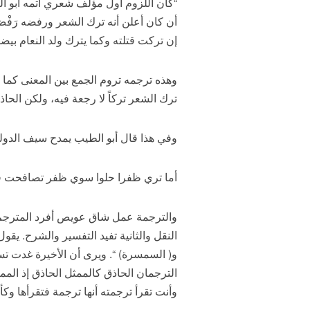
“كان اللزوم أول مؤلف شعري أتمه أبو الع
أن كان أعلن أنه ترك الشعر ورفضه رَفْضَ السّ
إن تركت قتلته وكما يترك ولد النعام بيضت
وهذه ترجمه تروم الجمع بين المعنى كما ي
ترك الشعر تركاً لا رجعة فيه، ولكن الح
وفي هذا قال أبو الطيب يمدح سيف الدولة
أما تري ظفرا حلوا سوي ظفر تصافحت فيه
و( السمسرة) “. ويرى أن الأخيرة غدت تس
الترجمان الحاذق كالممثل الحاذق إذ الم
وأنت تقرأ ترجمته أنها ترجمة فتقرأها وكأنه