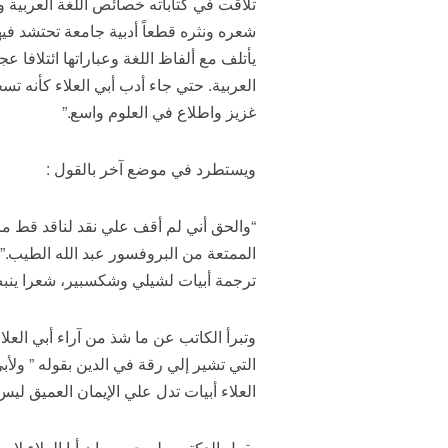
تلاقت في كتاباته خصائص اللغة العربية وم
شعره ونثره قطعاً أدبية جامعة تحتشد فيها
يأتلف مع ألفاظ اللغة وعباراتها ائتلافا 
العربية. حتي جاء أدب أبي العلاء كأنه تس
غزيز واطلاع في العلوم واسع.”
ويستطرد في موضع آخر بالقول :
“والحق أني لم أقف علي نقد لناقد قط ما
الممتعة من البروفسور عبد الله الطيب.” و
ترجمة أبيات لشيلي وشكسبير، شعرا ينبض بال
وتبرأ الكاتب عن ما شذ من آراء أبي العل
التي تشير إلي رقة في الدين بقوله ” ولأب
العلاء أبيات تدل علي الإيمان العميق لي
يقول الدكتور طه حسين إن أبا العلاء لا 