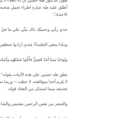
أطلق عليه طه عبارة اطراء تحمل شحنة قوي
الاعتداد”:
خذي رأيي وحسبُك ذاك منِّي علي ما فيَّ من
وماذا يبتغي الجلساءُ عِندي أرادوا مَنطقي 
ويُوجَدُ بَيننا أمَدٌ قَصِيٌّ فأَمُّوا سَمْتَهُم وأمَ
يعلق طه حسين علي هذه الأبيات بقوله:” وأ
لا يلزم أحدا بموافقته. لا حظت – وربما س
تجديفه بينما استنكر من العقاد قوله:
والشعر من نفس الرحمن مقتبس والشاعر