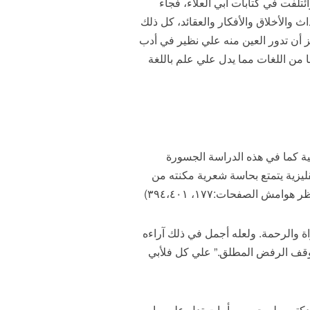
ئتلفت في كتابات أبي العلاء، فجاء
ث والأخلاق والأفكار والعقائد، كل ذلك
عز أن تدور العين منه علي نظير في أدب
ا من اللغات مما يدل علي علم باللغة
ية كما في هذه الدراسة الجسورة
نقليزية يتمتع بحاسة شعرية مكنته من
الصفحات:١٧٧، ٣٩٤،٤٠١)
اة والرحمة. ولعله أجمل في ذلك آراءه
ها موقف الرفض المطلق.” علي كل فلأبي
لدكتور طه حسين بأبيات تدل علي ما