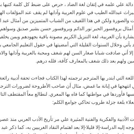
ي دالة علي علمه في إتقان لغة الضاد ، حرص على ضبط كل كلمة كتبها 
راث عبدالله الطيب في علوم العربية وآدابها لم يقف عند المؤلفات اله
وت والصورة ولكن في هذا اللفيف من الشباب المتميزين من أمثال عبد ا
ثال بروفسور الحبر نور الدائم وبروفسور حسن بشير صديق وسواهم من ا
بشارة بأن العربية، لغة التنزيل الكريم مصونة باقية بجهودهم وبمن يخلفو
د بأني وخلال السنوات القليلة التي أمضيتها في حقول التعليم الجامعي ب
إلا أني صادفت شبابا صغار السن لهم شغف ومحبة بالعربية وآدابها وال
لرصين ولهم بعد ذلك شغف بالمعارف كآفة، فلله درهم.
غة التي ابتدر بها المترجم ترجمته لهذا الكتاب فجاءت تحفة أدبية رائعة 
ي انتهجها في إبانة ما غمض، مثال أن صاحب الأطروحة لضرورات الترجم
سها فأوردها في مواطنها كما فاه بها المعري. لنطالع معاً المقتطف التا
علاء بلغة جزلة طروب تحاكي جوامع الكلم:
الأدبية والفكرية والفنية المثيرة علي مر تأريخ الأدب العربي منذ عصره،
إليه الدراسة-إلا قليلا-إلا بعد اهتمام النقاد الغربيين به، كما ذكر عبد