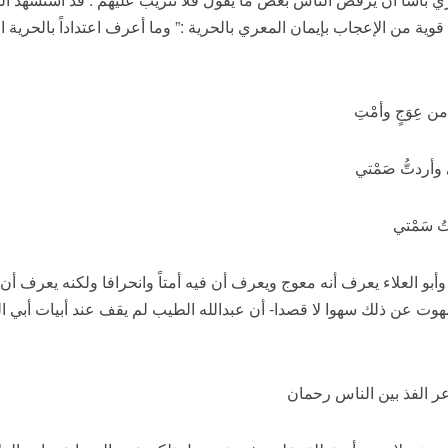
ة من الإعجاب بإيمان المعري بالحرية :” وما أعرف اعتداداً بالحرية 
 عِوَجٍ وأمْتِ
وأردتُّ صَمْتي
مْتُ سَمْتي
بو العلاء يعرف أنه معوج ويعرف أن فيه أمتاً وانحرافا ولكنه يعرف أن ذ
هوت عن ذلك سهوا لا قصدا- أن عبدالله الطيب لم يقف عند أبيات أبي العل
 الفذ بين الناس رحمان