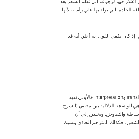
ي اعتذر فيها لرجوعه إلي نظم الشعر بعد
ناقة الجلدة التي يولد بها علي رأسه، لأنها
إذ كان يكفي القول إنه أعلن أنه قد
والترجمة عمل شاق عويص أفرد المترجم شرحا دقيقا له، جدير بالقراءة أشار فيه إلي الفارق بين الكلمتينtranslation وinterpretation فالأولي تفيد
interpr يعني السمسار والوسيط، وواضحة هي الواشجة الدلالية بين معنيي (الشرح )
لوساطة والتفاوض. ويخلص إلي أن
الشعور، فكذلك المترجم الحاذق ينسيك