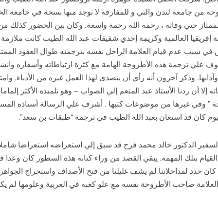
 من جامعة لندن والتي و للمفارقة لا توجد منها نسخة في جامعة الخ
لممتاز حتي وفاته ، رحمه الله رحمة واسعة. وكان بين الحضور كذلك من
 إفريقيا العالمية وكريمة إحدي شقيقات عبد الله الطيب كانت ملازمة ل
كوف علي ترجمة هذه الأطروحة الهامة مع كثرة ارتباطاته وأسفاره وان
وآدابها. وذكر آخرون أنه رأي أن يتصدى لهذا العمل غيره من الأدباء. وا
 إلا أن ردنا الأستاذ عبد المنعم إلي الصواب – وهو تلميذه الأكثر إلماما ب
السفير الدكتور خالد محمد فرح قد سبق إلي استعراضه استعراضا شاملا
يام بتلك المهمة. يبقي القصد من وراء كتابة هذه السطور كان وعدا قط
 كان حدد لمداخلاتنا لم يشف غليلنا من فتح الأصداف واستخراج الجواه
 العلامة صاحب الأطروحة نفسه مع علو كعبه في العربية وعلومها لم يك