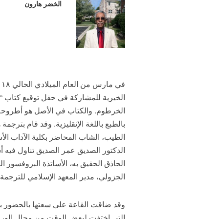
الخضر هارون
الخيرية للمشاركة في حفل توقيع كتاب “أب
بالطبع باللغة الإنقليزية. وقد قام بترجم
الدكتور الصديق عمر الصديق تناول فيه أ
الحاذق الحقيق به، الأساتذة البروفسور ال
الجزولي، مدير المعهد الإسلامي للترجمة،
وقد ضاقت القاعة على سعتها بالحضور بما
التي اختفت لبعض الوقت من محال الوراق