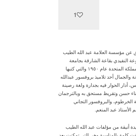
1
ديق عمر الصديق عن مؤسسة العلامة عبد الله الطيب
وعة النفيدي بقاعة الشارقة بجامعة
الخرطوم. والكتاب في الأصل هو أطروحة بروفسور عبد الله الطيب لنيل درجة الدكتوراه من جامعة لندن في المملكة المتحدة عام ١٩٥٠ والتي كتبها
نة والجمال أحد تلاميذ بروفسور عبدالله
محاضر بكلية الآداب الأستاذ عبد المنعم الشاذلي. وقد تم تدشين الكتاب في يوم السبت ٢٤ مارس، أدار الحوار فيه بجدارة ولغة رصينة
 ثناء حسن وتقريظ مستحق به وبالترجمان
معة الخرطوم، والبروفسور التجاني
الأستاذ عبد المنعم.
ة أنيقة من مؤلفات عبد الله الطيب
 كلمة بالمناسبة وهي التي تمكنت بعد