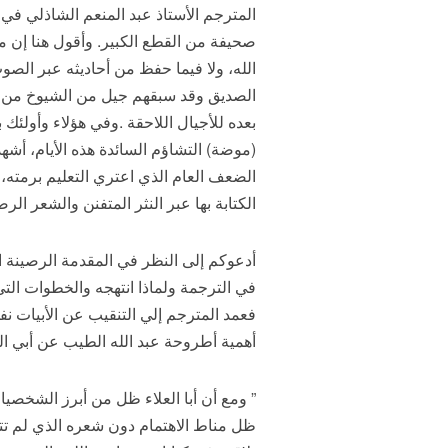
المترجم الأستاذ عبد المنعم الشاذلي ف
صحيفة من القطع الكبير. وأقول هنا إن مي
الله، ولا فيما حفظ من أحاديثه عبر الص
الصديق وقد سبقهم جيل من الشيوخ من أم
بعده للأجيال اللاحقة .وفي هؤلاء وأولئك 
(موضة) التشاؤم السائدة هذه الأيام، أشه
الضعف العام الذي اعتري التعليم برمته، 
الكتابة بها عبر النثر المتفنن والشعر ا
أدعوكم إلى النظر في المقدمة الرصينة الل
في الترجمة ولماذا انتهجه والخطوات الت
فعمد المترجم إلي التنقيب عن الأبيات نف
أهمية أطروحة عبد الله الطيب عن أبي ال
” ومع أن أبا العلاء ظل من أبرز الشخصيات 
ظل مناط الاهتمام دون شعره الذي لم تتوجه 