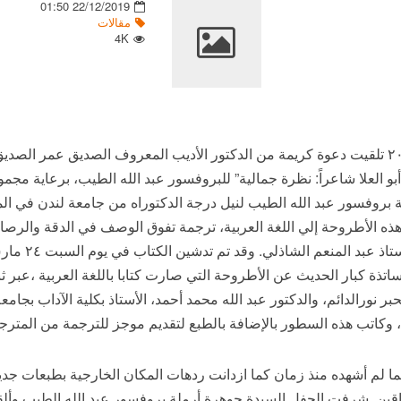
22/12/2019 01:50
مقالات
4K
في مارس من العام الميلادي الحالي ٢٠١٨ تلقيت دعوة كريمة من الدكتور الأديب المعروف الص
و العلا شاعراً: نظرة جمالية” للبروفسور عبد الله الطيب، برعاية مجم
ة هذه الأطروحة إلي اللغة العربية، ترجمة تفوق الوصف في الدقة والرصا
الطيب، الشاب ال
ساتذة كبار الحديث عن الأطروحة التي صارت كتابا باللغة العربية ،عبر
حبر نورالدائم، والدكتور عبد الله محمد أحمد، الأستاذ بكلية الآداب بجا
 وكاتب هذه السطور بالإضافة بالطبع لتقديم موجز للترجمة من المترجم 
 لم أشهده منذ زمان كما ازدانت ردهات المكان الخارجية بطبعات جديد
ين. شرفت الحفل السيدة جوهرة أرملة بروفسور عبد الله الطيب وألقت